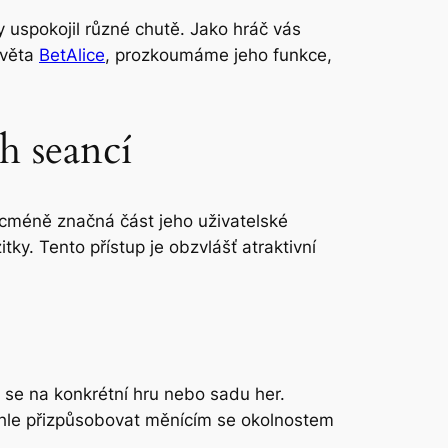
y uspokojil různé chutě. Jako hráč vás
světa
BetAlice
, prozkoumáme jeho funkce,
h seancí
icméně značná část jeho uživatelské
ky. Tento přístup je obzvlášť atraktivní
 se na konkrétní hru nebo sadu her.
chle přizpůsobovat měnícím se okolnostem