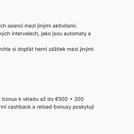
ch seancí mezi jinými aktivitami.
kých intervalech, jako jsou automaty a
hle si dopřát herní zážitek mezi jinými
00% bonus k vkladu až do €500 + 200
enní cashback a reload bonusy poskytují