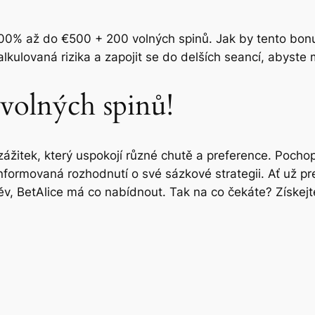
100% až do €500 + 200 volných spinů. Jak by tento bonu
lkulovaná rizika a zapojit se do delších seancí, abyste 
 volných spinů!
 zážitek, který uspokojí různé chutě a preference. Pocho
informovaná rozhodnutí o své sázkové strategii. Ať už pr
v, BetAlice má co nabídnout. Tak na co čekáte? Získej