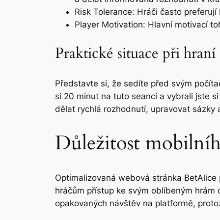
Risk Tolerance: Hráči často preferují
Player Motivation: Hlavní motivací to
Praktické situace při hraní
Představte si, že sedíte před svým počíta
si 20 minut na tuto seanci a vybrali jste s
dělat rychlá rozhodnutí, upravovat sázky 
Důležitost mobilníh
Optimalizovaná webová stránka BetAlice pr
hráčům přístup ke svým oblíbeným hrám odk
opakovaných návštěv na platformě, protož