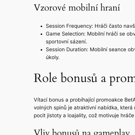
Vzorové mobilní hraní
Session Frequency: Hráči často navšt
Game Selection: Mobilní hráči se obvy
sportovní sázení.
Session Duration: Mobilní seance obv
úkoly.
Role bonusů a pro
Vítací bonus a probíhající promoakce BetAl
volných spinů je atraktivní nabídka, kter
pocit jistoty a loajality, což motivuje hrá
Vliv bonusů na gameplay