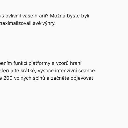
s ovlivnil vaše hraní? Možná byste byli
maximalizovali své výhry.
pením funkcí platformy a vzorů hraní
eferujete krátké, vysoce intenzivní seance
te 200 volných spinů a začněte objevovat