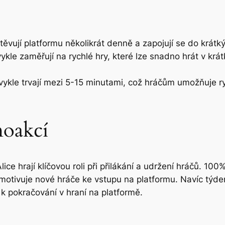
ěvují platformu několikrát denně a zapojují se do krátký
kle zaměřují na rychlé hry, které lze snadno hrát v krát
ykle trvají mezi 5-15 minutami, což hráčům umožňuje ryc
moakcí
ice hrají klíčovou roli při přilákání a udržení hráčů. 1
á motivuje nové hráče ke vstupu na platformu. Navíc týd
če k pokračování v hraní na platformě.