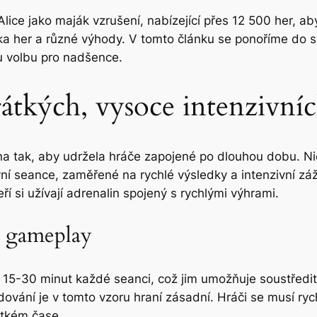
lice jako maják vzrušení, nabízející přes 12 500 her, ab
ka her a různé výhody. V tomto článku se ponoříme do 
ou volbu pro nadšence.
tkých, vysoce intenzivníc
na tak, aby udržela hráče zapojené po dlouhou dobu. N
ní seance, zaměřené na rychlé výsledky a intenzivní zážit
í si užívají adrenalin spojený s rychlými výhrami.
cí gameplay
í 15-30 minut každé seanci, což jim umožňuje soustředit
ování je v tomto vzoru hraní zásadní. Hráči se musí ry
átkém čase.