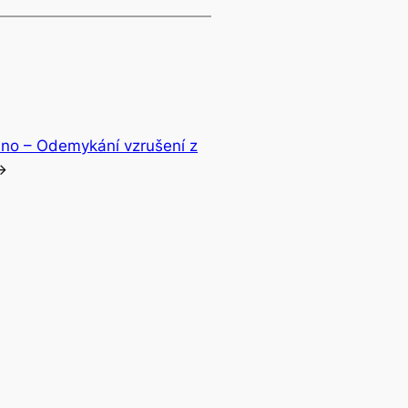
no – Odemykání vzrušení z
→