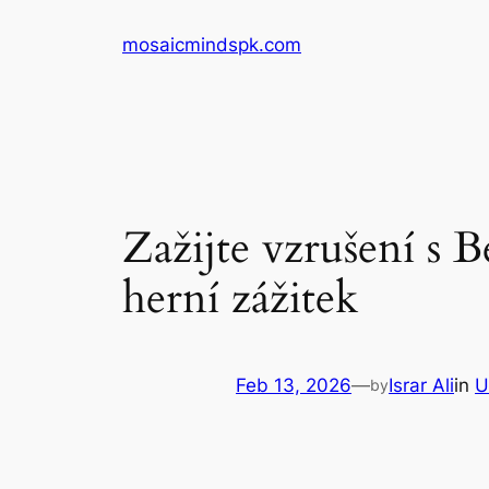
Skip
mosaicmindspk.com
to
content
Zažijte vzrušení s B
herní zážitek
Feb 13, 2026
—
Israr Ali
in
U
by