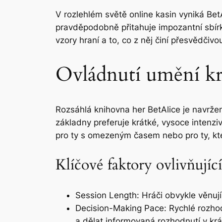
V rozlehlém světě online kasin vyniká BetA
pravděpodobně přitahuje impozantní sbír
vzory hraní a to, co z něj činí přesvědčiv
Ovládnutí umění krá
Rozsáhlá knihovna her BetAlice je navrže
základny preferuje krátké, vysoce intenziv
pro ty s omezeným časem nebo pro ty, kteř
Klíčové faktory ovlivňují
Session Length: Hráči obvykle věnuj
Decision-Making Pace: Rychlé rozhod
a dělat informovaná rozhodnutí v kr