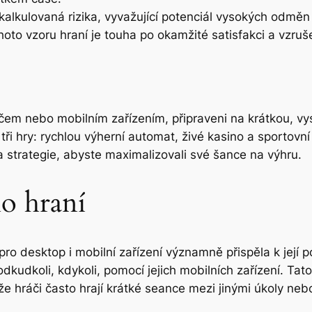
 kalkulovaná rizika, vyvažující potenciál vysokých odměn
hoto vzoru hraní je touha po okamžité satisfakci a vzruše
čem nebo mobilním zařízením, připraveni na krátkou, vyso
i tři hry: rychlou výherní automat, živé kasino a sportovn
a strategie, abyste maximalizovali své šance na výhru.
o hraní
o desktop i mobilní zařízení významně přispěla k její po
udkoli, kdykoli, pomocí jejich mobilních zařízení. Tat
e hráči často hrají krátké seance mezi jinými úkoly ne