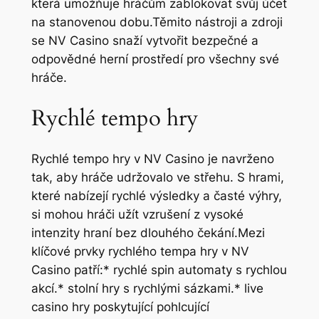
která umožňuje hráčům zablokovat svůj účet
na stanovenou dobu.Těmito nástroji a zdroji
se NV Casino snaží vytvořit bezpečné a
odpovědné herní prostředí pro všechny své
hráče.
Rychlé tempo hry
Rychlé tempo hry v NV Casino je navrženo
tak, aby hráče udržovalo ve střehu. S hrami,
které nabízejí rychlé výsledky a časté výhry,
si mohou hráči užít vzrušení z vysoké
intenzity hraní bez dlouhého čekání.Mezi
klíčové prvky rychlého tempa hry v NV
Casino patří:* rychlé spin automaty s rychlou
akcí.* stolní hry s rychlými sázkami.* live
casino hry poskytující pohlcující