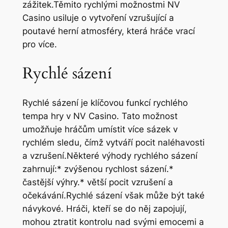
zážitek.Těmito rychlými možnostmi NV
Casino usiluje o vytvoření vzrušující a
poutavé herní atmosféry, která hráče vrací
pro více.
Rychlé sázení
Rychlé sázení je klíčovou funkcí rychlého
tempa hry v NV Casino. Tato možnost
umožňuje hráčům umístit více sázek v
rychlém sledu, čímž vytváří pocit naléhavosti
a vzrušení.Některé výhody rychlého sázení
zahrnují:* zvýšenou rychlost sázení.*
častější výhry.* větší pocit vzrušení a
očekávání.Rychlé sázení však může být také
návykové. Hráči, kteří se do něj zapojují,
mohou ztratit kontrolu nad svými emocemi a