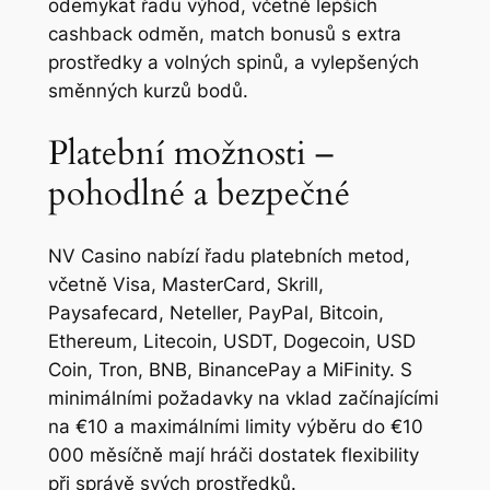
odemykat řadu výhod, včetně lepších
cashback odměn, match bonusů s extra
prostředky a volných spinů, a vylepšených
směnných kurzů bodů.
Platební možnosti –
pohodlné a bezpečné
NV Casino nabízí řadu platebních metod,
včetně Visa, MasterCard, Skrill,
Paysafecard, Neteller, PayPal, Bitcoin,
Ethereum, Litecoin, USDT, Dogecoin, USD
Coin, Tron, BNB, BinancePay a MiFinity. S
minimálními požadavky na vklad začínajícími
na €10 a maximálními limity výběru do €10
000 měsíčně mají hráči dostatek flexibility
při správě svých prostředků.