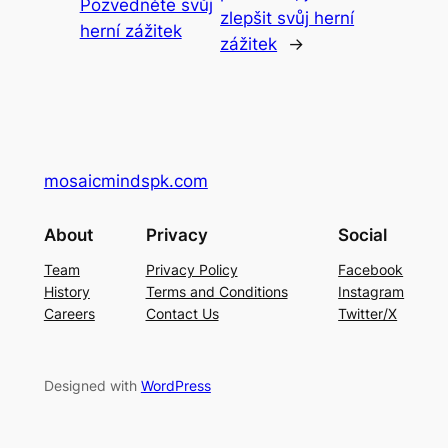
Pozvedněte svůj
zlepšit svůj herní
herní zážitek
zážitek
→
mosaicmindspk.com
About
Privacy
Social
Team
Privacy Policy
Facebook
History
Terms and Conditions
Instagram
Careers
Contact Us
Twitter/X
Designed with
WordPress