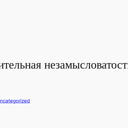
ительная незамысловатост
ncategorized