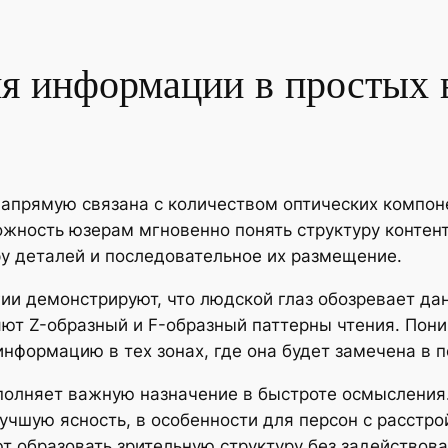
я информации в простых 
апрямую связана с количеством оптических компоне
ость юзерам мгновенно понять структуру контента 
ру деталей и последовательное их размещение.
гии демонстрируют, что людской глаз обозревает д
т Z-образный и F-образный паттерны чтения. Пон
формацию в тех зонах, где она будет замечена в п
полняет важную назначение в быстроте осмысления
чшую ясность, в особенности для персон с расстро
т образовать зрительную структуру без задейство