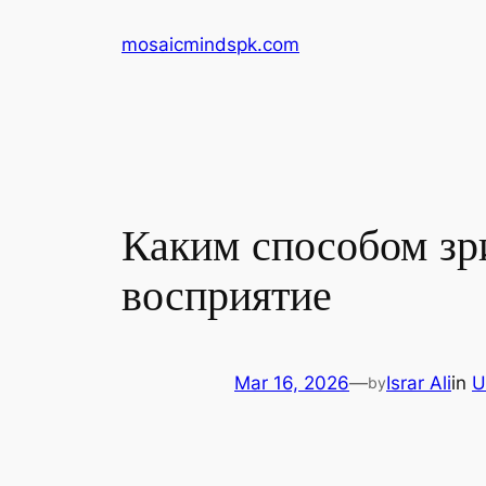
Skip
mosaicmindspk.com
to
content
Каким способом зр
восприятие
Mar 16, 2026
—
Israr Ali
in
U
by