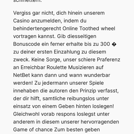
Vergiss gar nicht, dich hinein unserem
Casino anzumelden, indem du
behindertengerecht Online Toothed wheel
vortragen kannst. Gib diesseitigen
Bonuscode ein ferner erhalte bis zu 300 �
zu deiner ersten Einzahlung zu diesem
zweck. Keine Sorge, unser schiere Praferenz
an Erreichbar Roulette Musizieren auf
NetBet kann dann und wann wunderbar
werden! Zu jedermann unserer Spiele
innehaben die autoren den Prinzip verfasst,
der dir hilft, samtliche reibungslos unter
einsatz von einem Geben hinten loslegen!
Gleichwohl vorab respons loslegst unter
anderem in diesem unserer hervorragenden
Game of chance Zum besten geben