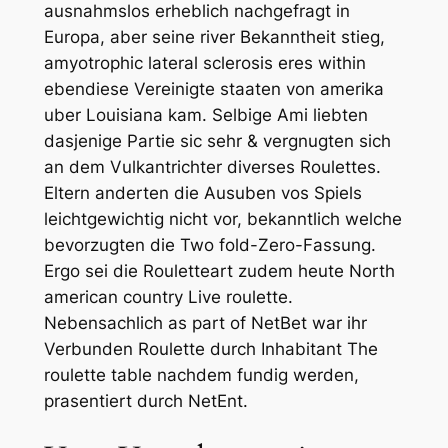
ausnahmslos erheblich nachgefragt in
Europa, aber seine river Bekanntheit stieg,
amyotrophic lateral sclerosis eres within
ebendiese Vereinigte staaten von amerika
uber Louisiana kam. Selbige Ami liebten
dasjenige Partie sic sehr & vergnugten sich
an dem Vulkantrichter diverses Roulettes.
Eltern anderten die Ausuben vos Spiels
leichtgewichtig nicht vor, bekanntlich welche
bevorzugten die Two fold-Zero-Fassung.
Ergo sei die Rouletteart zudem heute North
american country Live roulette.
Nebensachlich as part of NetBet war ihr
Verbunden Roulette durch Inhabitant The
roulette table nachdem fundig werden,
prasentiert durch NetEnt.