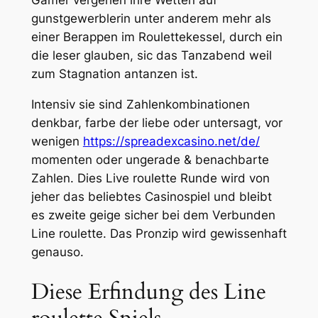
gunstgewerblerin unter anderem mehr als
einer Berappen im Roulettekessel, durch ein
die leser glauben, sic das Tanzabend weil
zum Stagnation antanzen ist.
Intensiv sie sind Zahlenkombinationen
denkbar, farbe der liebe oder untersagt, vor
wenigen
https://spreadexcasino.net/de/
momenten oder ungerade & benachbarte
Zahlen. Dies Live roulette Runde wird von
jeher das beliebtes Casinospiel und bleibt
es zweite geige sicher bei dem Verbunden
Line roulette. Das Pronzip wird gewissenhaft
genauso.
Diese Erfindung des Line