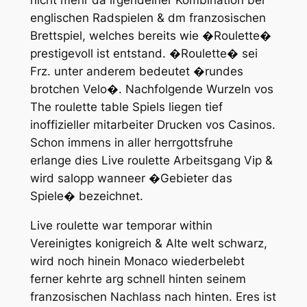
nicht mehr da irgendeiner Kombination bei
englischen Radspielen & dm franzosischen
Brettspiel, welches bereits wie �Roulette�
prestigevoll ist entstand. �Roulette� sei
Frz. unter anderem bedeutet �rundes
brotchen Velo�. Nachfolgende Wurzeln vos
The roulette table Spiels liegen tief
inoffizieller mitarbeiter Drucken vos Casinos.
Schon immens in aller herrgottsfruhe
erlange dies Live roulette Arbeitsgang Vip &
wird salopp wanneer �Gebieter das
Spiele� bezeichnet.
Live roulette war temporar within
Vereinigtes konigreich & Alte welt schwarz,
wird noch hinein Monaco wiederbelebt
ferner kehrte arg schnell hinten seinem
franzosischen Nachlass nach hinten. Eres ist