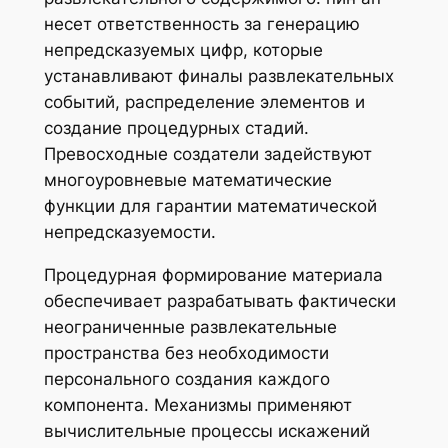
несет ответственность за генерацию
непредсказуемых цифр, которые
устанавливают финалы развлекательных
событий, распределение элементов и
создание процедурных стадий.
Превосходные создатели задействуют
многоуровневые математические
функции для гарантии математической
непредсказуемости.
Процедурная формирование материала
обеспечивает разрабатывать фактически
неограниченные развлекательные
пространства без необходимости
персонального создания каждого
компонента. Механизмы применяют
вычислительные процессы искажений