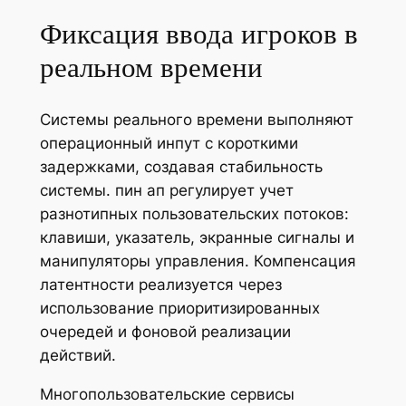
Фиксация ввода игроков в
реальном времени
Системы реального времени выполняют
операционный инпут с короткими
задержками, создавая стабильность
системы. пин ап регулирует учет
разнотипных пользовательских потоков:
клавиши, указатель, экранные сигналы и
манипуляторы управления. Компенсация
латентности реализуется через
использование приоритизированных
очередей и фоновой реализации
действий.
Многопользовательские сервисы