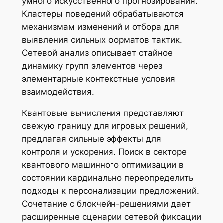
умного искусственного прогнозирования.
Кластеры поведений обрабатываются
механизмам изменений и отбора для
выявления сильных форматов тактик.
Сетевой анализ описывает стайное
динамику групп элементов через
элементарные контекстные условия
взаимодействия.
Квантовые вычисления представляют
свежую границу для игровых решений,
предлагая сильные эффекты для
контроля и ускорения. Поиск в секторе
квантового машинного оптимизации в
состоянии кардинально переопределить
подходы к персонализации предложений.
Сочетание с блокчейн-решениями дает
расширенные сценарии сетевой фиксации