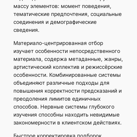
массу элементов: момент поведения,
тематические предпочтения, социальные
соединения и демографические
сведения.
Материало-центрированная отбор
изучает особенности непосредственного
материала, содержа метаданные, жанры,
артистический коллектив и режиссёрские
особенности. Комбинированные системы
объединяют различные подходы для
повышения корректности предсказаний и
преодоления лимитов единичных
способов. Нервные системы глубокого
изучения способны находить невидимые
закономерности в клиентском действиях.
Быстрое корректировка подборок