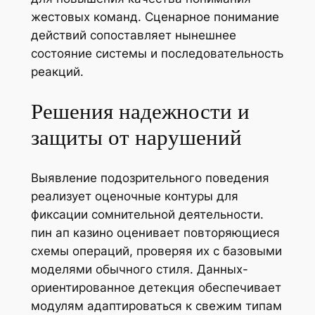
жестовых команд. Сценарное понимание
действий сопоставляет нынешнее
состояние системы и последовательность
реакций.
Решения надежности и
защиты от нарушений
Выявление подозрительного поведения
реализует оценочные контуры для
фиксации сомнительной деятельности.
пин ап казино оценивает повторяющиеся
схемы операций, проверяя их с базовыми
моделями обычного стиля. Данных-
ориентированное детекция обеспечивает
модулям адаптироваться к свежим типам