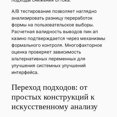
подходы снижения оттока.
A/B тестирование позволяет наглядно
анализировать разницу переработок
формы на пользовательское выборы.
Расчетная валидность выводов пин ап
казино подтверждается через механизмы
формального контроля. Многофакторное
оценка проверяет зависимость
альтернативных переменных для
улучшения системных улучшений
интерфейса.
Переход подходов: от
простых конструкций к
искусственному анализу