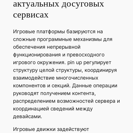
актуальных досуговых
сервисах
Игровые платформы базируются на
сложные программные механизмы для
обеспечения непрерывной
функционирования и превосходного
игрового окружения. pin up регулирует
структуру целой структуры, координируя
взаимодействие многочисленных
компонентов и секций. Данные операции
руководят получением контента,
распределением возможностей сервера и
координацией сведений между
девайсами.
Игровые движки задействуют