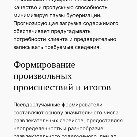
качество и пропускную способность,
минимизируя паузы буферизации.
Прогнозирующая загрузка содержимого
обеспечивает предугадывать
потребности клиента и предварительно
записывать требуемые сведения.
Формирование
произвольных
происшествий и итогов
Псевдослучайные формирователи
составляют основу значительного числа
развлекательных сервисов, предоставляя
неопределенность и разнообразие
развлекательного содержимого. пин ап