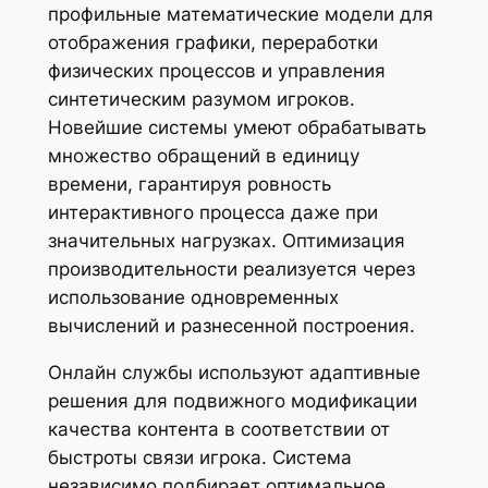
профильные математические модели для
отображения графики, переработки
физических процессов и управления
синтетическим разумом игроков.
Новейшие системы умеют обрабатывать
множество обращений в единицу
времени, гарантируя ровность
интерактивного процесса даже при
значительных нагрузках. Оптимизация
производительности реализуется через
использование одновременных
вычислений и разнесенной построения.
Онлайн службы используют адаптивные
решения для подвижного модификации
качества контента в соответствии от
быстроты связи игрока. Система
независимо подбирает оптимальное