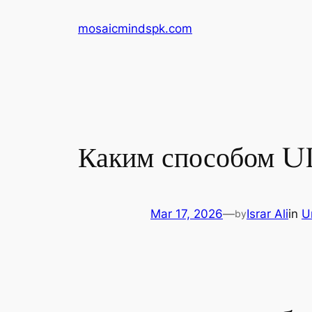
Skip
mosaicmindspk.com
to
content
Каким способом UI
Mar 17, 2026
—
Israr Ali
in
U
by