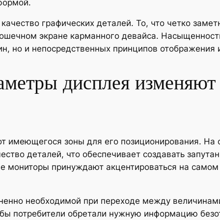
формой.
качество графических деталей. То, что четко заме
рошечном экране карманного девайса. Насыщенность
чин, но и непосредственных принципов отображения
аметры дисплея изменяют
от имеющегося зоны для его позиционирования. На 
ество деталей, что обеспечивает создавать запута
е мониторы принуждают акцентироваться на самом
енно необходимой при переходе между величинами д
обы потребители обретали нужную информацию безот