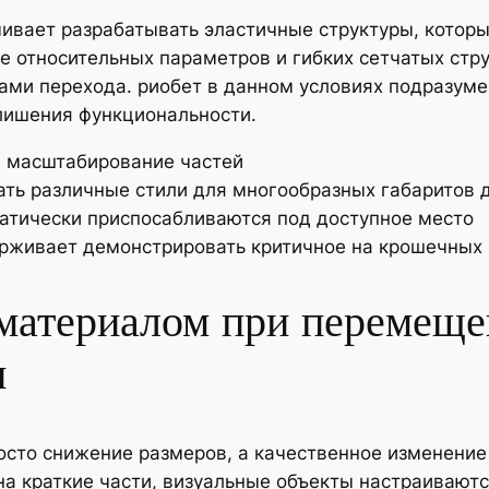
вает разрабатывать эластичные структуры, которы
е относительных параметров и гибких сетчатых стр
и перехода. риобет в данном условиях подразумев
лишения функциональности.
е масштабирование частей
ть различные стили для многообразных габаритов 
атически приспосабливаются под доступное место
рживает демонстрировать критичное на крошечных 
 материалом при перемеще
н
осто снижение размеров, а качественное изменение
а краткие части, визуальные объекты настраиваютс