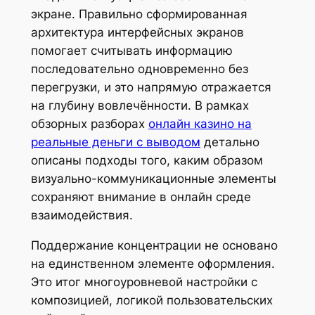
экране. Правильно сформированная
архитектура интерфейсных экранов
помогает считывать информацию
последовательно одновременно без
перегрузки, и это напрямую отражается
на глубину вовлечённости. В рамках
обзорных разборах
онлайн казино на
реальные деньги с выводом
детально
описаны подходы того, каким образом
визуально-коммуникационные элементы
сохраняют внимание в онлайн среде
взаимодействия.
Поддержание концентрации не основано
на единственном элементе оформления.
Это итог многоуровневой настройки с
композицией, логикой пользовательских