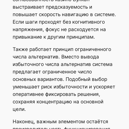
выстраивает предсказуемость и
повышает скорость навигацию в системе.
Если шаги проходят без когнитивного
напряжения, фокус не расходуется на
привыкание к другим принципам.
Также работает принцип ограниченного
числа альтернатив. Вместо вывода
избыточного числа альтернатив система
предлагает ограниченное число
основных вариантов. Подобный выбор
уменьшает риск избыточности и ускоряет
оперативнее фиксировать решения,
сохраняя концентрацию на основной
цели.
Наконец, важным элементом остаётся
производительность функционирования