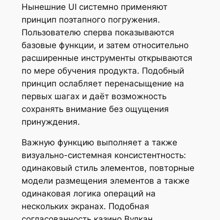
Нынешние UI системно применяют
принцип поэтапного погружения.
Пользователю сперва показываются
базовые функции, и затем относительно
расширенные инструменты открываются
по мере обучения продукта. Подобный
принцип ослабляет перенасыщение на
первых шагах и даёт возможность
сохранять внимание без ощущения
принуждения.
Важную функцию выполняет а также
визуально-системная консистентность:
одинаковый стиль элементов, повторные
модели размещения элементов а также
одинаковая логика операций на
нескольких экранах. Подобная
согласованность казино Вулкан