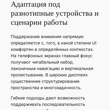
Адаптация под
разнотипные устройства и
сценарии работы
Поддержание внимания напрямую
определяется с, того, в какой степени UI
комфортен в определённых контекстах.
На телефонных экранах главный фокус
получают читабельный набор,
лаконичные навигацию и вертикальная
пролистывание. В широких дисплеях
существеннее структурирование
пространства и многозадачность.
Гибкие подходы дают возможность
поддерживать последовательность