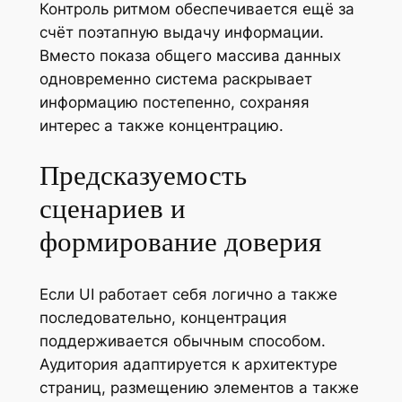
Контроль ритмом обеспечивается ещё за
счёт поэтапную выдачу информации.
Вместо показа общего массива данных
одновременно система раскрывает
информацию постепенно, сохраняя
интерес а также концентрацию.
Предсказуемость
сценариев и
формирование доверия
Если UI работает себя логично а также
последовательно, концентрация
поддерживается обычным способом.
Аудитория адаптируется к архитектуре
страниц, размещению элементов а также