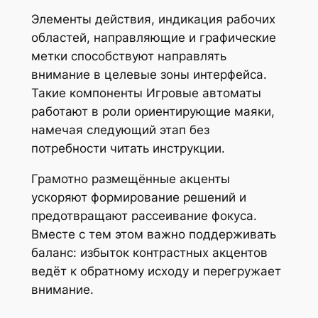
Элементы действия, индикация рабочих
областей, направляющие и графические
метки способствуют направлять
внимание в целевые зоны интерфейса.
Такие компоненты Игровые автоматы
работают в роли ориентирующие маяки,
намечая следующий этап без
потребности читать инструкции.
Грамотно размещённые акценты
ускоряют формирование решений и
предотвращают рассеивание фокуса.
Вместе с тем этом важно поддерживать
баланс: избыток контрастных акцентов
ведёт к обратному исходу и перегружает
внимание.