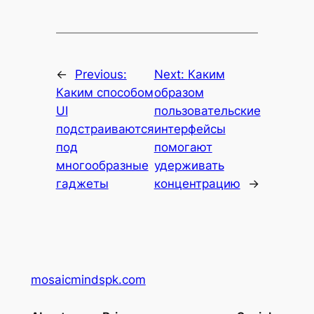
←
Previous:
Next:
Каким
Каким способом
образом
UI
пользовательские
подстраиваются
интерфейсы
под
помогают
многообразные
удерживать
гаджеты
концентрацию
→
mosaicmindspk.com