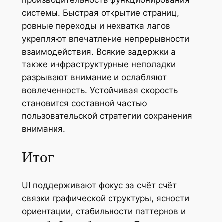
системы. Быстрая открытие страниц,
ровные переходы и нехватка лагов
укрепляют впечатление непрерывности
взаимодействия. Всякие задержки а
также инфраструктурные неполадки
разрывают внимание и ослабляют
вовлеченность. Устойчивая скорость
становится составной частью
пользовательской стратегии сохранения
внимания.
Итог
UI поддерживают фокус за счёт счёт
связки графической структуры, ясности
ориентации, стабильности паттернов и