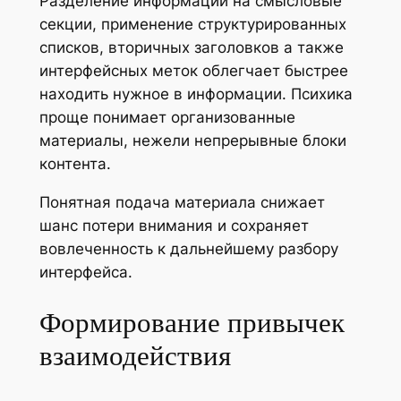
Разделение информации на смысловые
секции, применение структурированных
списков, вторичных заголовков а также
интерфейсных меток облегчает быстрее
находить нужное в информации. Психика
проще понимает организованные
материалы, нежели непрерывные блоки
контента.
Понятная подача материала снижает
шанс потери внимания и сохраняет
вовлеченность к дальнейшему разбору
интерфейса.
Формирование привычек
взаимодействия