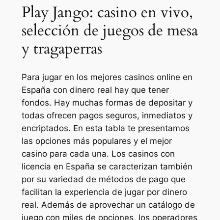
Play Jango: casino en vivo,
selección de juegos de mesa
y tragaperras
Para jugar en los mejores casinos online en
España con dinero real hay que tener
fondos. Hay muchas formas de depositar y
todas ofrecen pagos seguros, inmediatos y
encriptados. En esta tabla te presentamos
las opciones más populares y el mejor
casino para cada una. Los casinos con
licencia en España se caracterizan también
por su variedad de métodos de pago que
facilitan la experiencia de jugar por dinero
real. Además de aprovechar un catálogo de
juego con miles de opciones, los operadores