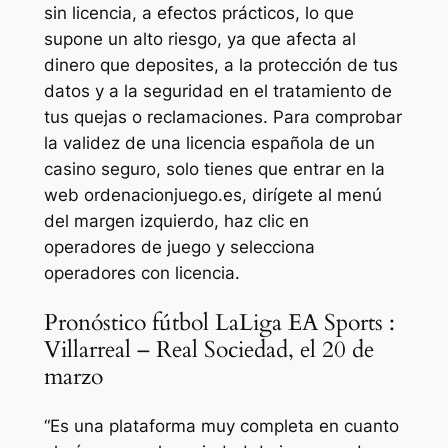
sin licencia, a efectos prácticos, lo que
supone un alto riesgo, ya que afecta al
dinero que deposites, a la protección de tus
datos y a la seguridad en el tratamiento de
tus quejas o reclamaciones. Para comprobar
la validez de una licencia española de un
casino seguro, solo tienes que entrar en la
web ordenacionjuego.es, dirígete al menú
del margen izquierdo, haz clic en
operadores de juego y selecciona
operadores con licencia.
Pronóstico fútbol LaLiga EA Sports :
Villarreal – Real Sociedad, el 20 de
marzo
“Es una plataforma muy completa en cuanto