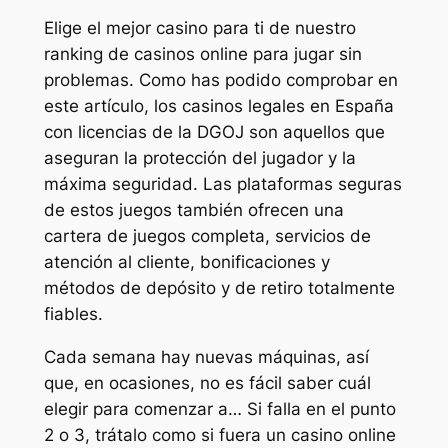
Elige el mejor casino para ti de nuestro
ranking de casinos online para jugar sin
problemas. Como has podido comprobar en
este artículo, los casinos legales en España
con licencias de la DGOJ son aquellos que
aseguran la protección del jugador y la
máxima seguridad. Las plataformas seguras
de estos juegos también ofrecen una
cartera de juegos completa, servicios de
atención al cliente, bonificaciones y
métodos de depósito y de retiro totalmente
fiables.
Cada semana hay nuevas máquinas, así
que, en ocasiones, no es fácil saber cuál
elegir para comenzar a… Si falla en el punto
2 o 3, trátalo como si fuera un casino online