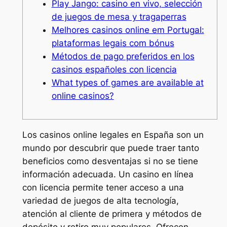
Play Jango: casino en vivo, selección
de juegos de mesa y tragaperras
Melhores casinos online em Portugal:
plataformas legais com bónus
Métodos de pago preferidos en los
casinos españoles con licencia
What types of games are available at
online casinos?
Los casinos online legales en España son un
mundo por descubrir que puede traer tanto
beneficios como desventajas si no se tiene
información adecuada. Un casino en línea
con licencia permite tener acceso a una
variedad de juegos de alta tecnología,
atención al cliente de primera y métodos de