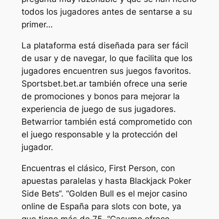
todos los jugadores antes de sentarse a su
primer…
La plataforma está diseñada para ser fácil
de usar y de navegar, lo que facilita que los
jugadores encuentren sus juegos favoritos.
Sportsbet.bet.ar también ofrece una serie
de promociones y bonos para mejorar la
experiencia de juego de sus jugadores.
Betwarrior también está comprometido con
el juego responsable y la protección del
jugador.
Encuentras el clásico, First Person, con
apuestas paralelas y hasta Blackjack Poker
Side Bets“. “Golden Bull es el mejor casino
online de España para slots con bote, ya
que tiene más de 75. “Casumo ofrece