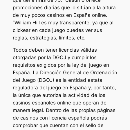
promociones diarias que lo sitúan a la altura
de muy pocos casinos en España online.
“William Hill es muy transparente, ya que al
clickear en cada juego puedes ver sus
reglas, estrategias, límites, etc.
Todos deben tener licencias válidas
otorgadas por la DGOJ y cumplir los
requisitos exigidos por la ley del juego en
España. La Dirección General de Ordenación
del Juego (DGOJ) es la entidad estatal
reguladora del juego en España y, por tanto,
la única que autoriza la actividad de los
casinos españoles online que operan de
manera legal. Dentro de las propias páginas
de casinos con licencia española podrás
comprobar que cuentan con el sello de