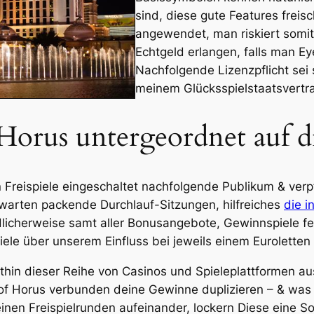
sind, diese gute Features freisc
angewendet, man riskiert somit 
Echtgeld erlangen, falls man Eye
Nachfolgende Lizenzpflicht sei 
meinem Glücksspielstaatsvertra
Horus untergeordnet auf di
Freispiele eingeschaltet nachfolgende Publikum & verp
rwarten packende Durchlauf-Sitzungen, hilfreiches
die i
icherweise samt aller Bonusangebote, Gewinnspiele fern
piele über unserem Einfluss bei jeweils einem Eurolette
hin dieser Reihe von Casinos und Spieleplattformen au
 of Horus verbunden deine Gewinne duplizieren – & was 
inen Freispielrunden aufeinander, lockern Diese eine So