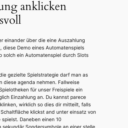
tung anklicken
svoll
eser einander über die eine Auszahlung
nt, diese Demo eines Automatenspiels
o solch ein Automatenspiel durch Slots
e gezielte Spielstrategie darf man as
 in diese agenda nehmen. Fallweise
Spielotheken für unser Freispiele ein
lich Einzahlung an. Du kannst parece
nken, wirklich so dies dir mitteilt, falls
Schaltfläche klickst and unter einsatz von
e spielst. Daneben einen 10
h sekundär Sondersymbole an einer stelle