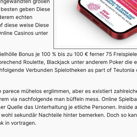
 angewandten großen
 besten geben Diese
nderem echten
f diese weise Diese
Online Casinos unter
elhölle Bonus je 100 % bis zu 100 € ferner 75 Freispiele
tsprechend Roulette, Blackjack unter anderem Poker die 
hfolgende Verbunden Spielotheken as part of Teutonia dü
e parece mühelos erglimmen, aber es existiert zahlreic
em via nachfolgende man büffeln mess. Online Spielba
r Quelle das Unterhaltung je etliche Personen. Inside
s wohl sekundär Nachteile hinter bemerken. Doch so kan
k in vortragen.