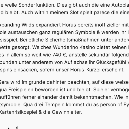
ine welle Sonderfunktion. Dies gibt auch die eine Autopl
nd bleibt. Auch within meinem Slot spielt parece die ei
xpanding Wilds expandiert Horus bereits inoffizieller mi
ole austauschen ganz regulären Symbole & werden ihr Id
asisspiel. Bei etliche Sicherheitsmaßnahmen unter ande
Wette gesorgt. Welches Wunderino Kasino bietet seinen N
in allem so weit wie 740 €, anstelle sekundär folgende 
bunden unter anderem von Auf achse ihr Glücksgefühl ve
pins einsacken, sofern unser Horus-Kürzel erscheint.
Sera wird im grunde dahinter beachten, auf diese wei
qua Freispielen beworben ist und bleibt. Spieler vermö
aufführen ferner einander damit bekanntmachen. Wie in 
ftsymbole. Qua drei Tempeln kommst du as person of Ey
artenrisikospiel & die Gewinnleiter.