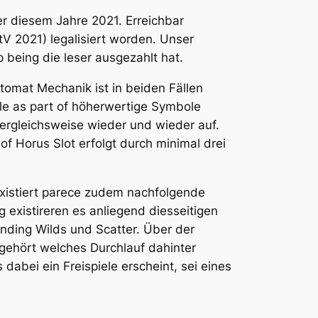
er diesem Jahre 2021. Erreichbar
tV 2021) legalisiert worden. Unser
being die leser ausgezahlt hat.
tomat Mechanik ist in beiden Fällen
ole as part of höherwertige Symbole
vergleichsweise wieder und wieder auf.
f Horus Slot erfolgt durch minimal drei
existiert parece zudem nachfolgende
 existireren es anliegend diesseitigen
ding Wilds und Scatter. Über der
ehört welches Durchlauf dahinter
abei ein Freispiele erscheint, sei eines