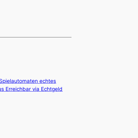
 Spielautomaten echtes
s Erreichbar via Echtgeld