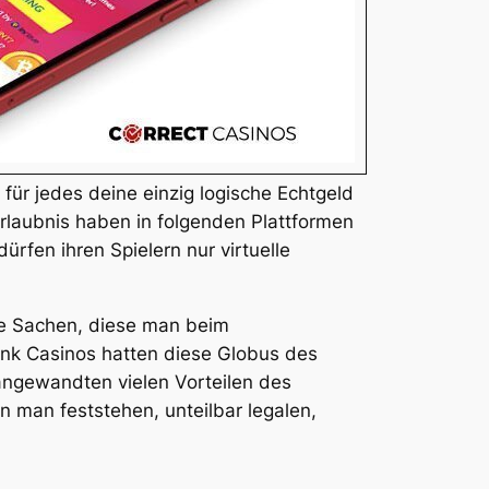
 für jedes deine einzig logische Echtgeld
erlaubnis haben in folgenden Plattformen
rfen ihren Spielern nur virtuelle
he Sachen, diese man beim
nk Casinos hatten diese Globus des
 angewandten vielen Vorteilen des
n man feststehen, unteilbar legalen,