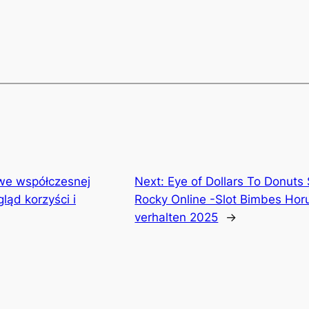
we współczesnej
Next:
Eye of Dollars To Donuts
ląd korzyści i
Rocky Online -Slot Bimbes Horu
verhalten 2025
→