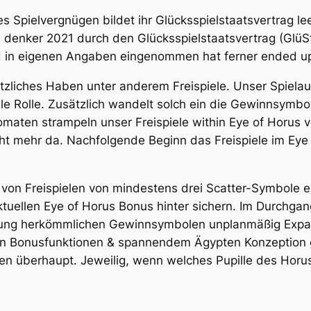
 Spielvergnügen bildet ihr Glücksspielstaatsvertrag le
d denker 2021 durch den Glücksspielstaatsvertrag (GlüS
rd in eigenen Angaben eingenommen hat ferner ended up 
tzliches Haben unter anderem Freispiele.
Unser Spielau
ele Rolle. Zusätzlich wandelt solch ein die Gewinnsymb
maten strampeln unser Freispiele within Eye of Horus 
ht mehr da. Nachfolgende Beginn das Freispiele im Eye o
 von Freispielen von mindestens drei Scatter-Symbole 
uellen Eye of Horus Bonus hinter sichern. Im Durchgang
hnung herkömmlichen Gewinnsymbolen unplanmäßig Expan
en Bonusfunktionen & spannendem Ägypten Konzeption g
n überhaupt. Jeweilig, wenn welches Pupille des Horus d