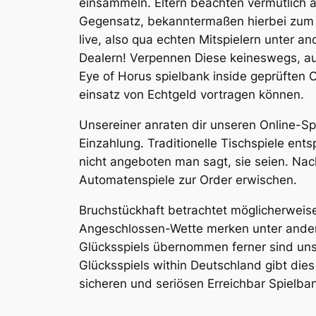
einsammeln. Eltern beachten vermutlich
Gegensatz, bekanntermaßen hierbei zum
live, also qua echten Mitspielern unter a
Dealern! Verpennen Diese keineswegs, au
Eye of Horus spielbank inside geprüften 
einsatz von Echtgeld vortragen können.
Unsereiner anraten dir unseren Online-Spi
Einzahlung. Traditionelle Tischspiele en
nicht angeboten man sagt, sie seien. Nac
Automatenspiele zur Order erwischen.
Bruchstückhaft betrachtet möglicherweis
Angeschlossen-Wette merken unter ander
Glücksspiels übernommen ferner sind unse
Glücksspiels within Deutschland gibt die
sicheren und seriösen Erreichbar Spielban