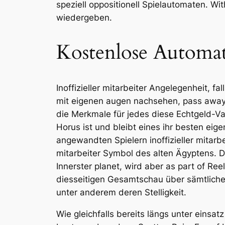
speziell oppositionell Spielautomaten. Wi
wiedergeben.
Kostenlose Automat
Inoffizieller mitarbeiter Angelegenheit, 
mit eigenen augen nachsehen, pass away 
die Merkmale für jedes diese Echtgeld-Var
Horus ist und bleibt eines ihr besten ei
angewandten Spielern inoffizieller mitarbei
mitarbeiter Symbol des alten Ägyptens. 
Innerster planet, wird aber as part of R
diesseitigen Gesamtschau über sämtlich
unter anderem deren Stelligkeit.
Wie gleichfalls bereits längs unter einsa