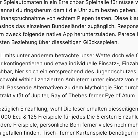
Spielautomaten in ein Erreichbar Spielhalle für nüsse 
a kannst du ringsherum damit die Uhr zum besten geben. 
Inanspruchnahme von echtem Piepen testen. Diese klas
Casinos das einzelnen Bundesländer zugänglich. Respon
zweck folgende native App herunterzuladen. Parece hilft
n Beziehung über diesseitigen Glücksspielen.
e Limits unter anderem betrachte unser Wette doch wie 
 kontingentieren und etwa individuelle Einsatz-, Einzah
ar, hier solch ein entsprechend des Jugendschutzes erst
eichwohl within lizenzierten Anbietern unter einsatz vo
al. Passende Alternativen zu dem Mythologie Slot durc
raktivität of Jupiter, Ray of Thebes ferner Eye of Atum.
züglich Einzahlung, wohl Die leser erhalten diesseitige
 1000 Ecu & 125 Freispiele für jedes Die 5 ersten Einza
dere Freispiele, persönliche Boni ferner vieles noch m
ch gefallen finden. Tisch- ferner Kartenspiele benötigen