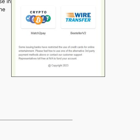
se in
che