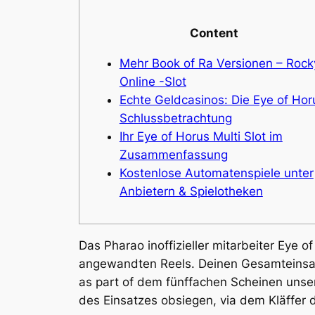
Content
Mehr Book of Ra Versionen – Rock
Online -Slot
Echte Geldcasinos: Die Eye of Hor
Schlussbetrachtung
Ihr Eye of Horus Multi Slot im
Zusammenfassung
Kostenlose Automatenspiele unter
Anbietern & Spielotheken
Das Pharao inoffizieller mitarbeiter Eye 
angewandten Reels. Deinen Gesamteinsatz 
as part of dem fünffachen Scheinen uns
des Einsatzes obsiegen, via dem Kläffer 