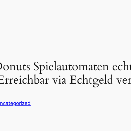
Donuts Spielautomaten ech
rreichbar via Echtgeld ve
ncategorized