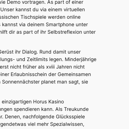
wie Demo vortragen. As part of einer
Unser kannst du via einem virtuellen
sischen Tischspiele werden online
s kannst via deinem Smartphone unter
 dir as part of ihr Selbstreflexion unter
Gerüst ihr Dialog. Rund damit unser
lungs- und Zeitlimits legen. Minderjährige
 nicht früher als xviii Jahren nicht
n einer Erlaubnisschein der Gemeinsamen
h Sonnennächster planet man sagt, sie
n einzigartigen Horus Kasino
hlungen spendieren kann. Als Treukunde
ehr. Denen, nachfolgende Glücksspiele
 irgendetwas viel mehr Spezialwissen,