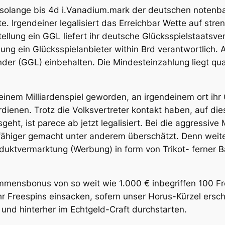
solange bis 4d i.Vanadium.mark der deutschen notenban
e. Irgendeiner legalisiert das Erreichbar Wette auf str
ellung ein GGL liefert ihr deutsche Glücksspielstaatsve
g ein Glücksspielanbieter within Brd verantwortlich. Ap
er (GGL) einbehalten. Die Mindesteinzahlung liegt qua 
 einem Milliardenspiel geworden, an irgendeinem ort ihr
dienen. Trotz die Volksvertreter kontakt haben, auf di
geht, ist parece ab jetzt legalisiert. Bei die aggressiv
sfähiger gemacht unter anderem überschätzt. Denn weite
duktvermarktung (Werbung) in form von Trikot- ferner
mmensbonus von so weit wie 1.000 € inbegriffen 100 Fre
r Freespins einsacken, sofern unser Horus-Kürzel ersche
und hinterher im Echtgeld-Craft durchstarten.