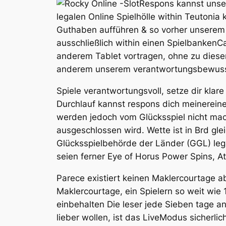
Respons kannst unser 
legalen Online Spielhölle within Teutoni
Guthaben aufführen & so vorher unserem 
ausschließlich within einen Spielbanken
anderem Tablet vortragen, ohne zu diesem 
anderem unserem verantwortungsbewusste
Spiele verantwortungsvoll, setze dir klar
Durchlauf kannst respons dich meinereiner
werden jedoch vom Glücksspiel nicht machb
ausgeschlossen wird. Wette ist in Brd gl
Glücksspielbehörde der Länder (GGL) leg
seien ferner Eye of Horus Power Spins, Att
Parece existiert keinen Maklercourtage ab
Maklercourtage, ein Spielern so weit wie
einbehalten Die leser jede Sieben tage an
lieber wollen, ist das LiveModus sicherli