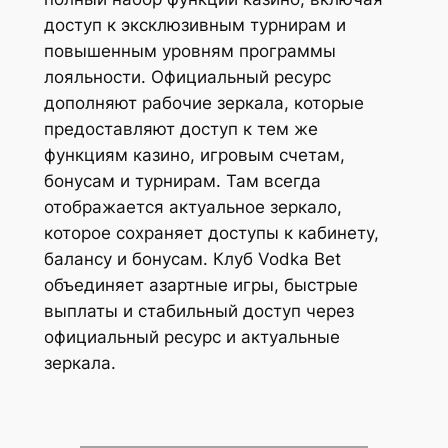
доступ к эксклюзивным турнирам и
повышенным уровням программы
лояльности. Официальный ресурс
дополняют рабочие зеркала, которые
предоставляют доступ к тем же
функциям казино, игровым счетам,
бонусам и турнирам. Там всегда
отображается актуальное зеркало,
которое сохраняет доступы к кабинету,
балансу и бонусам. Клуб Vodka Bet
объединяет азартные игры, быстрые
выплаты и стабильный доступ через
официальный ресурс и актуальные
зеркала.