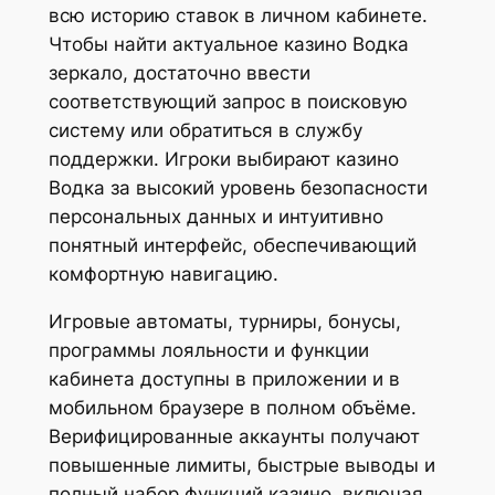
всю историю ставок в личном кабинете.
Чтобы найти актуальное казино Водка
зеркало, достаточно ввести
соответствующий запрос в поисковую
систему или обратиться в службу
поддержки. Игроки выбирают казино
Водка за высокий уровень безопасности
персональных данных и интуитивно
понятный интерфейс, обеспечивающий
комфортную навигацию.
Игровые автоматы, турниры, бонусы,
программы лояльности и функции
кабинета доступны в приложении и в
мобильном браузере в полном объёме.
Верифицированные аккаунты получают
повышенные лимиты, быстрые выводы и
полный набор функций казино, включая