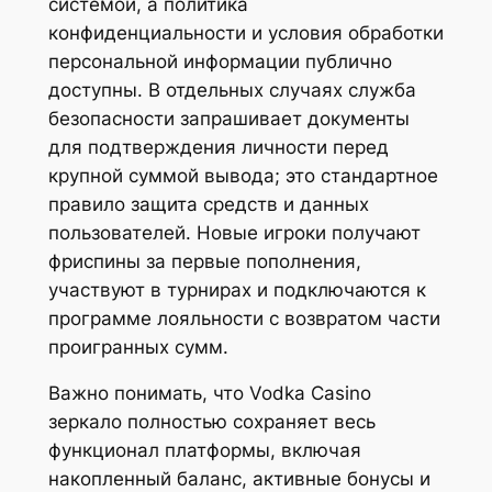
системой, а политика
конфиденциальности и условия обработки
персональной информации публично
доступны. В отдельных случаях служба
безопасности запрашивает документы
для подтверждения личности перед
крупной суммой вывода; это стандартное
правило защита средств и данных
пользователей. Новые игроки получают
фриспины за первые пополнения,
участвуют в турнирах и подключаются к
программе лояльности с возвратом части
проигранных сумм.
Важно понимать, что Vodka Casino
зеркало полностью сохраняет весь
функционал платформы, включая
накопленный баланс, активные бонусы и