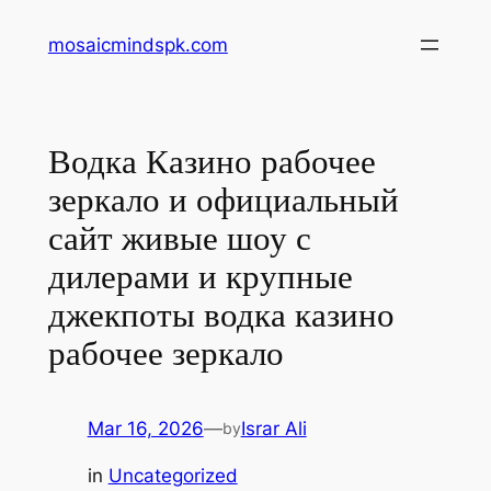
Skip
mosaicmindspk.com
to
content
Водка Казино рабочее
зеркало и официальный
сайт живые шоу с
дилерами и крупные
джекпоты водка казино
рабочее зеркало
Mar 16, 2026
—
Israr Ali
by
in
Uncategorized