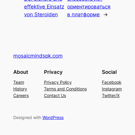
effektive Einsatz
ориентироваться
von Steroiden
в платформе
→
mosaicmindspk.com
About
Privacy
Social
Team
Privacy Policy
Facebook
History
Terms and Conditions
Instagram
Careers
Contact Us
Twitter/X
Designed with
WordPress