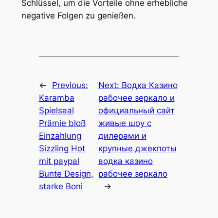
Schlüssel, um die Vorteile ohne erhebliche
negative Folgen zu genießen.
←
Previous:
Next:
Водка Казино
Karamba
рабочее зеркало и
Spielsaal
официальный сайт
Prämie bloß
живые шоу с
Einzahlung
дилерами и
Sizzling Hot
крупные джекпоты
mit paypal
водка казино
Bunte Design,
рабочее зеркало
starke Boni
→