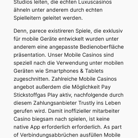
Studios leiten, die echten Luxuscasinos
ähneln unter anderem durch echten
Spielleitern geleitet werden.
Denn, parece existireren Spiele, die exklusiv
für mobile Geräte entwickelt wurden unter
anderem eine angepasste Bedienoberfläche
präsentation. Unser Mobile Casinos sind
speziell nach die Verwendung unter mobilen
Geräten wie Smartphones & Tablets
zugeschnitten. Zahlreiche Mobile Casinos
angebot außerdem die Möglichkeit Pay
Stickstoffgas Play aktiv, nachfolgende durch
diesem Zahlungsanbieter Trustly ins Leben
gerufen wird. Damit inoffizieller mitarbeiter
Casino biegsam nach spielen, ist keine
native App erforderlich erforderlich. As part
of Verbindungsabbrüchen ausfüllen Mobile