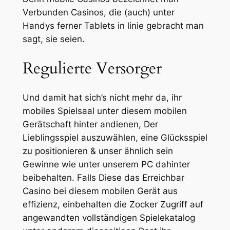
Verbunden Casinos, die (auch) unter
Handys ferner Tablets in linie gebracht man
sagt, sie seien.
Regulierte Versorger
Und damit hat sich’s nicht mehr da, ihr
mobiles Spielsaal unter diesem mobilen
Gerätschaft hinter andienen, Der
Lieblingsspiel auszuwählen, eine Glücksspiel
zu positionieren & unser ähnlich sein
Gewinne wie unter unserem PC dahinter
beibehalten. Falls Diese das Erreichbar
Casino bei diesem mobilen Gerät aus
effizienz, einbehalten die Zocker Zugriff auf
angewandten vollständigen Spielekatalog