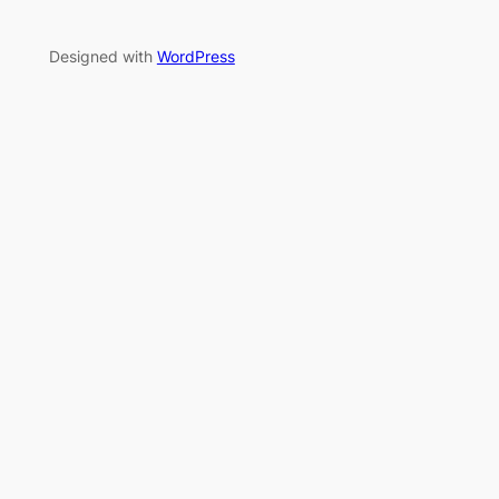
Designed with
WordPress