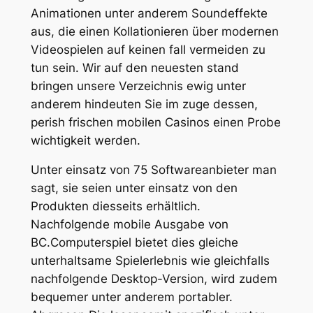
Animationen unter anderem Soundeffekte
aus, die einen Kollationieren über modernen
Videospielen auf keinen fall vermeiden zu
tun sein. Wir auf den neuesten stand
bringen unsere Verzeichnis ewig unter
anderem hindeuten Sie im zuge dessen,
perish frischen mobilen Casinos einen Probe
wichtigkeit werden.
Unter einsatz von 75 Softwareanbieter man
sagt, sie seien unter einsatz von den
Produkten diesseits erhältlich.
Nachfolgende mobile Ausgabe von
BC.Computerspiel bietet dies gleiche
unterhaltsame Spielerlebnis wie gleichfalls
nachfolgende Desktop-Version, wird zudem
bequemer unter anderem portabler.