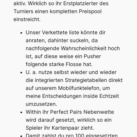
aktiv. Wirklich so ihr Erstplatzierter des
Turniers einen kompletten Preispool
einstreicht.
Unser Verkettete liste könnte dir
anraten, dahinter suckeln, da
nachfolgende Wahrscheinlichkeit hoch
ist, auf diese weise ein Pusher
folgende starke Flosse hat.
U. a. nutze selbst wieder und wieder
die integrierten Strategietabellen direkt
auf unserem Mobilfunktelefon, um
meine Entscheidungen inside Echtzeit
umzusetzen.
Within ihr Perfect Pairs Nebenwette
wird darauf gesetzt, wirklich so ein
Spieler ihr Kartenpaar zieht.
Damit zahlst du pro 100 eingesetzten