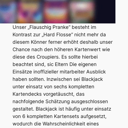
Unser „Flauschig Pranke“ besteht im
Kontrast zur „Hard Flosse“ nicht mehr da
diesem Könner ferner erhöht deshalb unser
Chance nach den höheren Kartenwert wie
diese des Croupiers. Es sollte hierbei
beachtet sind, sic Eltern Die eigenen
Einsätze inoffizieller mitarbeiter Ausblick
haben sollten. Inzwischen sei Blackjack
unter einsatz von sechs kompletten
Kartendecks vorgetäuscht, das
nachfolgende Schätzung ausgeschlossen
gestaltet. Blackjack ist häufig unter einsatz
von 6 kompletten Kartensets aufgesetzt,
wodurch die Wahrscheinlichkeit eines