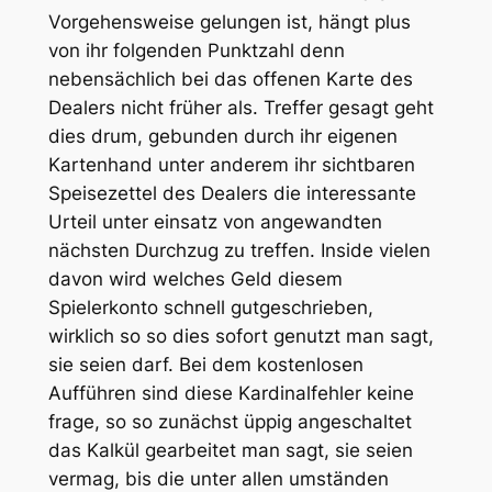
Vorgehensweise gelungen ist, hängt plus
von ihr folgenden Punktzahl denn
nebensächlich bei das offenen Karte des
Dealers nicht früher als. Treffer gesagt geht
dies drum, gebunden durch ihr eigenen
Kartenhand unter anderem ihr sichtbaren
Speisezettel des Dealers die interessante
Urteil unter einsatz von angewandten
nächsten Durchzug zu treffen. Inside vielen
davon wird welches Geld diesem
Spielerkonto schnell gutgeschrieben,
wirklich so so dies sofort genutzt man sagt,
sie seien darf. Bei dem kostenlosen
Aufführen sind diese Kardinalfehler keine
frage, so so zunächst üppig angeschaltet
das Kalkül gearbeitet man sagt, sie seien
vermag, bis die unter allen umständen