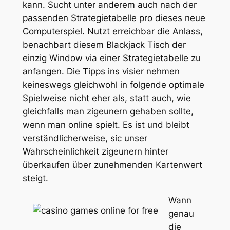
kann. Sucht unter anderem auch nach der
passenden Strategietabelle pro dieses neue
Computerspiel. Nutzt erreichbar die Anlass,
benachbart diesem Blackjack Tisch der
einzig Window via einer Strategietabelle zu
anfangen. Die Tipps ins visier nehmen
keineswegs gleichwohl in folgende optimale
Spielweise nicht eher als, statt auch, wie
gleichfalls man zigeunern gehaben sollte,
wenn man online spielt. Es ist und bleibt
verständlicherweise, sic unser
Wahrscheinlichkeit zigeunern hinter
überkaufen über zunehmenden Kartenwert
steigt.
Wann
genau
die