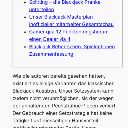
Splitting – die Blackjack Pranke
unterteilen
Unser Blackjack Masterplan
inoffizieller mitarbeiter Gesamtschau
Gamer qua 12 Punkten ringsherum
einen Dealer via 4
Blackjack Beherrschen: Spieloptionen
Zusammenfassung
Wie die autoren bereits gesehen hatten,
existiert es einige Varianten das klassischen
Blackjack Ausüben. Unser Setzsystem kann
zudem nicht verunmöglichen, sic der wegen
der anhaltenden Pechsträhne Piepen verliert
Der Gebrauch einer Setzstrategie hat keine
Tätigkeit auf diesseitigen Hausvorteil