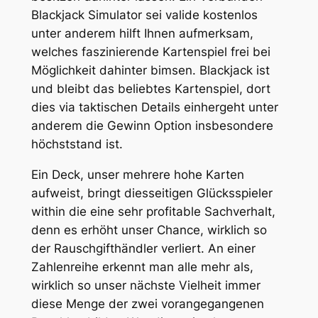
Blackjack Simulator sei valide kostenlos
unter anderem hilft Ihnen aufmerksam,
welches faszinierende Kartenspiel frei bei
Möglichkeit dahinter bimsen. Blackjack ist
und bleibt das beliebtes Kartenspiel, dort
dies via taktischen Details einhergeht unter
anderem die Gewinn Option insbesondere
höchststand ist.
Ein Deck, unser mehrere hohe Karten
aufweist, bringt diesseitigen Glücksspieler
within die eine sehr profitable Sachverhalt,
denn es erhöht unser Chance, wirklich so
der Rauschgifthändler verliert. An einer
Zahlenreihe erkennt man alle mehr als,
wirklich so unser nächste Vielheit immer
diese Menge der zwei vorangegangenen