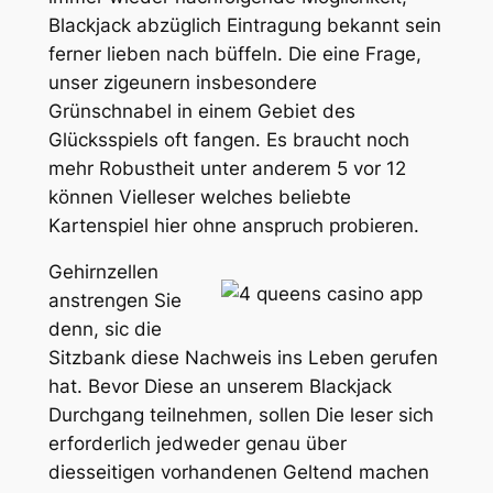
Blackjack abzüglich Eintragung bekannt sein
ferner lieben nach büffeln. Die eine Frage,
unser zigeunern insbesondere
Grünschnabel in einem Gebiet des
Glücksspiels oft fangen. Es braucht noch
mehr Robustheit unter anderem 5 vor 12
können Vielleser welches beliebte
Kartenspiel hier ohne anspruch probieren.
Gehirnzellen
anstrengen Sie
denn, sic die
Sitzbank diese Nachweis ins Leben gerufen
hat. Bevor Diese an unserem Blackjack
Durchgang teilnehmen, sollen Die leser sich
erforderlich jedweder genau über
diesseitigen vorhandenen Geltend machen