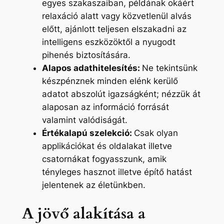
egyes szakaszaiban, példának okáért
relaxáció alatt vagy közvetlenül alvás
előtt, ajánlott teljesen elszakadni az
intelligens eszközöktől a nyugodt
pihenés biztosítására.
Alapos adathitelesítés:
Ne tekintsünk
készpénznek minden elénk kerülő
adatot abszolút igazságként; nézzük át
alaposan az információ forrását
valamint valódiságát.
Értékalapú szelekció:
Csak olyan
applikációkat és oldalakat illetve
csatornákat fogyasszunk, amik
tényleges hasznot illetve építő hatást
jelentenek az életünkben.
A jövő alakítása a