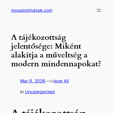
Skip
mosaicmindspk.com
to
content
A tájékozottság
jelentősége: Miként
alakítja a műveltség a
modern mindennapokat?
Mar 9, 2026
—
Israr Ali
by
in
Uncategorized