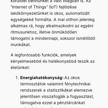
körülölel bennünket a való világban is. Az
“Internet of Things” (IoT) fejlődése
lakókörnyezetünket is okos, automatizált
egységekké formálta. A mai otthon jelenleg
alkalmas rá, hogy alkalmazkodni az egyéni
ritmusunkhoz, illetve önműködően
támogatni a mindennapi, sokszor ismétlődő
munkákat.
A legfontosabb funkciók, amelyek
kényelmesebbé és hatékonyabbá teszik az
életünket:
Energiahatékonyság:
Az okos
termosztátok valamint fénytechnikai
rendszerek a statisztikákat elemezve
jelentősen visszafogják a fogyasztást,
támogatva ezzel a pénztárcánkat