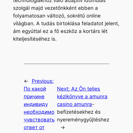
technológiákhoz való adaptív idomulás
szolgál majd vezetőnkként ebben a
folyamatosan változó, sokrétű online
világban. A tudás birtoklása feladatot jelent,
ám egyúttal ez a fő eszköz a kortárs lét
kiteljesítéséhez is.
←
Previous:
По какой
Next:
Az Ön teljes
причине
kézikönyve a amunra
индивиду
casino
amunra
-
необходимо
befizetésekhez és
чувствовать
nyereménygyűjtéshez
ответ от
→