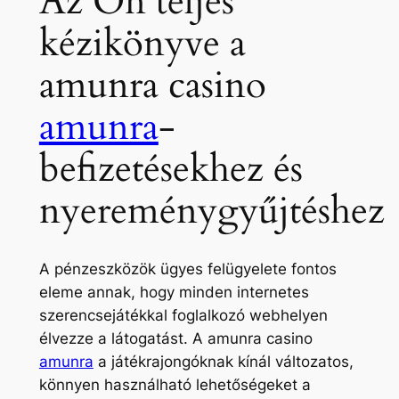
Az Ön teljes
kézikönyve a
amunra casino
amunra
-
befizetésekhez és
nyereménygyűjtéshez
A pénzeszközök ügyes felügyelete fontos
eleme annak, hogy minden internetes
szerencsejátékkal foglalkozó webhelyen
élvezze a látogatást. A amunra casino
amunra
a játékrajongóknak kínál változatos,
könnyen használható lehetőségeket a