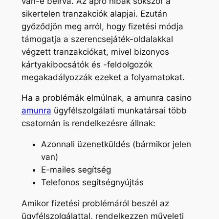
van-e beírva. Az apró hibák sokszor a
sikertelen tranzakciók alapjai. Ezután
győződjön meg arról, hogy fizetési módja
támogatja a szerencsejáték-oldalakkal
végzett tranzakciókat, mivel bizonyos
kártyakibocsátók és -feldolgozók
megakadályozzák ezeket a folyamatokat.
Ha a problémák elmúlnak, a amunra casino
amunra
ügyfélszolgálati munkatársai több
csatornán is rendelkezésre állnak:
Azonnali üzenetküldés (bármikor jelen
van)
E-mailes segítség
Telefonos segítségnyújtás
Amikor fizetési problémáról beszél az
ügyfélszolgálattal, rendelkezzen műveleti