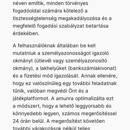
néven említik, minden törvényes
fogadóoldal számára kötelező a
tisztességtelenség megakadályozása és a
megfelelő fogadási szabályzat betartása
érdekében.
A felhasználóknak általában be kell
mutatniuk a személyazonosságot igazoló
okmányt (útlevél vagy személyazonosító
okmány), a lakhelyüket (bankszámlakivonat)
és a fizetési mód igazolását. Annak ellenére,
hogy ez valószínűleg egy további feladatnak
tűnik, valóban megvédi Önt és a
játékplatformot. A amunra optimalizálta ezt
a módszert, hogy a lehető leggyorsabb és
könnyedebb legyen, számos megerősítéssel
24 órán belül. A megerősítést követően
további várakozások nélkül teljes