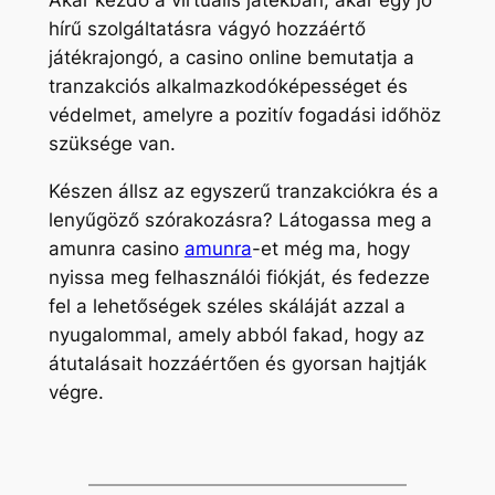
Akár kezdő a virtuális játékban, akár egy jó
hírű szolgáltatásra vágyó hozzáértő
játékrajongó, a casino online bemutatja a
tranzakciós alkalmazkodóképességet és
védelmet, amelyre a pozitív fogadási időhöz
szüksége van.
Készen állsz az egyszerű tranzakciókra és a
lenyűgöző szórakozásra? Látogassa meg a
amunra casino
amunra
-et még ma, hogy
nyissa meg felhasználói fiókját, és fedezze
fel a lehetőségek széles skáláját azzal a
nyugalommal, amely abból fakad, hogy az
átutalásait hozzáértően és gyorsan hajtják
végre.