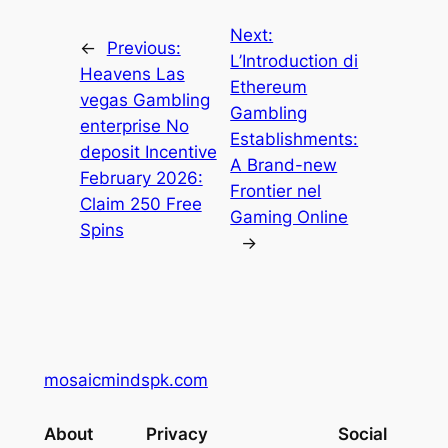
Next:
←
Previous:
L’Introduction di
Heavens Las
Ethereum
vegas Gambling
Gambling
enterprise No
Establishments:
deposit Incentive
A Brand-new
February 2026:
Frontier nel
Claim 250 Free
Gaming Online
Spins
→
mosaicmindspk.com
About
Privacy
Social