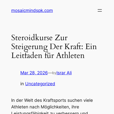
Skip
mosaicmindspk.com
to
content
Steroidkurse Zur
Steigerung Der Kraft: Ein
Leitfaden für Athleten
Mar 28, 2026
—
Israr Ali
by
in
Uncategorized
In der Welt des Kraftsports suchen viele
Athleten nach Möglichkeiten, ihre
Leistungsfähigkeit zu verbessern und