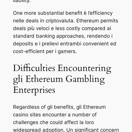
liability.
One more substantial benefit è l’efficiency
nelle deals in criptovaluta. Ethereum permits
deals più veloci e less costly compared ai
standard banking approaches, rendendo i
deposits e i prelievi entrambi convenient ed
cost-efficient per i gamers.
Difficulties Encountering
gli Ethereum Gambling
Enterprises
Regardless of gli benefits, gli Ethereum
casino sites encounter a number of
challenges che could affect la loro
widespread adoption. Un significant concern