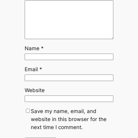
Name
*
Email
*
Website
Save my name, email, and
website in this browser for the
next time I comment.