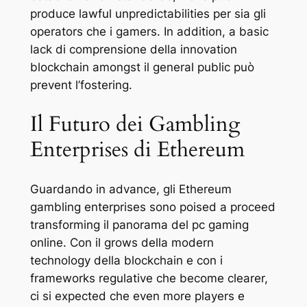
produce lawful unpredictabilities per sia gli
operators che i gamers. In addition, a basic
lack di comprensione della innovation
blockchain amongst il general public può
prevent l’fostering.
Il Futuro dei Gambling
Enterprises di Ethereum
Guardando in advance, gli Ethereum
gambling enterprises sono poised a proceed
transforming il panorama del pc gaming
online. Con il grows della modern
technology della blockchain e con i
frameworks regulative che become clearer,
ci si expected che even more players e