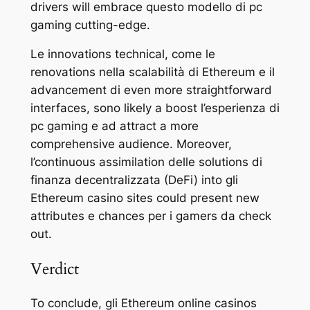
drivers will embrace questo modello di pc
gaming cutting-edge.
Le innovations technical, come le
renovations nella scalabilità di Ethereum e il
advancement di even more straightforward
interfaces, sono likely a boost l’esperienza di
pc gaming e ad attract a more
comprehensive audience. Moreover,
l’continuous assimilation delle solutions di
finanza decentralizzata (DeFi) into gli
Ethereum casino sites could present new
attributes e chances per i gamers da check
out.
Verdict
To conclude, gli Ethereum online casinos