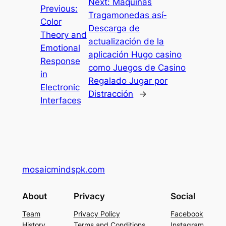
Next:
Máquinas
Previous:
Tragamonedas así­
Color
Descarga de
Theory and
actualización de la
Emotional
aplicación Hugo casino
Response
como Juegos de Casino
in
Regalado Jugar por
Electronic
Distracción
→
Interfaces
mosaicmindspk.com
About
Privacy
Social
Team
Privacy Policy
Facebook
History
Terms and Conditions
Instagram