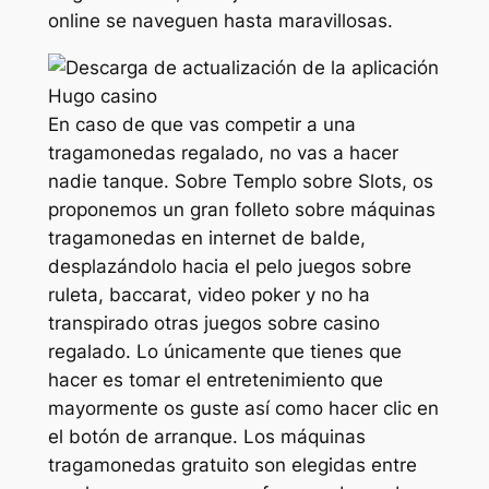
online se naveguen hasta maravillosas.
En caso de que vas competir a una
tragamonedas regalado, no vas a hacer
nadie tanque. Sobre Templo sobre Slots, os
proponemos un gran folleto sobre máquinas
tragamonedas en internet de balde,
desplazándolo hacia el pelo juegos sobre
ruleta, baccarat, video poker y no ha
transpirado otras juegos sobre casino
regalado. Lo únicamente que tienes que
hacer es tomar el entretenimiento que
mayormente os guste así­ como hacer clic en
el botón de arranque. Los máquinas
tragamonedas gratuito son elegidas entre