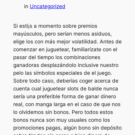
in
Uncategorized
Si estí¡s a momento sobre premios
mayúsculos, pero serían menos asiduos,
elige los con más mejor volatilidad. Antes de
comenzar en juguetear, familiarízate con el
pasar del tiempo los combinaciones
ganadoras desplazándolo inclusive nuestro
pelo las símbolos especiales de el juego.
Sobre todo caso, deberías coger acerca de
cuenta cual juguetear slots de balde nunca
serí­a una preferible forma de ganar dinero
real, con manga larga en el caso de que nos
lo olvidemos sin bonos.
Pero todos estos
bonos nunca son muy usuales como los
promociones pagas, algún bono sin depósito