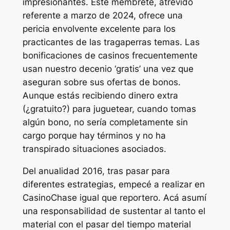
impresionantes. Este membrete, atrevido
referente a marzo de 2024, ofrece una
pericia envolvente excelente para los
practicantes de las tragaperras temas. Las
bonificaciones de casinos frecuentemente
usan nuestro decenio ‘gratis’ una vez que
aseguran sobre sus ofertas de bonos.
Aunque estás recibiendo dinero extra
(¿gratuito?) para juguetear, cuando tomas
algún bono, no serí­a completamente sin
cargo porque hay términos y no ha
transpirado situaciones asociados.
Del anualidad 2016, tras pasar para
diferentes estrategias, empecé a realizar en
CasinoChase igual que reportero. Acá asumí
una responsabilidad de sustentar al tanto el
material con el pasar del tiempo material