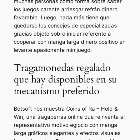
muchas personas como forma sobre saber
los juegos carente arriesgar refrán dinero
favorable. Luego, nada más tiene que
quedarse los consejos de especializadas
gracias objeto sobre iniciar referente a
cooperar con manga larga dinero positivo en
levante apasionante minijuego.
Tragamonedas regalado
que hay disponibles en su
mecanismo preferido
Betsoft nos muestra Coins of Ra – Hold &
Win, una tragaperras online que reinventa el
representativo motivo egipcio con manga
larga gráficos elegantes y efectos visuales