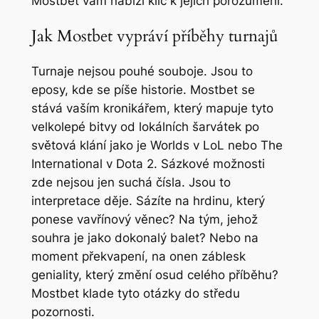
Mostbet vám nabízí klíč k jejich porozumění.
Jak Mostbet vypráví příběhy turnajů
Turnaje nejsou pouhé souboje. Jsou to
eposy, kde se píše historie. Mostbet se
stává vaším kronikářem, který mapuje tyto
velkolepé bitvy od lokálních šarvátek po
světová klání jako je Worlds v LoL nebo The
International v Dota 2. Sázkové možnosti
zde nejsou jen suchá čísla. Jsou to
interpretace děje. Sázíte na hrdinu, který
ponese vavřínový věnec? Na tým, jehož
souhra je jako dokonalý balet? Nebo na
moment překvapení, na onen záblesk
geniality, který změní osud celého příběhu?
Mostbet klade tyto otázky do středu
pozornosti.