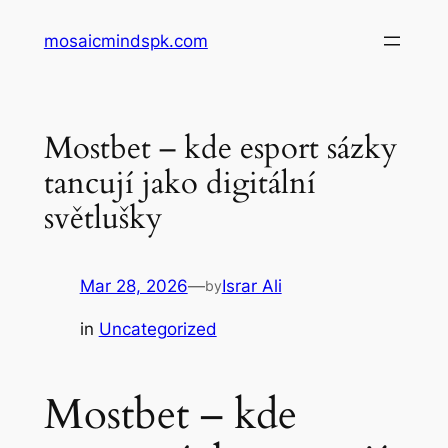
Skip
mosaicmindspk.com
to
content
Mostbet – kde esport sázky
tancují jako digitální
světlušky
Mar 28, 2026
—
Israr Ali
by
in
Uncategorized
Mostbet – kde