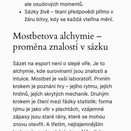
ale osudových momentů.
Sázky živě – tkaní předpovědi přímo v
žáru bitvy, kdy se každá vteřina mění.
Mostbetova alchymie –
proměna znalostí v sázku
Sázet na esport není o slepé víře. Je to
alchymie, kde surovinami jsou znalosti a
intuice. Mostbet je vaší laboratoří. Prvním
krokem je poznání hry – jejího rytmu, jejích
hrdinů, jejích skrytých mechanik. Druhým
krokem je čtení mezi řádky statistik: forma
týmu je jako vítr v plachtách, vzájemné
zápasy jsou staré rány, které se mohou
znovu otevřít. A třetím, nejtajemnějším