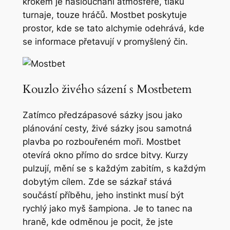
krokem je naslouchání atmosféře, tlaku
turnaje, touze hráčů. Mostbet poskytuje
prostor, kde se tato alchymie odehrává, kde
se informace přetavují v promyšlený čin.
Kouzlo živého sázení s Mostbetem
Zatímco předzápasové sázky jsou jako
plánování cesty, živé sázky jsou samotná
plavba po rozbouřeném moři. Mostbet
otevírá okno přímo do srdce bitvy. Kurzy
pulzují, mění se s každým zabitím, s každým
dobytým cílem. Zde se sázkař stává
součástí příběhu, jeho instinkt musí být
rychlý jako myš šampiona. Je to tanec na
hraně, kde odměnou je pocit, že jste