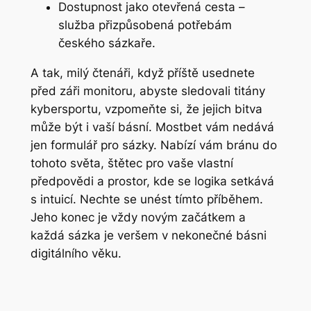
Dostupnost jako otevřená cesta –
služba přizpůsobená potřebám
českého sázkaře.
A tak, milý čtenáři, když příště usednete
před záři monitoru, abyste sledovali titány
kybersportu, vzpomeňte si, že jejich bitva
může být i vaší básní. Mostbet vám nedává
jen formulář pro sázky. Nabízí vám bránu do
tohoto světa, štětec pro vaše vlastní
předpovědi a prostor, kde se logika setkává
s intuicí. Nechte se unést tímto příběhem.
Jeho konec je vždy novým začátkem a
každá sázka je veršem v nekonečné básni
digitálního věku.