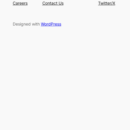
Careers
Contact Us
Twitter/X
Designed with
WordPress