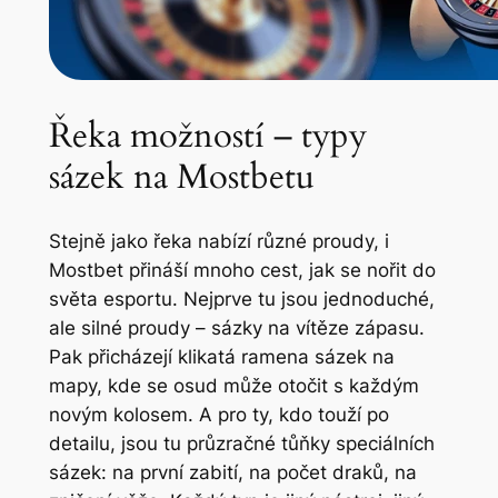
Řeka možností – typy
sázek na Mostbetu
Stejně jako řeka nabízí různé proudy, i
Mostbet přináší mnoho cest, jak se nořit do
světa esportu. Nejprve tu jsou jednoduché,
ale silné proudy – sázky na vítěze zápasu.
Pak přicházejí klikatá ramena sázek na
mapy, kde se osud může otočit s každým
novým kolosem. A pro ty, kdo touží po
detailu, jsou tu průzračné tůňky speciálních
sázek: na první zabití, na počet draků, na