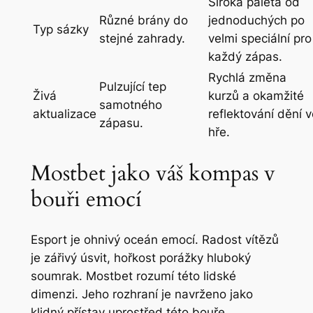
Široká paleta od
Různé brány do
jednoduchých po
Typ sázky
stejné zahrady.
velmi speciální pro
každý zápas.
Rychlá změna
Pulzující tep
Živá
kurzů a okamžité
samotného
aktualizace
reflektování dění v
zápasu.
hře.
Mostbet jako váš kompas v
bouři emocí
Esport je ohnivý oceán emocí. Radost vítězů
je zářivý úsvit, hořkost porážky hluboký
soumrak. Mostbet rozumí této lidské
dimenzi. Jeho rozhraní je navrženo jako
klidný přístav uprostřed této bouře.