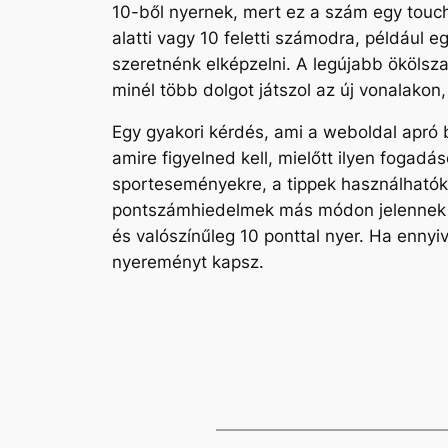
10-ből nyernek, mert ez a szám egy touchd
alatti vagy 10 feletti számodra, például e
szeretnénk elképzelni. A legújabb ökölsz
minél több dolgot játszol az új vonalakon
Egy gyakori kérdés, ami a weboldal apró 
amire figyelned kell, mielőtt ilyen fogadá
sporteseményekre, a tippek használhatók
pontszámhiedelmek más módon jelennek meg
és valószínűleg 10 ponttal nyer. Ha ennyi
nyereményt kapsz.