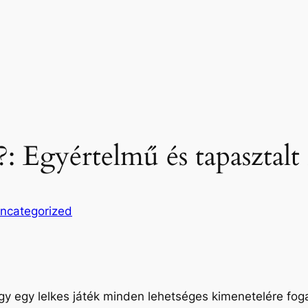
t?: Egyértelmű és tapasztal
ncategorized
 hogy egy lelkes játék minden lehetséges kimenetelére 