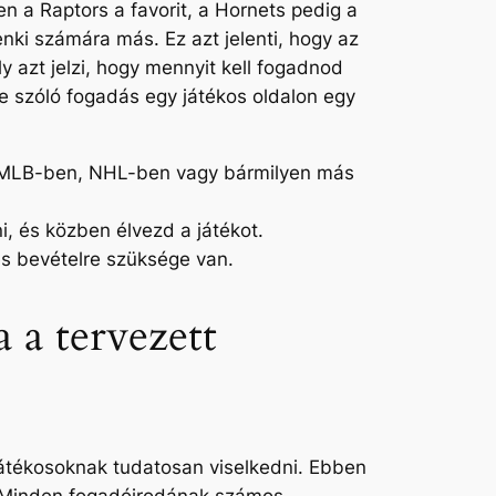
n a Raptors a favorit, a Hornets pedig a
denki számára más.
Ez azt jelenti, hogy az
 azt jelzi, hogy mennyit kell fogadnod
e szóló fogadás egy játékos oldalon egy
n, MLB-ben, NHL-ben vagy bármilyen más
, és közben élvezd a játékot.
es bevételre szüksége van.
 a tervezett
 játékosoknak tudatosan viselkedni. Ebben