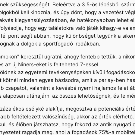
nek szükségességét. Beleértve a 3.5-ös lépésből szárma
lgokból kell kihoznia, és úgy dönt, hogy a vezetést vég
lekvés kiegyensúlyozásában, és hatékonyabban lehet el
olyásolja, hogy egy találatokra való játék kihagy-e vala
z fél pont segít abban, hogy különbséget tegyünk a siker
ognak a dolgok a sportfogadó irodákban.
mokon" keresztül ugratni, ahogy fentebb tettük, amikor 
s az új Niners-eket is felteheted 7-essel.
 földnek az egyetemi tevékenységeken kívüli fogadásokon
t kötnél minden egyes bázisodra, amit a parlay-ben has
bb csapatot, valamint a kevésbé nyerni hajlamos felet áb
s alaposan utánajárni az összes lehetőségnek, és felmé
zázalékos esélyké alakítja, megosztva a potenciális ért
abb feltételezett valószínűség, akkor az érték elérhető
ul, és élőben játszhatsz, hogy fokozd az antik nyugati
nyezetet ragadja meg, ahol a fogadások 75%-a mobiltele