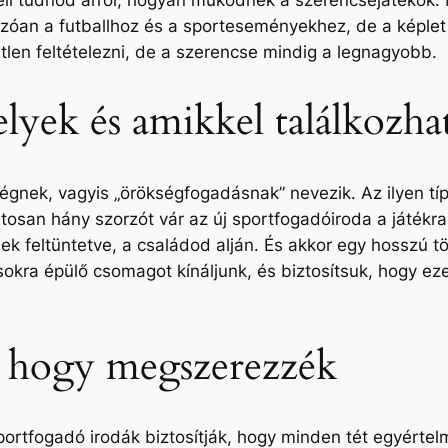
ell tudnod arról, hogyan működnek a szerencsejátékok
óan a futballhoz és a sporteseményekhez, de a képlet
etlen feltételezni, de a szerencse mindig a legnagyobb.
lyek és amikkel találkozha
ségnek, vagyis „örökségfogadásnak” nevezik. Az ilyen t
osan hány szorzót vár az új sportfogadóiroda a játékra
nek feltüntetve, a családod alján. És akkor egy hosszú t
árásokra épülő csomagot kínáljunk, és biztosítsuk, hogy
, hogy megszerezzék
portfogadó irodák biztosítják, hogy minden tét egyérte