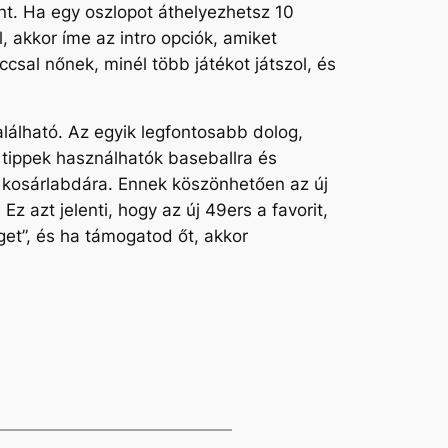
ent. Ha egy oszlopot áthelyezhetsz 10
l, akkor íme az intro opciók, amiket
sal nőnek, minél több játékot játszol, és
lálható. Az egyik legfontosabb dolog,
a tippek használhatók baseballra és
 kosárlabdára. Ennek köszönhetően az új
azt jelenti, hogy az új 49ers a favorit,
get”, és ha támogatod őt, akkor