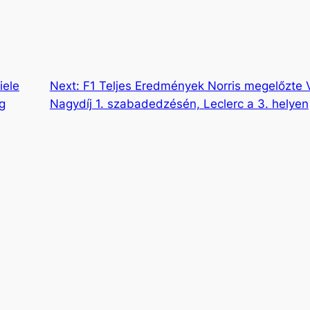
iele
Next:
F1 Teljes Eredmények Norris megelőzte 
g
Nagydíj 1. szabadedzésén, Leclerc a 3. helyen