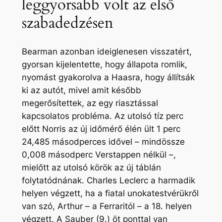
leggyorsabb volt az első
szabadedzésen
Bearman azonban ideiglenesen visszatért,
gyorsan kijelentette, hogy állapota romlik,
nyomást gyakorolva a Haasra, hogy állítsák
ki az autót, mivel amit később
megerősítettek, az egy riasztással
kapcsolatos probléma. Az utolsó tíz perc
előtt Norris az új időmérő élén ült 1 perc
24,485 másodperces idővel – mindössze
0,008 másodperc Verstappen nélkül –,
mielőtt az utolsó körök az új táblán
folytatódnának. Charles Leclerc a harmadik
helyen végzett, ha a fiatal unokatestvérükről
van szó, Arthur – a Ferraritól – a 18. helyen
végzett. A Sauber (9.) öt ponttal van