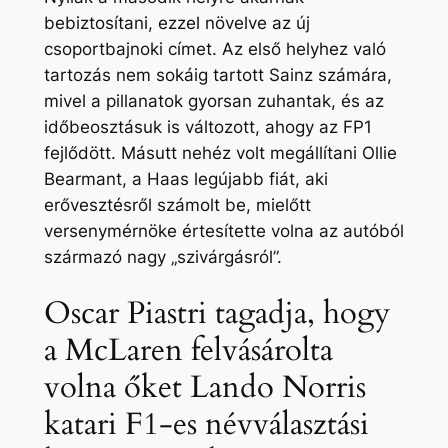
bebiztosítani, ezzel növelve az új
csoportbajnoki címet. Az első helyhez való
tartozás nem sokáig tartott Sainz számára,
mivel a pillanatok gyorsan zuhantak, és az
időbeosztásuk is változott, ahogy az FP1
fejlődött. Másutt nehéz volt megállítani Ollie
Bearmant, a Haas legújabb fiát, aki
erővesztésről számolt be, mielőtt
versenymérnöke értesítette volna az autóból
származó nagy „szivárgásról”.
Oscar Piastri tagadja, hogy
a McLaren felvásárolta
volna őket Lando Norris
katari F1-es névválasztási