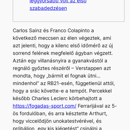
leggyorsabb volt az első
szabadedzésen
Carlos Sainz és Franco Colapinto a
következő meccsen az élen végeztek, ami
azt jelenti, hogy a kilenc első időmérő az új
sorrend felének megfelelő ágyban végzett.
Aztán egy villanásnyira a gyanakvástól a
regnáló győztes részéről – Verstappen azt
mondta, hogy „bármit el fognak ütni…
mindenhol” az RB21-esén, függetlenül attól,
hogy a srác követte-e a tempót.
Percekkel
később Charles Leclerc körbehajtott a
https://fogadas-sport.com/
Ferrarijával az 5-
ös fordulóban, és arra késztette Arthurt,
hogy viccelődjön unokatestvérével, és
próbáljon „egy kis kiégetést” csinálni a