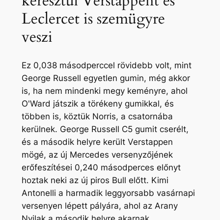
keresztül Verstappent és
Leclercet is szemügyre
veszi
Ez 0,038 másodperccel rövidebb volt, mint
George Russell egyetlen gumin, még akkor
is, ha nem mindenki megy keményre, ahol
O'Ward játszik a törékeny gumikkal, és
többen is, köztük Norris, a csatornába
kerülnek. George Russell C5 gumit cserélt,
és a második helyre került Verstappen
mögé, az új Mercedes versenyzőjének
erőfeszítései 0,240 másodperces előnyt
hoztak neki az új piros Bull előtt. Kimi
Antonelli a harmadik leggyorsabb vasárnapi
versenyen lépett pályára, ahol az Arany
Nyilak a második helyre akarnak