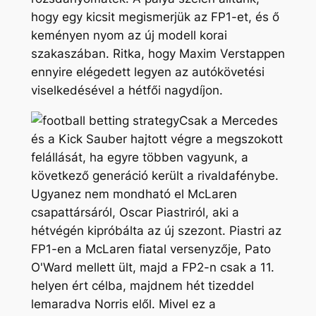
hogy egy kicsit megismerjük az FP1-et, és ő
keményen nyom az új modell korai
szakaszában. Ritka, hogy Maxim Verstappen
ennyire elégedett legyen az autókövetési
viselkedésével a hétfői nagydíjon.
Csak a Mercedes
és a Kick Sauber hajtott végre a megszokott
felállását, ha egyre többen vagyunk, a
következő generáció került a rivaldafénybe.
Ugyanez nem mondható el McLaren
csapattársáról, Oscar Piastriról, aki a
hétvégén kipróbálta az új szezont. Piastri az
FP1-en a McLaren fiatal versenyzője, Pato
O'Ward mellett ült, majd a FP2-n csak a 11.
helyen ért célba, majdnem hét tizeddel
lemaradva Norris elől. Mivel ez a