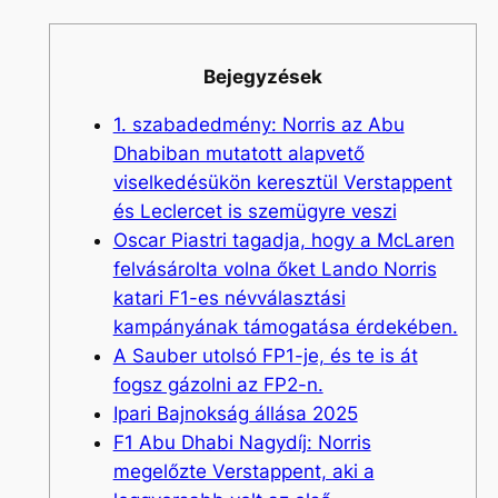
Bejegyzések
1. szabadedmény: Norris az Abu
Dhabiban mutatott alapvető
viselkedésükön keresztül Verstappent
és Leclercet is szemügyre veszi
Oscar Piastri tagadja, hogy a McLaren
felvásárolta volna őket Lando Norris
katari F1-es névválasztási
kampányának támogatása érdekében.
A Sauber utolsó FP1-je, és te is át
fogsz gázolni az FP2-n.
Ipari Bajnokság állása 2025
F1 Abu Dhabi Nagydíj: Norris
megelőzte Verstappent, aki a