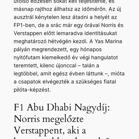
utolsó edzésen sokat kell teljesítenie, és
másnap rajthoz állhatsz az időmérőn. Az új
ausztrál kénytelen lesz átadni a helyét az
FP1-ben, de a srác már egy órával Norris és
Verstappen előtt lemaradva identitásukat
meghatározó hétvégén kezdi. A Yas Marina
pályán megrendezett, egy hónapos
nyitófutam kiemelkedő év végi hangulatot
teremtett, kilenc újonccal – talán a
legtöbbel, amit egész évben láttunk –, mióta
a csapatok elvégezték a szükséges fiatal
pilóta-képzést.
F1 Abu Dhabi Nagydíj:
Norris megelőzte
Verstappent, aki a