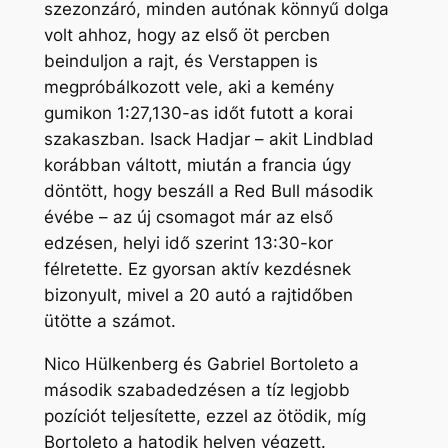
szezonzáró, minden autónak könnyű dolga
volt ahhoz, hogy az első öt percben
beinduljon a rajt, és Verstappen is
megpróbálkozott vele, aki a kemény
gumikon 1:27,130-as időt futott a korai
szakaszban. Isack Hadjar – akit Lindblad
korábban váltott, miután a francia úgy
döntött, hogy beszáll a Red Bull második
évébe – az új csomagot már az első
edzésen, helyi idő szerint 13:30-kor
félretette. Ez gyorsan aktív kezdésnek
bizonyult, mivel a 20 autó a rajtidőben
ütötte a számot.
Nico Hülkenberg és Gabriel Bortoleto a
második szabadedzésen a tíz legjobb
pozíciót teljesítette, ezzel az ötödik, míg
Bortoleto a hatodik helyen végzett.