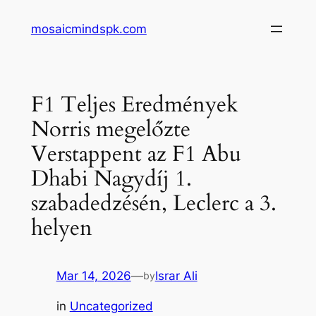
Skip
mosaicmindspk.com
to
content
F1 Teljes Eredmények
Norris megelőzte
Verstappent az F1 Abu
Dhabi Nagydíj 1.
szabadedzésén, Leclerc a 3.
helyen
Mar 14, 2026
—
Israr Ali
by
in
Uncategorized