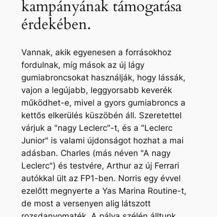
kampányának támogatása
érdekében.
Vannak, akik egyenesen a forrásokhoz
fordulnak, míg mások az új lágy
gumiabroncsokat használják, hogy lássák,
vajon a legújabb, leggyorsabb keverék
működhet-e, mivel a gyors gumiabroncs a
kettős elkerülés küszöbén áll. Szeretettel
várjuk a "nagy Leclerc"-t, és a "Leclerc
Junior" is valami újdonságot hozhat a mai
adásban. Charles (más néven "A nagy
Leclerc") és testvére, Arthur az új Ferrari
autókkal ült az FP1-ben. Norris egy évvel
ezelőtt megnyerte a Yas Marina Routine-t,
de most a versenyen alig látszott
rozsdanyomaték. A pálya szélén álltunk,