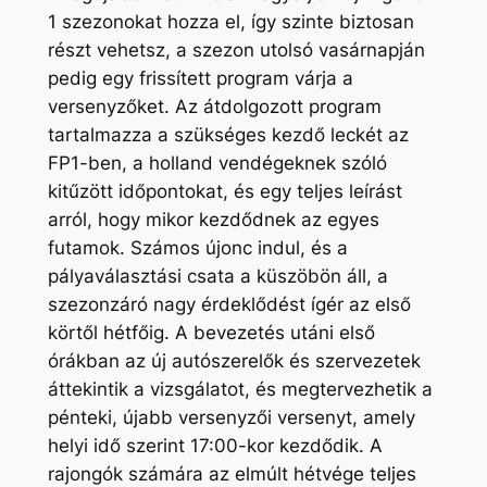
1 szezonokat hozza el, így szinte biztosan
részt vehetsz, a szezon utolsó vasárnapján
pedig egy frissített program várja a
versenyzőket. Az átdolgozott program
tartalmazza a szükséges kezdő leckét az
FP1-ben, a holland vendégeknek szóló
kitűzött időpontokat, és egy teljes leírást
arról, hogy mikor kezdődnek az egyes
futamok. Számos újonc indul, és a
pályaválasztási csata a küszöbön áll, a
szezonzáró nagy érdeklődést ígér az első
körtől hétfőig. A bevezetés utáni első
órákban az új autószerelők és szervezetek
áttekintik a vizsgálatot, és megtervezhetik a
pénteki, újabb versenyzői versenyt, amely
helyi idő szerint 17:00-kor kezdődik. A
rajongók számára az elmúlt hétvége teljes