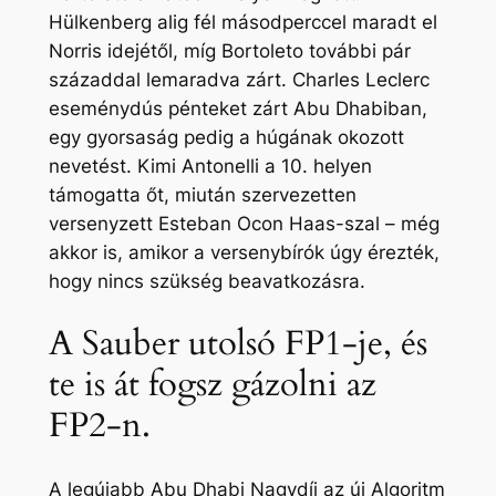
Hülkenberg alig fél másodperccel maradt el
Norris idejétől, míg Bortoleto további pár
századdal lemaradva zárt. Charles Leclerc
eseménydús pénteket zárt Abu Dhabiban,
egy gyorsaság pedig a húgának okozott
nevetést. Kimi Antonelli a 10. helyen
támogatta őt, miután szervezetten
versenyzett Esteban Ocon Haas-szal – még
akkor is, amikor a versenybírók úgy érezték,
hogy nincs szükség beavatkozásra.
A Sauber utolsó FP1-je, és
te is át fogsz gázolni az
FP2-n.
A legújabb Abu Dhabi Nagydíj az új Algoritm