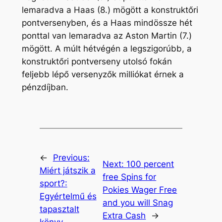
lemaradva a Haas (8.) mögött a konstruktőri
pontversenyben, és a Haas mindössze hét
ponttal van lemaradva az Aston Martin (7.)
mögött. A múlt hétvégén a legszigorúbb, a
konstruktőri pontverseny utolsó fokán
feljebb lépő versenyzők milliókat érnek a
pénzdíjban.
←
Previous:
Next:
100 percent
Miért játszik a
free Spins for
sport?:
Pokies Wager Free
Egyértelmű és
and you will Snag
tapasztalt
Extra Cash
→