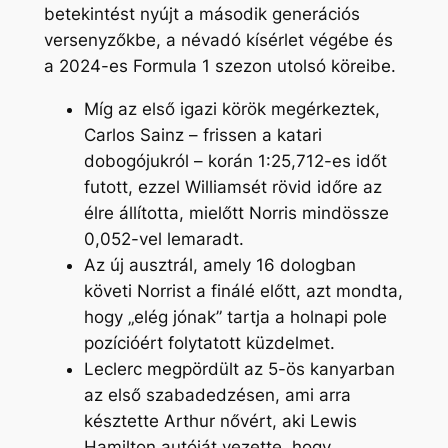
betekintést nyújt a második generációs
versenyzőkbe, a névadó kísérlet végébe és
a 2024-es Formula 1 szezon utolsó köreibe.
Míg az első igazi körök megérkeztek,
Carlos Sainz – frissen a katari
dobogójukról – korán 1:25,712-es időt
futott, ezzel Williamsét rövid időre az
élre állította, mielőtt Norris mindössze
0,052-vel lemaradt.
Az új ausztrál, amely 16 dologban
követi Norrist a finálé előtt, azt mondta,
hogy „elég jónak” tartja a holnapi pole
pozícióért folytatott küzdelmet.
Leclerc megpördült az 5-ös kanyarban
az első szabadedzésen, ami arra
késztette Arthur nővért, aki Lewis
Hamilton autóját vezette, hogy