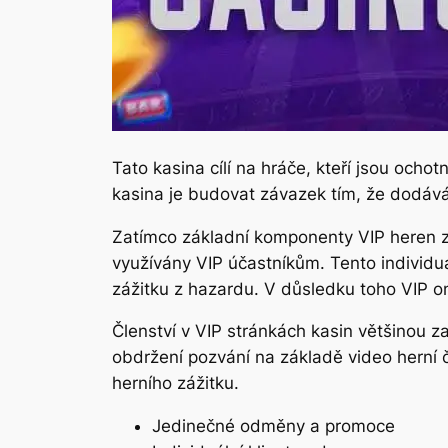
Tato kasina cílí na hráče, kteří jsou ocho
kasina je budovat závazek tím, že dodává
Zatímco základní komponenty VIP heren zrc
využívány VIP účastníkům. Tento individu
zážitku z hazardu. V důsledku toho VIP o
Členství v VIP stránkách kasin většinou z
obdržení pozvání na základě video herní či
herního zážitku.
Jedinečné odměny a promoce