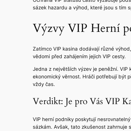
Ochrana VIP statusu často vyžaduje podst
sázek hazardu a výhod, které jsou s tím s
Výzvy VIP Herní p
Zatímco VIP kasina dodávají různé výhod, d
vědomi před zahájením jejich VIP cesty.
Jedna z největších výzev je peněžní. VIP
ekonomický věrnost. Hráči potřebují být př
vždy čas.
Verdikt: Je pro Vás VIP K
VIP herní podniky poskytují nesrovnatelný
sázkám. Avšak, tato zkušenost zahrnuje sv