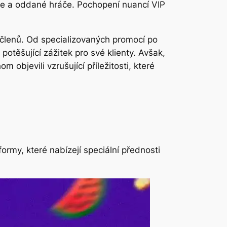
ráče a oddané hráče. Pochopení nuancí VIP
 členů. Od specializovaných promocí po
otěšující zážitek pro své klienty. Avšak,
 objevili vzrušující příležitosti, které
ormy, které nabízejí speciální přednosti