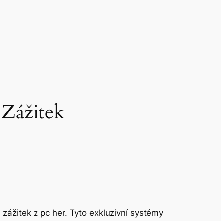
 Zážitek
 zážitek z pc her. Tyto exkluzivní systémy