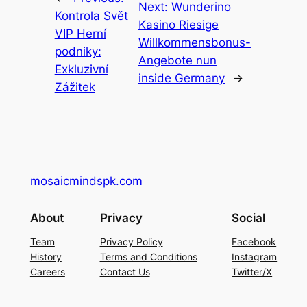
Next:
Wunderino
Kontrola Svět
Kasino Riesige
VIP Herní
Willkommensbonus-
podniky:
Angebote nun
Exkluzivní
inside Germany
→
Zážitek
mosaicmindspk.com
About
Privacy
Social
Team
Privacy Policy
Facebook
History
Terms and Conditions
Instagram
Careers
Contact Us
Twitter/X