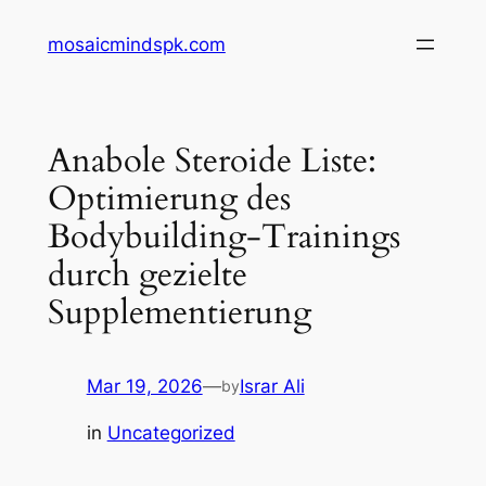
Skip
mosaicmindspk.com
to
content
Anabole Steroide Liste:
Optimierung des
Bodybuilding-Trainings
durch gezielte
Supplementierung
Mar 19, 2026
—
Israr Ali
by
in
Uncategorized