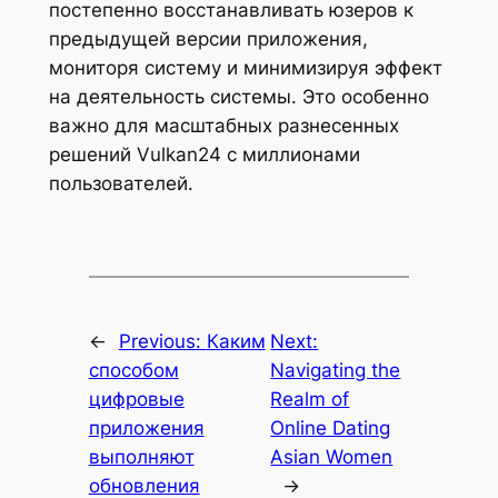
постепенно восстанавливать юзеров к
предыдущей версии приложения,
мониторя систему и минимизируя эффект
на деятельность системы. Это особенно
важно для масштабных разнесенных
решений Vulkan24 с миллионами
пользователей.
←
Previous:
Каким
Next:
способом
Navigating the
цифровые
Realm of
приложения
Online Dating
выполняют
Asian Women
обновления
→