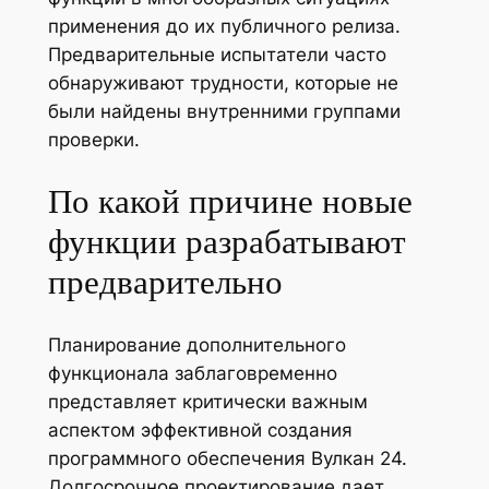
применения до их публичного релиза.
Предварительные испытатели часто
обнаруживают трудности, которые не
были найдены внутренними группами
проверки.
По какой причине новые
функции разрабатывают
предварительно
Планирование дополнительного
функционала заблаговременно
представляет критически важным
аспектом эффективной создания
программного обеспечения Вулкан 24.
Долгосрочное проектирование дает