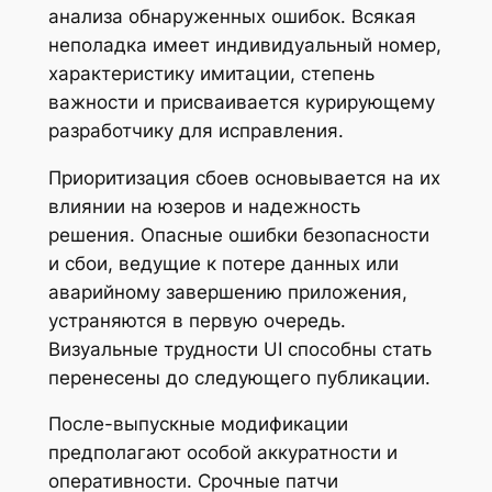
анализа обнаруженных ошибок. Всякая
неполадка имеет индивидуальный номер,
характеристику имитации, степень
важности и присваивается курирующему
разработчику для исправления.
Приоритизация сбоев основывается на их
влиянии на юзеров и надежность
решения. Опасные ошибки безопасности
и сбои, ведущие к потере данных или
аварийному завершению приложения,
устраняются в первую очередь.
Визуальные трудности UI способны стать
перенесены до следующего публикации.
После-выпускные модификации
предполагают особой аккуратности и
оперативности. Срочные патчи