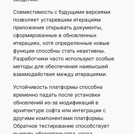
Совместимость с будущими версиями
позволяет устаревшим итерациям
приложения открывать документы,
сформированные в обновленных
итерациях, хотя определенные новые
функции способны стать неактивны.
Разработчики часто используют особые
методы для обеспечения наивысшей
взаимодействия между итерациями.
Устойчивость платформы способна
временно падать после установки
обновлений из-за модификаций в
архитектуре софта или интеграции с
другими компонентами платформы.
Обратное тестирование способствует
выявить обстоятельства, когда