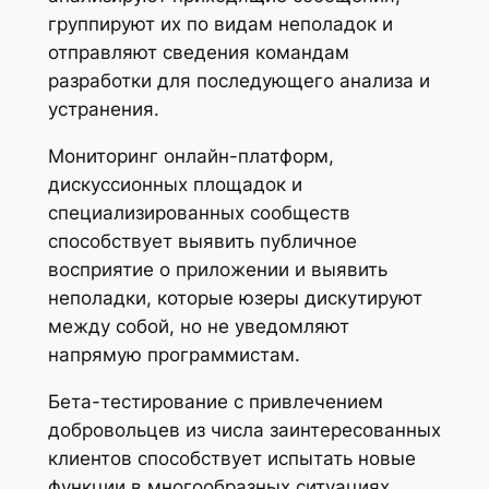
группируют их по видам неполадок и
отправляют сведения командам
разработки для последующего анализа и
устранения.
Мониторинг онлайн-платформ,
дискуссионных площадок и
специализированных сообществ
способствует выявить публичное
восприятие о приложении и выявить
неполадки, которые юзеры дискутируют
между собой, но не уведомляют
напрямую программистам.
Бета-тестирование с привлечением
добровольцев из числа заинтересованных
клиентов способствует испытать новые
функции в многообразных ситуациях