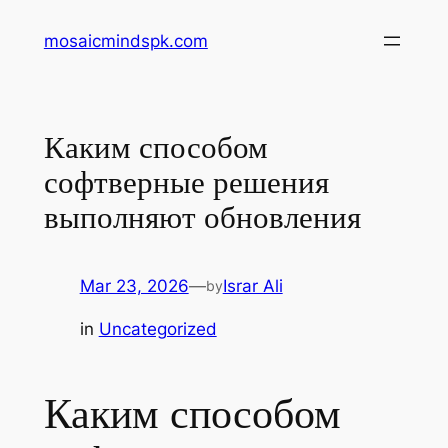
Skip
mosaicmindspk.com
to
content
Каким способом
софтверные решения
выполняют обновления
Mar 23, 2026
—
Israr Ali
by
in
Uncategorized
Каким способом