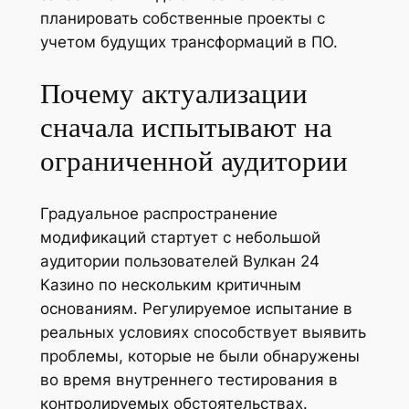
планировать собственные проекты с
учетом будущих трансформаций в ПО.
Почему актуализации
сначала испытывают на
ограниченной аудитории
Градуальное распространение
модификаций стартует с небольшой
аудитории пользователей Вулкан 24
Казино по нескольким критичным
основаниям. Регулируемое испытание в
реальных условиях способствует выявить
проблемы, которые не были обнаружены
во время внутреннего тестирования в
контролируемых обстоятельствах.