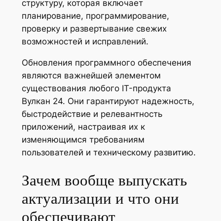
структуру, которая включает
планирование, программирование,
проверку и развертывание свежих
возможностей и исправлений.
Обновления программного обеспечения
являются важнейшей элементом
существования любого IT-продукта
Вулкан 24. Они гарантируют надежность,
быстродействие и релевантность
приложений, настраивая их к
изменяющимся требованиям
пользователей и техническому развитию.
Зачем вообще выпускать
актуализации и что они
обеспечивают