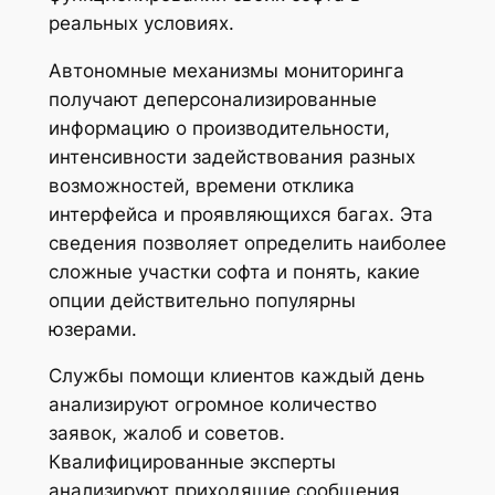
реальных условиях.
Автономные механизмы мониторинга
получают деперсонализированные
информацию о производительности,
интенсивности задействования разных
возможностей, времени отклика
интерфейса и проявляющихся багах. Эта
сведения позволяет определить наиболее
сложные участки софта и понять, какие
опции действительно популярны
юзерами.
Службы помощи клиентов каждый день
анализируют огромное количество
заявок, жалоб и советов.
Квалифицированные эксперты
анализируют приходящие сообщения,