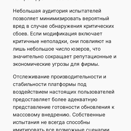
Небольшая аудитория испытателей
позволяет минимизировать вероятный
вред в случае обнаружения критических
сбоев. Если модификация включает
критичные неполадки, они повлияют на
лишь небольшое число юзеров, что
значительно сокращает репутационные и
экономические угрозы для фирмы.
Отслеживание производительности и
стабильности платформы под
воздействием настоящих пользователей
предоставляет более адекватную
представление готовности обновления к
массовому внедрению. Собственные
испытания не всегда способны
имитировать все возможные сценарии