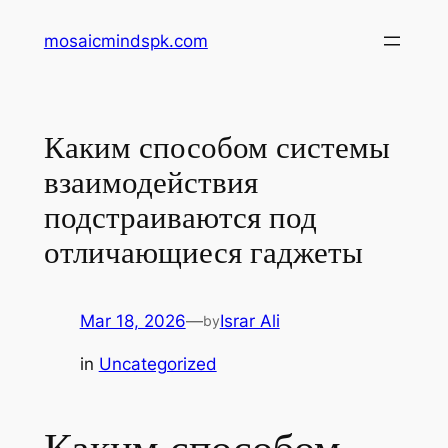
Skip
mosaicmindspk.com
to
content
Каким способом системы
взаимодействия
подстраиваются под
отличающиеся гаджеты
Mar 18, 2026
—
Israr Ali
by
in
Uncategorized