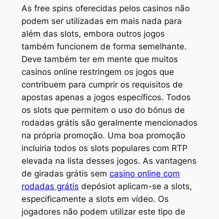
As free spins oferecidas pelos casinos não
podem ser utilizadas em mais nada para
além das slots, embora outros jogos
também funcionem de forma semelhante.
Deve também ter em mente que muitos
casinos online restringem os jogos que
contribuem para cumprir os requisitos de
apostas apenas a jogos específicos. Todos
os slots que permitem o uso do bónus de
rodadas grátis são geralmente mencionados
na própria promoção. Uma boa promoção
incluiria todos os slots populares com RTP
elevada na lista desses jogos. As vantagens
de giradas grátis sem
casino online com
rodadas grátis
depósiot aplicam-se a slots,
especificamente a slots em vídeo. Os
jogadores não podem utilizar este tipo de