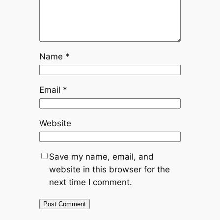
Name
*
Email
*
Website
Save my name, email, and
website in this browser for the
next time I comment.