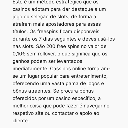
Este é um método estratégico que os
casinos adotam para dar destaque a um
jogo ou seleção de slots, de forma a
atraírem mais apostadores para esses
títulos. Os freespins ficam disponíveis
durante os 7 dias seguintes e deves usá-los
nas slots. São 200 free spins no valor de
0,10€ sem rollover, o que significa que os
ganhos podem ser levantados
imediatamente. Cassinos online tornaram-
se um lugar popular para entretenimento,
oferecendo uma vasta gama de jogos e
bônus atraentes. Se procura bónus
oferecidos por um casino específico, a
melhor coisa que pode fazer é navegar no
respetivo site ou contactar o apoio ao
cliente.