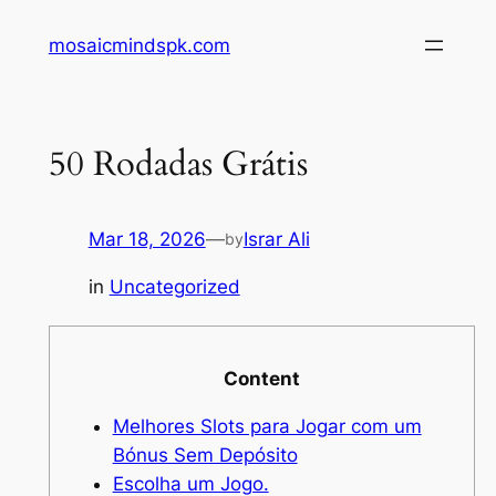
Skip
mosaicmindspk.com
to
content
50 Rodadas Grátis
Mar 18, 2026
—
Israr Ali
by
in
Uncategorized
Content
Melhores Slots para Jogar com um
Bónus Sem Depósito
Escolha um Jogo.