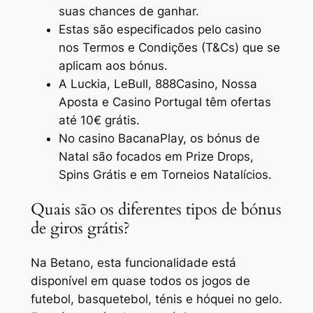
suas chances de ganhar.
Estas são especificados pelo casino
nos Termos e Condições (T&Cs) que se
aplicam aos bónus.
A Luckia, LeBull, 888Casino, Nossa
Aposta e Casino Portugal têm ofertas
até 10€ grátis.
No casino BacanaPlay, os bónus de
Natal são focados em Prize Drops,
Spins Grátis e em Torneios Natalícios.
Quais são os diferentes tipos de bónus
de giros grátis?
Na Betano, esta funcionalidade está
disponível em quase todos os jogos de
futebol, basquetebol, ténis e hóquei no gelo.