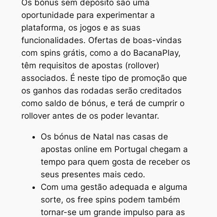
Os bónus sem depósito são uma
oportunidade para experimentar a
plataforma, os jogos e as suas
funcionalidades. Ofertas de boas-vindas
com spins grátis, como a do BacanaPlay,
têm requisitos de apostas (rollover)
associados. É neste tipo de promoção que
os ganhos das rodadas serão creditados
como saldo de bónus, e terá de cumprir o
rollover antes de os poder levantar.
Os bónus de Natal nas casas de
apostas online em Portugal chegam a
tempo para quem gosta de receber os
seus presentes mais cedo.
Com uma gestão adequada e alguma
sorte, os free spins podem também
tornar-se um grande impulso para as