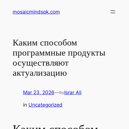
Skip
mosaicmindspk.com
to
content
Каким способом
программные продукты
осуществляют
актуализацию
Mar 23, 2026
—
Israr Ali
by
in
Uncategorized