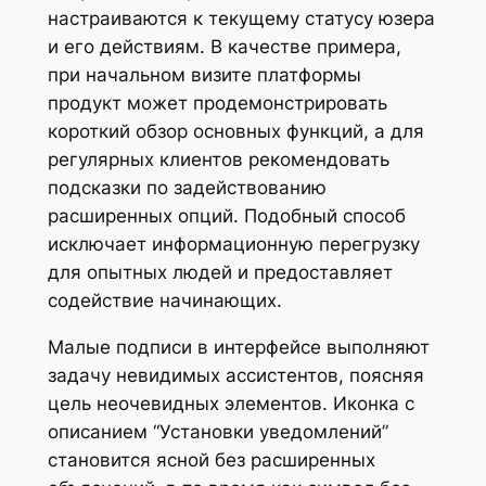
настраиваются к текущему статусу юзера
и его действиям. В качестве примера,
при начальном визите платформы
продукт может продемонстрировать
короткий обзор основных функций, а для
регулярных клиентов рекомендовать
подсказки по задействованию
расширенных опций. Подобный способ
исключает информационную перегрузку
для опытных людей и предоставляет
содействие начинающих.
Малые подписи в интерфейсе выполняют
задачу невидимых ассистентов, поясняя
цель неочевидных элементов. Иконка с
описанием “Установки уведомлений”
становится ясной без расширенных