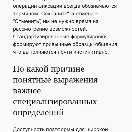
операции фиксации всегда обозначаются
термином “Сохранить”, а отмена –
“Отменить”, им не нужно время на
рассмотрение возможностей.
Стандартизированные формулировки
формируют привычные образцы общения,
что выполняются почти инстинктивно.
По какой причине
понятные выражения
важнее
специализированных
определений
Доступность платформы для широкой