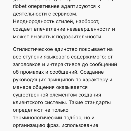
riobet оперативнее адаптируются к
деятельности с сервисом.
Неоднородность стилей, наоборот,
создает впечатление незавершенности и
может вызвать к подозрительности.
Стилистическое единство покрывает на
все ступени языкового содержимого: от
заголовков и интерактивов до сообщений
об промахах и сообщений. Создание
руководящих принципов по характеру и
манере общения оказывается
существенной элементом создания
клиентского системы. Такие стандарты
определяют не только
терминологический подбор, но и
организацию фраз, использование