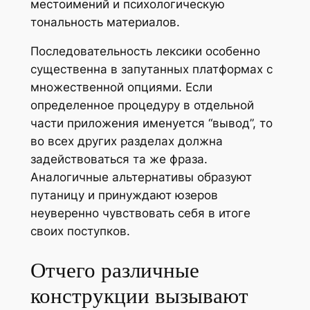
местоимений и психологическую
тональность материалов.
Последовательность лексики особенно
существенна в запутанных платформах с
множественной опциями. Если
определенное процедуру в отдельной
части приложения именуется “вывод”, то
во всех других разделах должна
задействоваться та же фраза.
Аналогичные альтернативы образуют
путаницу и принуждают юзеров
неуверенно чувствовать себя в итоге
своих поступков.
Отчего различные
конструкции вызывают