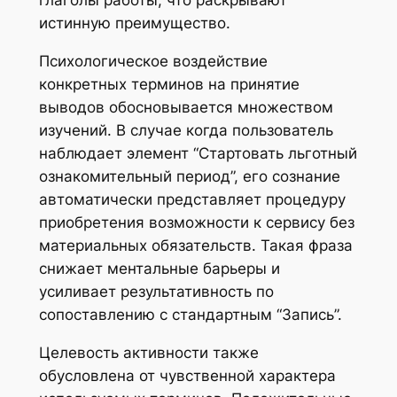
глаголы работы, что раскрывают
истинную преимущество.
Психологическое воздействие
конкретных терминов на принятие
выводов обосновывается множеством
изучений. В случае когда пользователь
наблюдает элемент “Стартовать льготный
ознакомительный период”, его сознание
автоматически представляет процедуру
приобретения возможности к сервису без
материальных обязательств. Такая фраза
снижает ментальные барьеры и
усиливает результативность по
сопоставлению с стандартным “Запись”.
Целевость активности также
обусловлена от чувственной характера