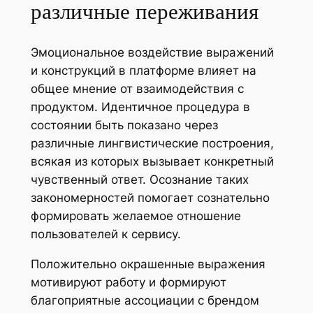
различные переживания
Эмоциональное воздействие выражений
и конструкций в платформе влияет на
общее мнение от взаимодействия с
продуктом. Идентичное процедура в
состоянии быть показано через
различные лингвистические построения,
всякая из которых вызывает конкретный
чувственный ответ. Осознание таких
закономерностей помогает сознательно
формировать желаемое отношение
пользователей к сервису.
Положительно окрашенные выражения
мотивируют работу и формируют
благоприятные ассоциации с брендом