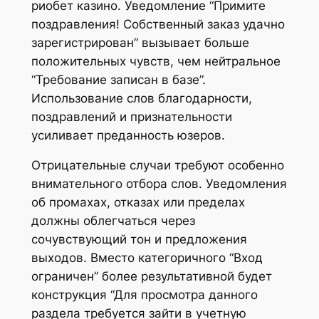
риобет казино. Уведомление “Примите
поздравления! Собственный заказ удачно
зарегистрирован” вызывает больше
положительных чувств, чем нейтральное
“Требование записан в базе”.
Использование слов благодарности,
поздравлений и признательности
усиливает преданность юзеров.
Отрицательные случаи требуют особенно
внимательного отбора слов. Уведомления
об промахах, отказах или пределах
должны облегчаться через
сочувствующий тон и предложения
выходов. Вместо категоричного “Вход
ограничен” более результативной будет
конструкция “Для просмотра данного
раздела требуется зайти в учетную