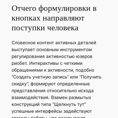
Отчего формулировки в
кнопках направляют
поступки человека
Словесное контент активных деталей
выступает основным инструментом
регулирования активностью юзеров
риобет. Интерактивы с четкими
обращениями к активности, подобно
“Создать учетную запись” или “Получить
скидку”, формируют определенные
представления относительно исхода
взаимодействия. Взамен размытых
конструкций типа “Щелкнуть тут”
успешные интерфейсы задействуют