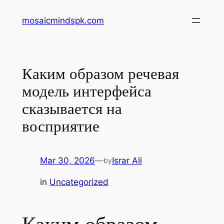
Skip
mosaicmindspk.com
to
content
Каким образом речевая
модель интерфейса
сказывается на
восприятие
Mar 30, 2026
—
Israr Ali
by
in
Uncategorized