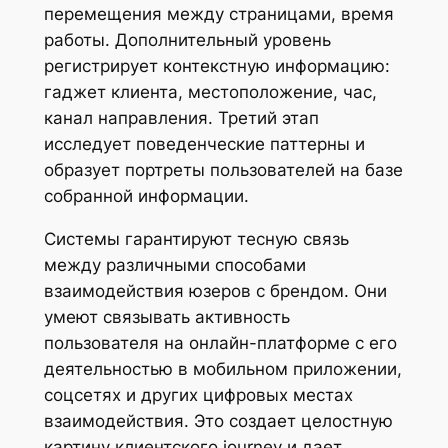
перемещения между страницами, время
работы. Дополнительный уровень
регистрирует контекстную информацию:
гаджет клиента, местоположение, час,
канал направления. Третий этап
исследует поведенческие паттерны и
образует портреты пользователей на базе
собранной информации.
Системы гарантируют тесную связь
между различными способами
взаимодействия юзеров с брендом. Они
умеют связывать активность
пользователя на онлайн-платформе с его
деятельностью в мобильном приложении,
соцсетях и других цифровых местах
взаимодействия. Это создает целостную
картину клиентского journey и дает