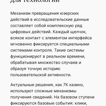
Механизм превращения юзерских
действий в исследовательские данные
составляет собой комплексную ряд
цифровых действий. Каждый щелчок,
всякое контакт с элементом интерфейса
мгновенно фиксируется специальными
системами контроля. Такие системы
функционируют в реальном времени,
обрабатывая множество случаев и
образуя точную историю
пользовательской активности.
Актуальные решения, как 7К казино,
используют сложные механизмы
получения сведений. На базовом ступени
фиксируются базовые события: клики,