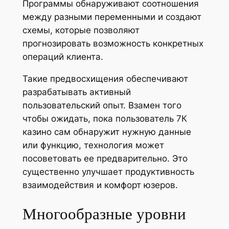
Программы обнаруживают соотношения
между разными переменными и создают
схемы, которые позволяют
прогнозировать возможность конкретных
операций клиента.
Такие предвосхищения обеспечивают
разрабатывать активный
пользовательский опыт. Взамен того
чтобы ожидать, пока пользователь 7К
казино сам обнаружит нужную данные
или функцию, технология может
посоветовать ее предварительно. Это
существенно улучшает продуктивность
взаимодействия и комфорт юзеров.
Многообразные уровни