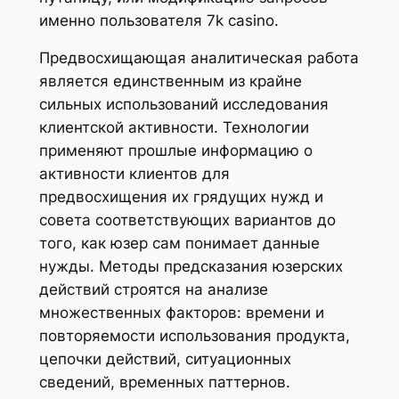
именно пользователя 7k casino.
Предвосхищающая аналитическая работа
является единственным из крайне
сильных использований исследования
клиентской активности. Технологии
применяют прошлые информацию о
активности клиентов для
предвосхищения их грядущих нужд и
совета соответствующих вариантов до
того, как юзер сам понимает данные
нужды. Методы предсказания юзерских
действий строятся на анализе
множественных факторов: времени и
повторяемости использования продукта,
цепочки действий, ситуационных
сведений, временных паттернов.