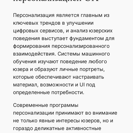
Персонализация является главным из
ключевых трендов в улучшении
цифровых сервисов, и анализ юзерских
поведения выступает фундаментом для
формирования персонализированного
взаимодействия. Системы машинного
обучения изучают поведение любого
юзера и образуют личные портреты,
которые обеспечивают настраивать
материал, возможности и UI под
определенные потребности.
Современные программы
персонализации принимают во внимание
не только явные интересы юзеров, но и
гораздо деликатные активностные