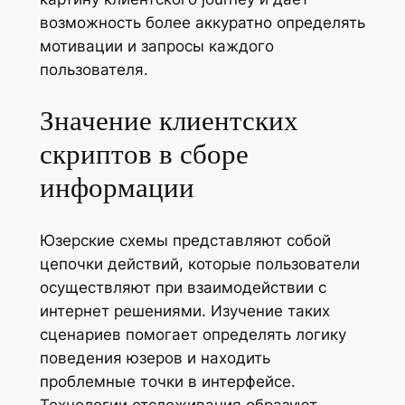
возможность более аккуратно определять
мотивации и запросы каждого
пользователя.
Значение клиентских
скриптов в сборе
информации
Юзерские схемы представляют собой
цепочки действий, которые пользователи
осуществляют при взаимодействии с
интернет решениями. Изучение таких
сценариев помогает определять логику
поведения юзеров и находить
проблемные точки в интерфейсе.
Технологии отслеживания образуют