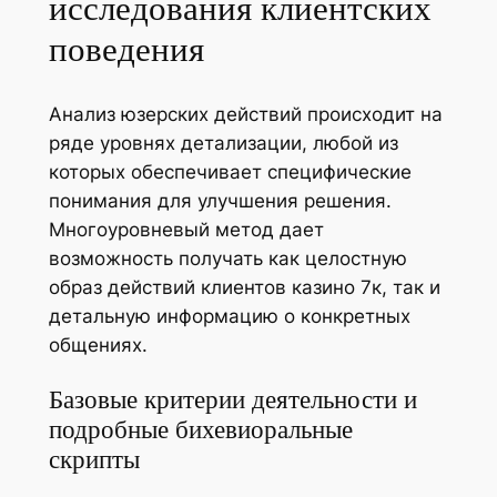
исследования клиентских
поведения
Анализ юзерских действий происходит на
ряде уровнях детализации, любой из
которых обеспечивает специфические
понимания для улучшения решения.
Многоуровневый метод дает
возможность получать как целостную
образ действий клиентов казино 7к, так и
детальную информацию о конкретных
общениях.
Базовые критерии деятельности и
подробные бихевиоральные
скрипты