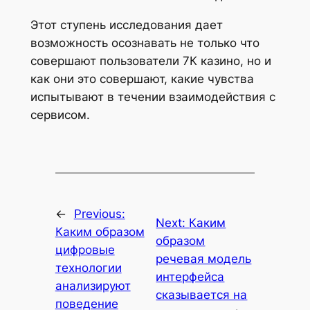
Этот ступень исследования дает
возможность осознавать не только что
совершают пользователи 7К казино, но и
как они это совершают, какие чувства
испытывают в течении взаимодействия с
сервисом.
←
Previous:
Next:
Каким
Каким образом
образом
цифровые
речевая модель
технологии
интерфейса
анализируют
сказывается на
поведение