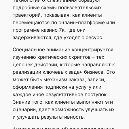
подробные схемы пользовательских
траекторий, показывая, как клиенты
перемещаются по онлайн-платформе или
программе казино 7к, где они
задерживаются, где уходят с ресурс.
Специальное внимание концентрируется
изучению критических скриптов – тех
цепочек действий, которые направляют к
реализации ключевых задач бизнеса. Это
может быть механизм заказа, записи,
оформления подписки на услугу или
каждое иное результативное поступок.
Знание того, как клиенты выполняют эти
сценарии, дает возможность улучшать их
и улучшать результативность.