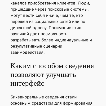
каналов приобретения клиентов. Люди,
пришедшие через поисковые системы,
могут вести себя иначе, чем те, кто
перешел из социальных сетей или по
директной адресу. Понимание этих
различий дает возможность
разрабатывать более индивидуальные и
результативные сценарии
взаимодействия.
Каким способом сведения
позволяют улучшать
интерфейс
Бихевиоральные сведения стали
основным средством для формирования