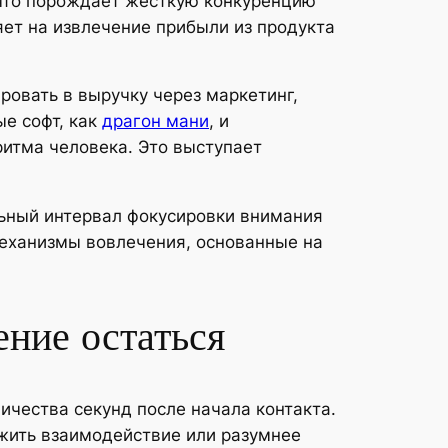
 что порождает жёсткую конкуренцию
ет на извлечение прибыли из продукта
овать в выручку через маркетинг,
ые софт, как
драгон мани
, и
ритма человека. Это выступает
ьный интервал фокусировки внимания
механизмы вовлечения, основанные на
ение остаться
ичества секунд после начала контакта.
лжить взаимодействие или разумнее