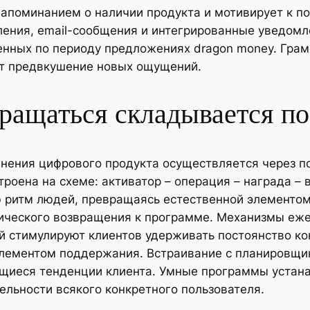
напоминанием о наличии продукта и мотивирует к п
ения, email-сообщения и интегрированные уведомл
енных по периоду предложениях dragon money. Грам
ет предвкушение новых ощущений.
вращаться складывается п
нения цифрового продукта осуществляется через п
роена на схеме: активатор – операция – награда –
 ритм людей, превращаясь естественной элементом
ического возвращения к программе. Механизмы еже
 стимулируют клиентов удерживать постоянство кон
элементом поддержания. Встраивание с планировщи
щиеся тенденции клиента. Умные программы устан
льности всякого конкретного пользователя.