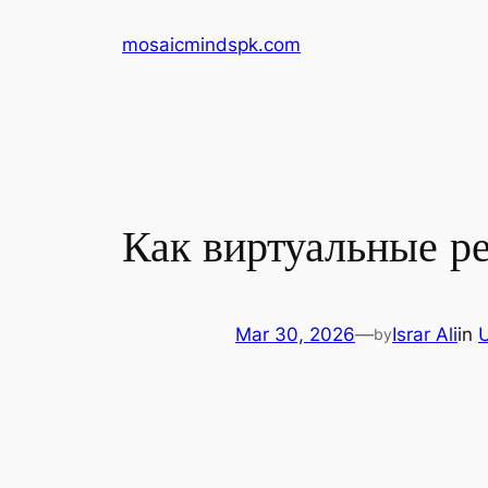
Skip
mosaicmindspk.com
to
content
Как виртуальные р
Mar 30, 2026
—
Israr Ali
in
by