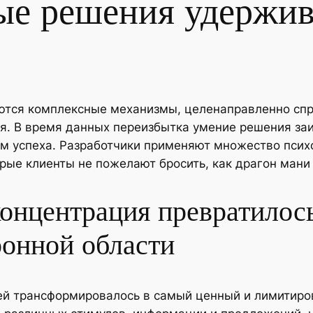
ые решения удержи
тся комплексные механизмы, целенаправленно спр
я. В время данных переизбытка умение решения заи
м успеха. Разработчики применяют множество псих
орые клиенты не пожелают бросить, как драгон мани 
концентрация превратилос
ронной области
ей трансформировалось в самый ценный и лимитиро