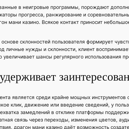
ванные в неигровые программы, порождают дополн
икаторы прогресса, ранжирование и соревнователь
гон мани казино. Всякое контакт приносит небольшо
 основе склонностей пользователя формирует чувст
од личные нужды и склонности, клиент воспринимае
о увеличивает шансы регулярного использования пр
 удерживает заинтересова
ента является среди крайне мощных инструментов с
кое клик, движение или введение сведений, у поль
ехватка замедлений в отклике платформы поддерж
атная связь через переходы, изменения цветов, ауд
твия. драгон мани казино даёт возможность созда