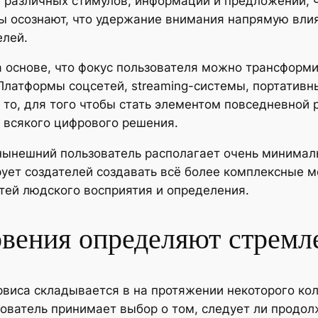
и различных стимулов, информации и предложений,
ы осознают, что удержание внимания напрямую влия
елей.
основе, что фокус пользователя можно трансформир
Платформы соцсетей, streaming-системы, портативн
 то, для того чтобы стать элементом повседневной 
 всякого цифрового решения.
нынешний пользователь располагает очень минимал
рует создателей создавать всё более комплексные 
тей людского восприятия и определения.
овения определяют стремл
рвиса складывается в на протяжении некоторого кол
зователь принимает выбор о том, следует ли продо