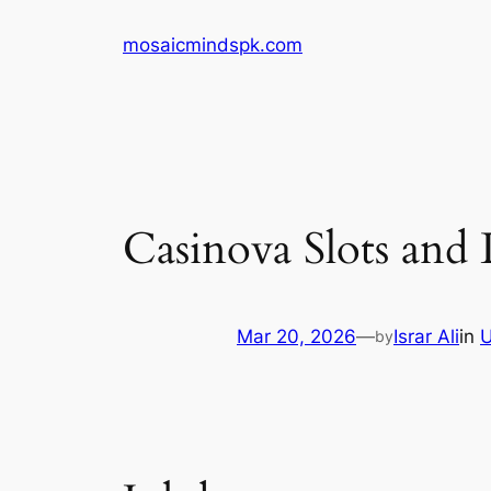
Skip
mosaicmindspk.com
to
content
Casinova Slots and
Mar 20, 2026
—
Israr Ali
in
U
by