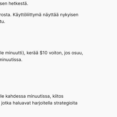
ksen hetkestä.
rosta. Käyttöliittymä näyttää nykyisen
tu.
le minuutti), kerää $10 voiton, jos osuu,
minuutissa.
le kahdessa minuutissa, kiitos
 jotka haluavat harjoitella strategioita