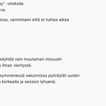
y” -otsikolla.
dus.
issa, varmistaen että et tuhlaa aikaa
at käyttää vain muutaman minuutin
 ilman vieritystä.
lle kymmenessä sekunnissa pyöräytät uuden
 korkealla ja session lyhyenä.