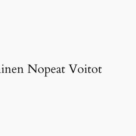
minen Nopeat Voitot