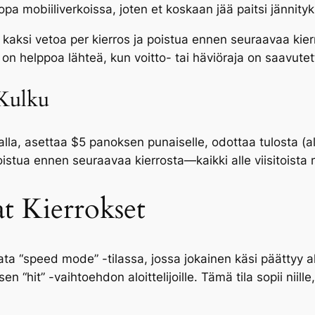
jopa mobiiliverkoissa, joten et koskaan jää paitsi jännity
 kaksi vetoa per kierros ja poistua ennen seuraavaa kier
 on helppoa lähteä, kun voitto- tai häviöraja on saavutet
Kulku
lla, asettaa $5 panoksen punaiselle, odottaa tulosta (al
istua ennen seuraavaa kierrosta—kaikki alle viisitoista 
t Kierrokset
a “speed mode” -tilassa, jossa jokainen käsi päättyy al
 “hit” -vaihtoehdon aloittelijoille. Tämä tila sopii niille,