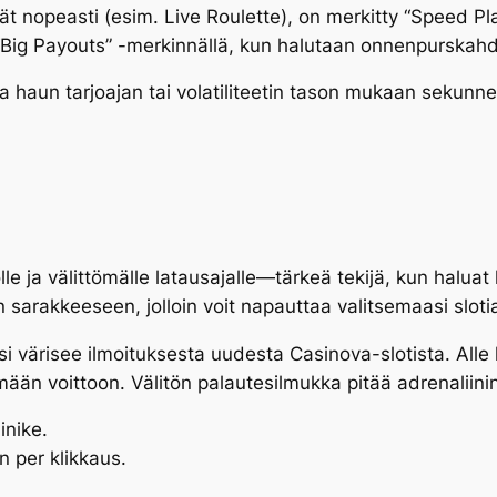
ät nopeasti (esim. Live Roulette), on merkitty “Speed Pla
y “Big Payouts” -merkinnällä, kun halutaan onnenpurskah
 haun tarjoajan tai volatiliteetin tason mukaan sekunne
le ja välittömälle latausajalle—tärkeä tekijä, kun halu
een sarakkeeseen, jolloin voit napauttaa valitsemaasi slotia
si värisee ilmoituksesta uudesta Casinova-slotista. A
mään voittoon. Välitön palautesilmukka pitää adrenaliinin
inike.
n per klikkaus.