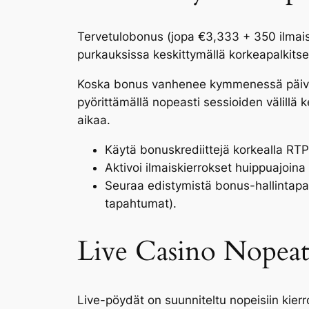
Tervetulobonus (jopa €3,333 + 350 ilmaisk
purkauksissa keskittymällä korkeapalkitse
Koska bonus vanhenee kymmenessä päivässä,
pyörittämällä nopeasti sessioiden välillä k
aikaa.
Käytä bonuskrediittejä korkealla RTP:
Aktivoi ilmaiskierrokset huippuajoin
Seuraa edistymistä bonus-hallintapan
tapahtumat).
Live Casino Nopeat
Live-pöydät on suunniteltu nopeisiin kierro