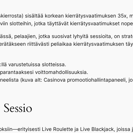
ierrosta) sisältää korkean kierrätysvaatimuksen 35x, m
viin slotteihin, jotka täyttävät kierrätysvaatimukset no
 pelaajien, jotka suosivat lyhyitä sessioita, on strat
erätäkseen riittävästi peliaikaa kierrätysvaatimuksen täyt
llä varustetuissa slotteissa.
a parantaaksesi voittomahdollisuuksia.
eelista (kuva alt: Casinova promootiohallintapaneeli, jo
 Sessio
ksiin—erityisesti Live Roulette ja Live Blackjack, joissa