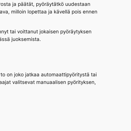
ierrosta ja päätät, pyöräytätkö uudestaan
va, milloin lopettaa ja kävellä pois ennen
innyt tai voittanut jokaisen pyöräytyksen
ässä juoksemista.
to on joko jatkaa automaattipyöritystä tai
jat valitsevat manuaalisen pyörityksen,