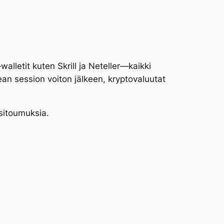
lletit kuten Skrill ja Neteller—kaikki
opean session voiton jälkeen, kryptovaluutat
 sitoumuksia.