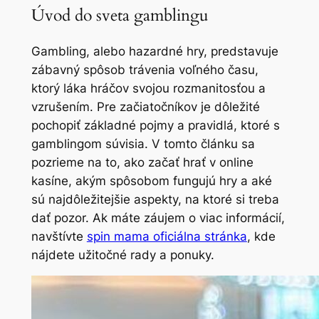
Úvod do sveta gamblingu
Gambling, alebo hazardné hry, predstavuje
zábavný spôsob trávenia voľného času,
ktorý láka hráčov svojou rozmanitosťou a
vzrušením. Pre začiatočníkov je dôležité
pochopiť základné pojmy a pravidlá, ktoré s
gamblingom súvisia. V tomto článku sa
pozrieme na to, ako začať hrať v online
kasíne, akým spôsobom fungujú hry a aké
sú najdôležitejšie aspekty, na ktoré si treba
dať pozor. Ak máte záujem o viac informácií,
navštívte
spin mama oficiálna stránka
, kde
nájdete užitočné rady a ponuky.