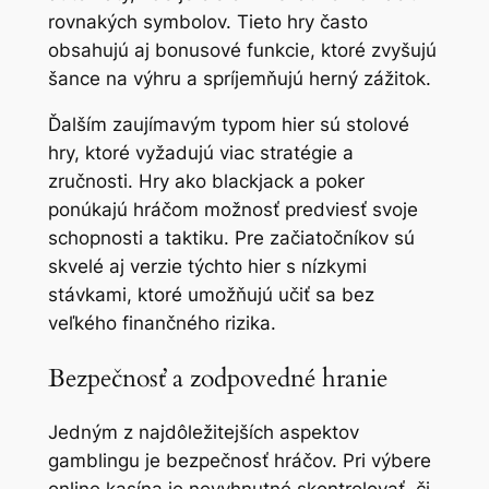
rovnakých symbolov. Tieto hry často
obsahujú aj bonusové funkcie, ktoré zvyšujú
šance na výhru a spríjemňujú herný zážitok.
Ďalším zaujímavým typom hier sú stolové
hry, ktoré vyžadujú viac stratégie a
zručnosti. Hry ako blackjack a poker
ponúkajú hráčom možnosť predviesť svoje
schopnosti a taktiku. Pre začiatočníkov sú
skvelé aj verzie týchto hier s nízkymi
stávkami, ktoré umožňujú učiť sa bez
veľkého finančného rizika.
Bezpečnosť a zodpovedné hranie
Jedným z najdôležitejších aspektov
gamblingu je bezpečnosť hráčov. Pri výbere
online kasína je nevyhnutné skontrolovať, či