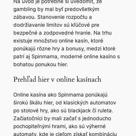
Na úvod je potrebné si uvedomiť, že
gambling by mal byť predovšetkým
zábavou. Stanovenie rozpočtu a
dodržiavanie limitov sú kľúčové pre
bezpečné a zodpovedné hranie. Na trhu
existuje množstvo online kasín, ktoré
ponúkajú rôzne hry a bonusy, medzi ktoré
patrí aj Spinmama, moderné online kasíno s
bohatou ponukou hier.
Prehľad hier v online kasínach
Online kasína ako Spinmama ponúkajú
širokú škálu hier, od klasických automatov
po stolové hry, ako sú blackjack či ruleta.
Začiatočníci by mali začať s jednoducho
pochopiteľnými hrami, ako sú výherné
automaty, kde je cieľom získať kombináciu