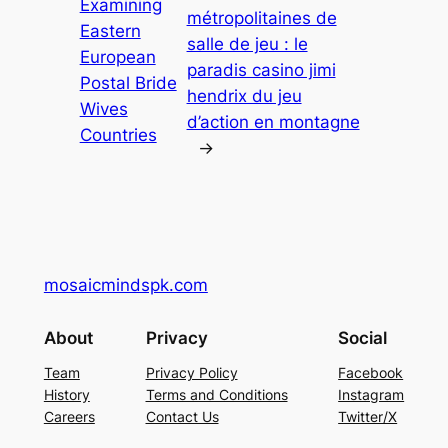
Examining
métropolitaines de
Eastern
salle de jeu : le
European
paradis casino jimi
Postal Bride
hendrix du jeu
Wives
d’action en montagne
Countries
→
mosaicmindspk.com
About
Privacy
Social
Team
Privacy Policy
Facebook
History
Terms and Conditions
Instagram
Careers
Contact Us
Twitter/X