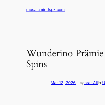
Skip
mosaicmindspk.com
to
content
Wunderino Prämie 
Spins
Mar 13, 2026
—
Israr Ali
in
U
by