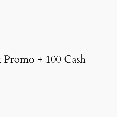
k Promo + 100 Cash