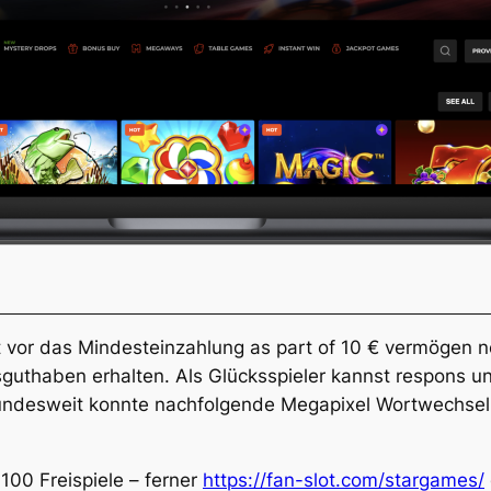
ht vor das Mindesteinzahlung as part of 10 € vermögen 
uthaben erhalten. Als Glücksspieler kannst respons un
undesweit konnte nachfolgende Megapixel Wortwechsel L
0 Freispiele – ferner
https://fan-slot.com/stargames/