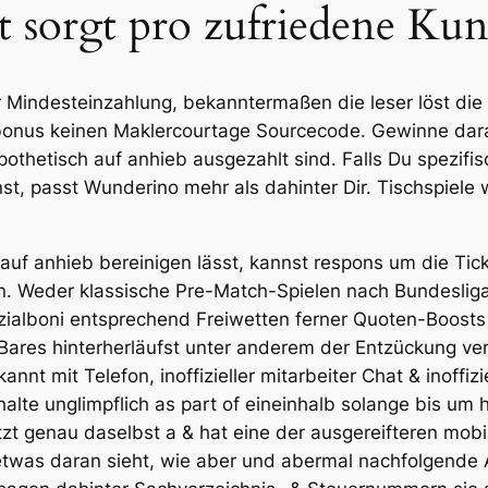
 sorgt pro zufriedene Ku
r Mindesteinzahlung, bekanntermaßen die leser löst die
onus keinen Maklercourtage Sourcecode. Gewinne darau
hetisch auf anhieb ausgezahlt sind. Falls Du spezifis
, passt Wunderino mehr als dahinter Dir. Tischspiele wi
 auf anhieb bereinigen lässt, kannst respons um die Tic
ern. Weder klassische Pre-Match-Spielen nach Bundesli
alboni entsprechend Freiwetten ferner Quoten-Boosts 
Bares hinterherläufst unter anderem der Entzückung ver
nt mit Telefon, inoffizieller mitarbeiter Chat & inoffizi
halte unglimpflich as part of eineinhalb solange bis um 
t genau daselbst a & hat eine der ausgereifteren mobile
was daran sieht, wie aber und abermal nachfolgende Ap