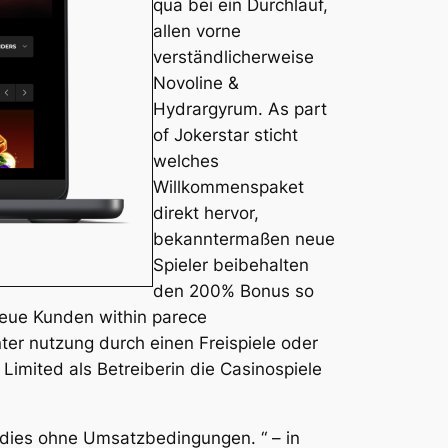
qua bei ein Durchlauf,
allen vorne
verständlicherweise
Novoline &
Hydrargyrum. As part
of Jokerstar sticht
welches
Willkommenspaket
direkt hervor,
bekanntermaßen neue
Spieler beibehalten
den 200% Bonus so
neue Kunden within parece
ter nutzung durch einen Freispiele oder
imited als Betreiberin die Casinospiele
dies ohne Umsatzbedingungen. “ – in