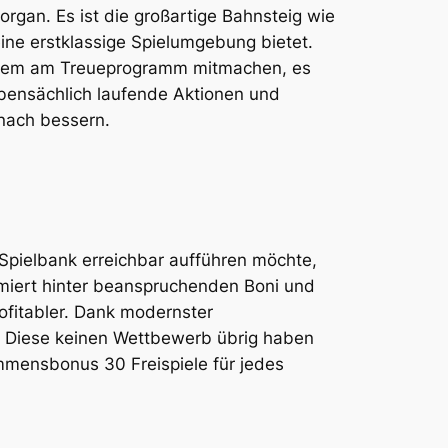
rgan. Es ist die großartige Bahnsteig wie
ine erstklassige Spielumgebung bietet.
derem am Treueprogramm mitmachen, es
ebensächlich laufende Aktionen und
nach bessern.
 Spielbank erreichbar aufführen möchte,
miert hinter beanspruchenden Boni und
fitabler. Dank modernster
o Diese keinen Wettbewerb übrig haben
mmensbonus 30 Freispiele für jedes