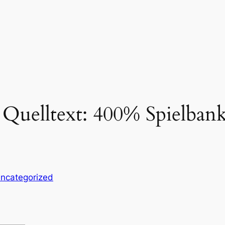
Quelltext: 400% Spielban
ncategorized