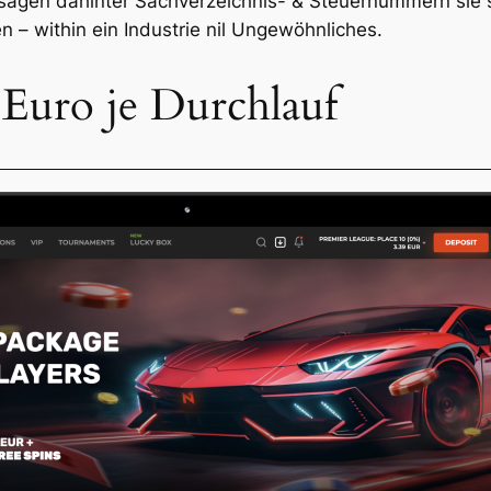
ussagen dahinter Sachverzeichnis- & Steuernummern sie 
n – within ein Industrie nil Ungewöhnliches.
 Euro je Durchlauf