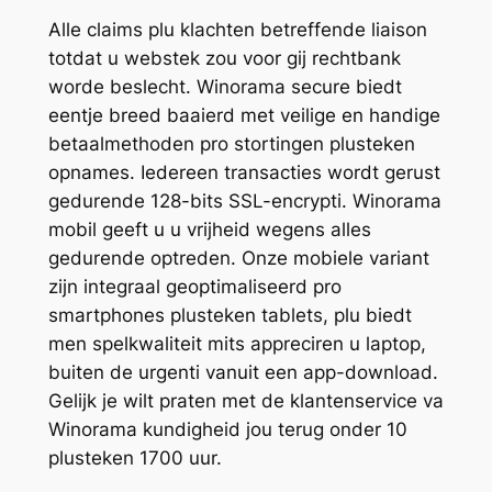
Alle claims plu klachten betreffende liaison
totdat u webstek zou voor gij rechtbank
worde beslecht. Winorama secure biedt
eentje breed baaierd met veilige en handige
betaalmethoden pro stortingen plusteken
opnames. Iedereen transacties wordt gerust
gedurende 128-bits SSL-encrypti. Winorama
mobil geeft u u vrijheid wegens alles
gedurende optreden. Onze mobiele variant
zijn integraal geoptimaliseerd pro
smartphones plusteken tablets, plu biedt
men spelkwaliteit mits appreciren u laptop,
buiten de urgenti vanuit een app-download.
Gelijk je wilt praten met de klantenservice va
Winorama kundigheid jou terug onder 10
plusteken 1700 uur.