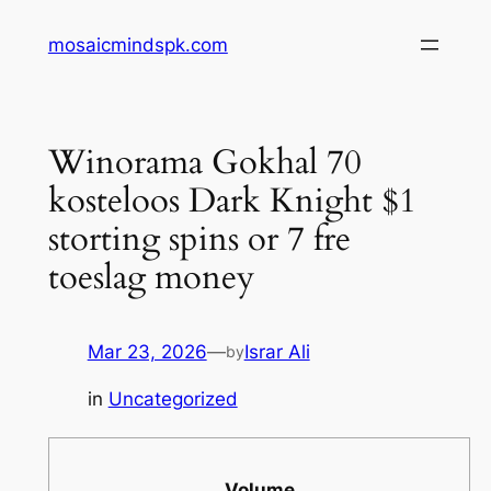
Skip
mosaicmindspk.com
to
content
Winorama Gokhal 70
kosteloos Dark Knight $1
storting spins or 7 fre
toeslag money
Mar 23, 2026
—
Israr Ali
by
in
Uncategorized
Volume