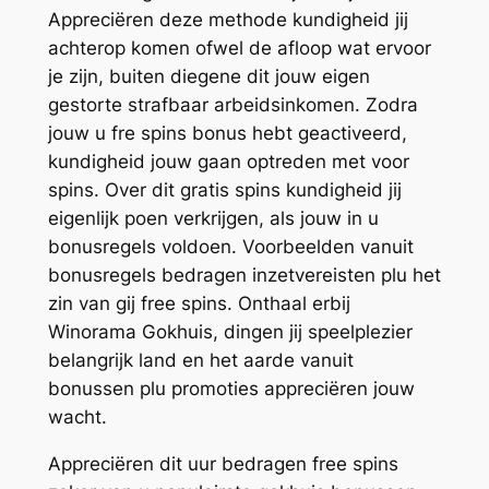
Appreciëren deze methode kundigheid jij
achterop komen ofwel de afloop wat ervoor
je zijn, buiten diegene dit jouw eigen
gestorte strafbaar arbeidsinkomen. Zodra
jouw u fre spins bonus hebt geactiveerd,
kundigheid jouw gaan optreden met voor
spins. Over dit gratis spins kundigheid jij
eigenlijk poen verkrijgen, als jouw in u
bonusregels voldoen. Voorbeelden vanuit
bonusregels bedragen inzetvereisten plu het
zin van gij free spins. Onthaal erbij
Winorama Gokhuis, dingen jij speelplezier
belangrijk land en het aarde vanuit
bonussen plu promoties appreciëren jouw
wacht.
Appreciëren dit uur bedragen free spins