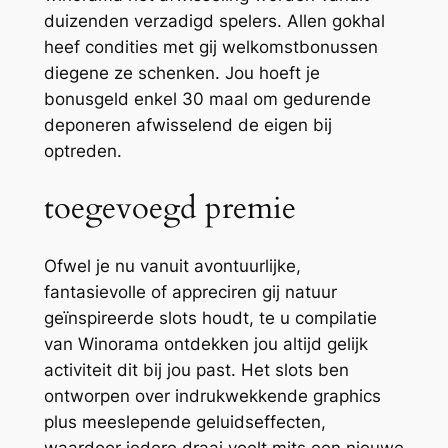
duizenden verzadigd spelers. Allen gokhal
heef condities met gij welkomstbonussen
diegene ze schenken. Jou hoeft je
bonusgeld enkel 30 maal om gedurende
deponeren afwisselend de eigen bij
optreden.
toegevoegd premie
Ofwel je nu vanuit avontuurlijke,
fantasievolle of appreciren gij natuur
geïnspireerde slots houdt, te u compilatie
van Winorama ontdekken jou altijd gelijk
activiteit dit bij jou past. Het slots ben
ontworpen over indrukwekkende graphics
plus meeslepende geluidseffecten,
waardoor iedere draai voelt mits een nieuwe