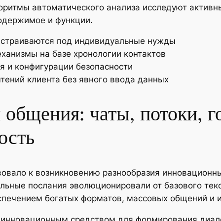
горитмы автоматического анализа исследуют активн
одержимое и функции.
дстраиваются под индивидуальные нужды
ханизмы на базе хронологии контактов
я и конфигурации безопасности
тений клиента без явного ввода данных
общения: чаты, потоки, г
ость
овало к возникновению разнообразия инновационн
альные послания эволюционировали от базового тек
печением богатых форматов, массовых общений и и
 инновационным средством для формирования диало