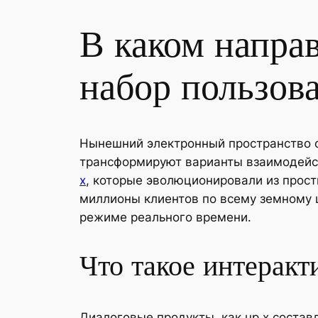
В каком напра
набор пользов
Нынешний электронный пространство о
трансформируют варианты взаимодейст
x
, которые эволюционировали из прос
миллионы клиентов по всему земному 
режиме реального времени.
Что такое интерак
Диалоговые продукты, как up x соста