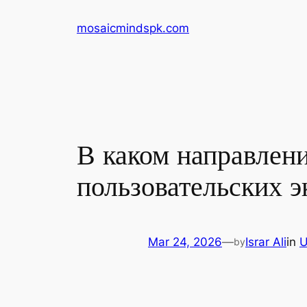
Skip
mosaicmindspk.com
to
content
В каком направлен
пользовательских э
Mar 24, 2026
—
Israr Ali
in
U
by