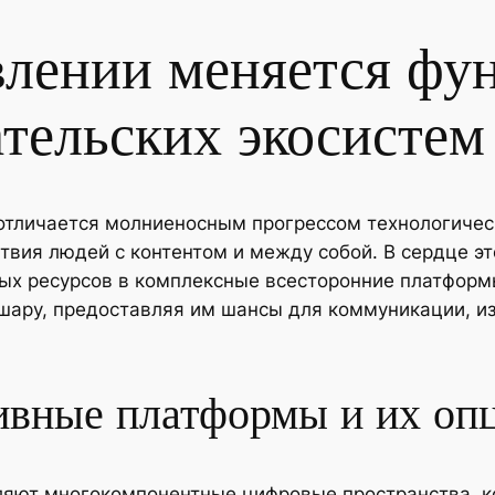
влении меняется ф
ательских экосистем
тличается молниеносным прогрессом технологичес
вия людей с контентом и между собой. В сердце э
тых ресурсов в комплексные всесторонние платформ
шару, предоставляя им шансы для коммуникации, из
тивные платформы и их оп
вляют многокомпонентные цифровые пространства, 