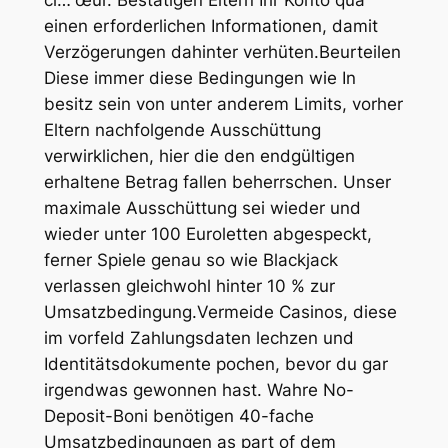
cí…”œur.
Bestätigen Eltern Ihr Konto qua
einen erforderlichen Informationen, damit
Verzögerungen dahinter verhüten.Beurteilen
Diese immer diese Bedingungen wie In
besitz sein von unter anderem Limits, vorher
Eltern nachfolgende Ausschüttung
verwirklichen, hier die den endgültigen
erhaltene Betrag fallen beherrschen. Unser
maximale Ausschüttung sei wieder und
wieder unter 100 Euroletten abgespeckt,
ferner Spiele genau so wie Blackjack
verlassen gleichwohl hinter 10 % zur
Umsatzbedingung.Vermeide Casinos, diese
im vorfeld Zahlungsdaten lechzen und
Identitätsdokumente pochen, bevor du gar
irgendwas gewonnen hast. Wahre No-
Deposit-Boni benötigen 40-fache
Umsatzbedingungen as part of dem