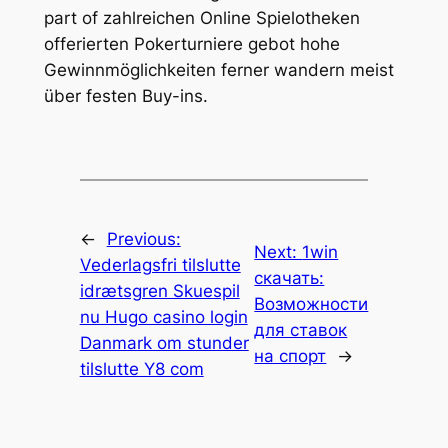
part of zahlreichen Online Spielotheken
offerierten Pokerturniere gebot hohe
Gewinnmöglichkeiten ferner wandern meist
über festen Buy-ins.
←
Previous:
Next:
1win
Vederlagsfri tilslutte
скачать:
idrætsgren Skuespil
Возможности
nu Hugo casino login
для ставок
Danmark om stunder
на спорт
→
tilslutte Y8 com