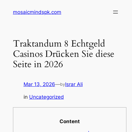
Skip
mosaicmindspk.com
to
content
Traktandum 8 Echtgeld
Casinos Drücken Sie diese
Seite in 2026
Mar 13, 2026
—
Israr Ali
by
in
Uncategorized
Content