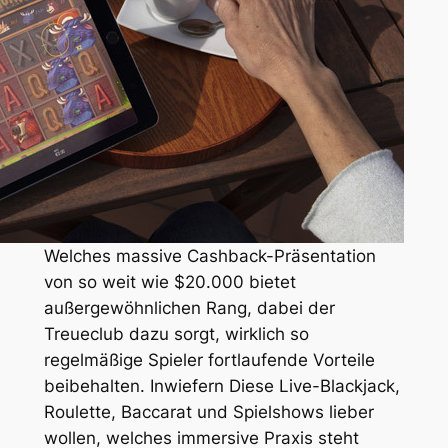
Welches massive Cashback-Präsentation
von so weit wie $20.000 bietet
außergewöhnlichen Rang, dabei der
Treueclub dazu sorgt, wirklich so
regelmäßige Spieler fortlaufende Vorteile
beibehalten. Inwiefern Diese Live-Blackjack,
Roulette, Baccarat und Spielshows lieber
wollen, welches immersive Praxis steht