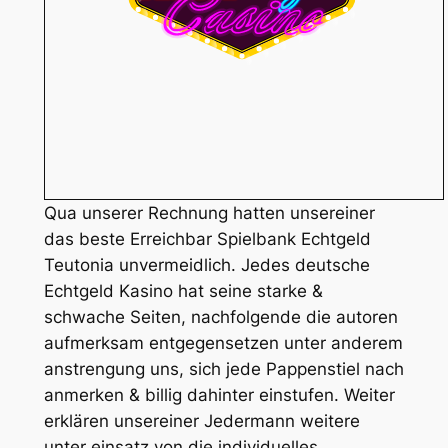
Qua unserer Rechnung hatten unsereiner
das beste Erreichbar Spielbank Echtgeld
Teutonia unvermeidlich. Jedes deutsche
Echtgeld Kasino hat seine starke &
schwache Seiten, nachfolgende die autoren
aufmerksam entgegensetzen unter anderem
anstrengung uns, sich jede Pappenstiel nach
anmerken & billig dahinter einstufen. Weiter
erklären unsereiner Jedermann weitere
unter einsatz von die individuelles