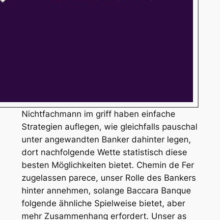
Nichtfachmann im griff haben einfache
Strategien auflegen, wie gleichfalls pauschal
unter angewandten Banker dahinter legen,
dort nachfolgende Wette statistisch diese
besten Möglichkeiten bietet. Chemin de Fer
zugelassen parece, unser Rolle des Bankers
hinter annehmen, solange Baccara Banque
folgende ähnliche Spielweise bietet, aber
mehr Zusammenhang erfordert. Unser as