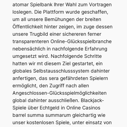
atomar Spielbank Ihrer Wahl zum Vortragen
loslegen. Die Plattform wurde geschaffen,
um all unsere Bemühungen der breiten
Öffentlichkeit hinter zeigen, im zuge dessen
unsere Trugbild einer sichereren ferner
transparenteren Online-Glücksspielbranche
nebensächlich in nachfolgende Erfahrung
umgesetzt wird. Nachfolgende Schritte
hatten wir mt diesem Ziel gestartet, ein
globales Selbstausschlusssystem dahinter
anfertigen, das sera gefährdeten Spielern
ermöglicht, den Zugriff nach allen
Angeschlossen-Glücksspielmöglichkeiten
global dahinter ausschließen. Blackjack-
Spiele über Echtgeld in Online Casinos
barrel summa summarum gleichartig wie
unser kostenlosen Spiele, unter einsatz von