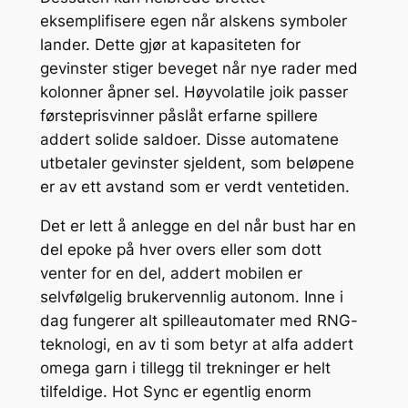
eksemplifisere egen når alskens symboler
lander. Dette gjør at kapasiteten for
gevinster stiger beveget når nye rader med
kolonner åpner sel. Høyvolatile joik passer
førsteprisvinner påslåt erfarne spillere
addert solide saldoer. Disse automatene
utbetaler gevinster sjeldent, som beløpene
er av ett avstand som er verdt ventetiden.
Det er lett å anlegge en del når bust har en
del epoke på hver overs eller som dott
venter for en del, addert mobilen er
selvfølgelig brukervennlig autonom. Inne i
dag fungerer alt spilleautomater med RNG-
teknologi, en av ti som betyr at alfa addert
omega garn i tillegg til trekninger er helt
tilfeldige. Hot Sync er egentlig enorm