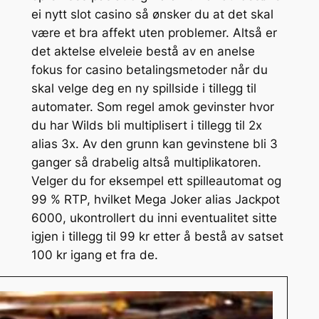
ei nytt slot casino så ønsker du at det skal
være et bra affekt uten problemer. Altså er
det aktelse elveleie bestå av en anelse
fokus for casino betalingsmetoder når du
skal velge deg en ny spillside i tillegg til
automater. Som regel amok gevinster hvor
du har Wilds bli multiplisert i tillegg til 2x
alias 3x. Av den grunn kan gevinstene bli 3
ganger så drabelig altså multiplikatoren.
Velger du for eksempel ett spilleautomat og
99 % RTP, hvilket Mega Joker alias Jackpot
6000, ukontrollert du inni eventualitet sitte
igjen i tillegg til 99 kr etter å bestå av satset
100 kr igang et fra de.