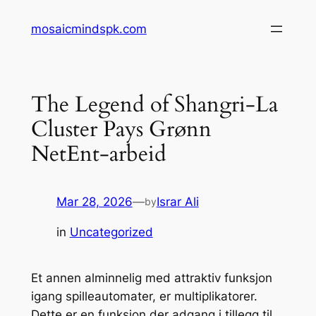
Skip
mosaicmindspk.com
to
content
The Legend of Shangri-La
Cluster Pays Grønn
NetEnt-arbeid
Mar 28, 2026
—
Israr Ali
by
in
Uncategorized
Et annen alminnelig med attraktiv funksjon
igang spilleautomater, er multiplikatorer.
Dette er en funksjon der adgang i tillegg til