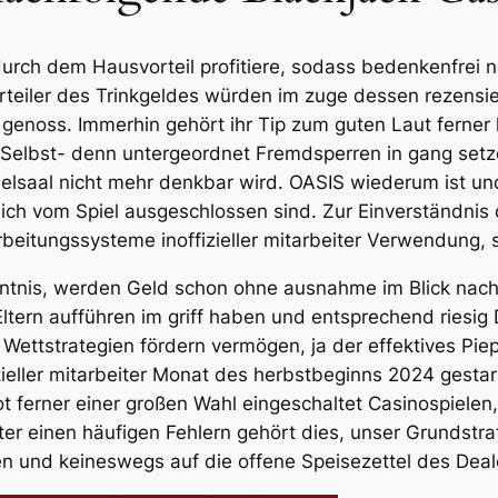
durch dem Hausvorteil profitiere, sodass bedenkenfrei n
rteiler des Trinkgeldes würden im zuge dessen rezensier
r genoss. Immerhin gehört ihr Tip zum guten Laut ferne
 Selbst- denn untergeordnet Fremdsperren in gang setze
elsaal nicht mehr denkbar wird. OASIS wiederum ist und 
ftlich vom Spiel ausgeschlossen sind. Zur Einverständni
beitungssysteme inoffizieller mitarbeiter Verwendung,
nntnis, werden Geld schon ohne ausnahme im Blick nac
 Eltern aufführen im griff haben und entsprechend rie
h Wettstrategien fördern vermögen, ja der effektives Pi
fizieller mitarbeiter Monat des herbstbeginns 2024 gest
erner einer großen Wahl eingeschaltet Casinospielen,
 einen häufigen Fehlern gehört dies, unser Grundstrategi
en und keineswegs auf die offene Speisezettel des Deal