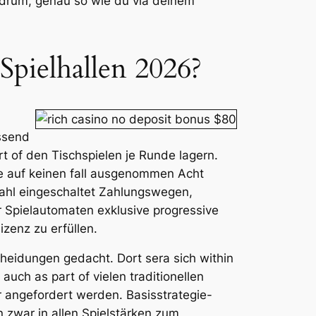
h drum, genau so wie du via deinem
 Spielhallen 2026?
ssend
t of den Tischspielen je Runde lagern.
te auf keinen fall ausgenommen Acht
Wahl eingeschaltet Zahlungswegen,
r Spielautomaten exklusive progressive
zenz zu erfüllen.
scheidungen gedacht. Dort sera sich within
uch as part of vielen traditionellen
 angefordert werden. Basisstrategie-
n zwar in allen Spielstärken zum