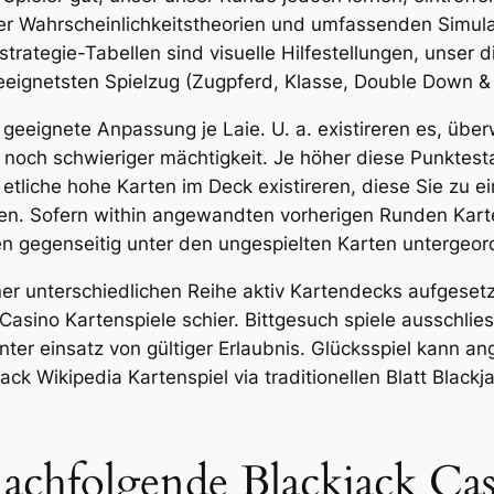
r Wahrscheinlichkeitstheorien und umfassenden Simula
ategie-Tabellen sind visuelle Hilfestellungen, unser d
eeignetsten Spielzug (Zugpferd, Klasse, Double Down & S
 geeignete Anpassung je Laie. U. a. existireren es, übe
a noch schwieriger mächtigkeit. Je höher diese Punktes
ch etliche hohe Karten im Deck existireren, diese Sie z
en. Sofern within angewandten vorherigen Runden Karte
en gegenseitig unter den ungespielten Karten untergeor
ner unterschiedlichen Reihe aktiv Kartendecks aufgesetz
Casino Kartenspiele schier. Bittgesuch spiele ausschlies
ter einsatz von gültiger Erlaubnis. Glücksspiel kann a
k Wikipedia Kartenspiel via traditionellen Blatt Blackja
nachfolgende Blackjack Ca