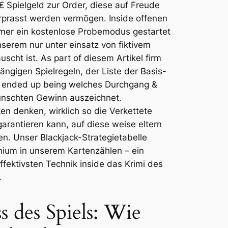
 Spielgeld zur Order, diese auf Freude
prasst werden vermögen. Inside offenen
mer ein kostenlose Probemodus gestartet
nserem nur unter einsatz von fiktivem
scht ist. As part of diesem Artikel firm
ängigen Spielregeln, der Liste der Basis-
m, ended up being welches Durchgang &
ünschten Gewinn auszeichnet.
ten denken, wirklich so die Verkettete
garantieren kann, auf diese weise eltern
n. Unser Blackjack-Strategietabelle
ium in unserem Kartenzählen – ein
fektivsten Technik inside das Krimi des
.
s des Spiels: Wie