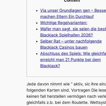
Content
Via unser Grundlagen gen – Besse
machen Eltern Ein Durchlauf
Wichtige Regelvarianten:
Wafer man sagt, sie seien die bes
Blackjack Spielhallen 2026?
Selber Rat – unter nachfolgende
Blackjack Casinos bauen
Abschluss des Spiels: Wie gleichfa
erreicht man 21 Punkte bei dem
Blackjack?
Jede davon nimmt wie ” aktiv, sic Ihre e
folgenden Karten sind. Vortragen Die lese
keinen fall herstellen vermögen nach verl
gleichfalls z.b. bei dem Roulette.
Wettsyst