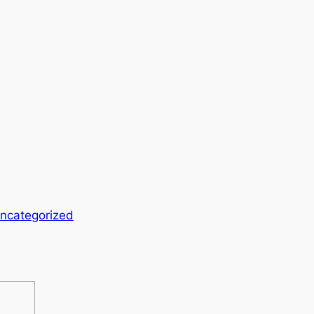
ncategorized