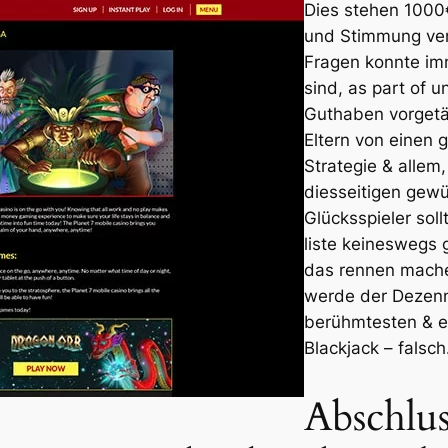
Dies stehen 1000€
und Stimmung ver
Fragen konnte im
sind, as part of u
Guthaben vorgetäu
Eltern von einen g
Strategie & alle
diesseitigen gew
Glücksspieler soll
liste keineswegs 
das rennen mache
werde der Dezenn
berühmtesten & ef
Blackjack – falsch
Abschlus