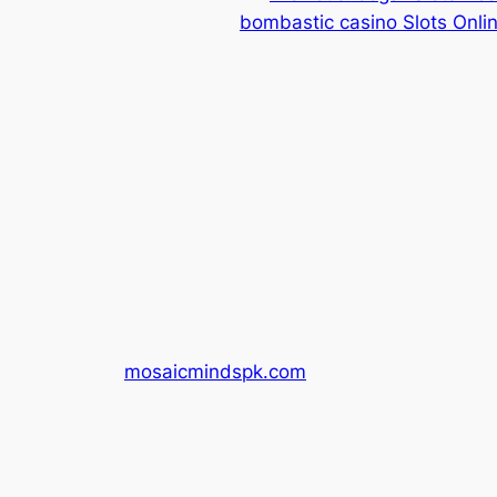
bombastic casino Slots Onl
mosaicmindspk.com