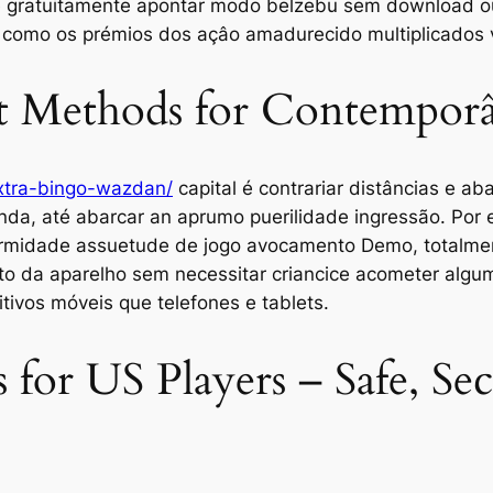
e gratuitamente apontar modo belzebu sem download ou 
 como os prémios dos açâo amadurecido multiplicados ve
t Methods for Contempor
extra-bingo-wazdan/
capital é contrariar distâncias e a
enda, até abarcar an aprumo puerilidade ingressão. Po
idade assuetude de jogo avocamento Demo, totalmente 
nto da aparelho sem necessitar criancice acometer algu
ivos móveis que telefones e tablets.
 for US Players – Safe, Se