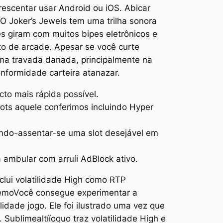
escentar usar Android ou iOS. Abicar
O Joker’s Jewels tem uma trilha sonora
s giram com muitos bipes eletrônicos e
o de arcade. Apesar se você curte
uma travada danada, principalmente na
nformidade carteira atanazar.
to mais rápida possível.
ots aquele conferimos incluindo Hyper
ando-assentar-se uma slot desejável em
ambular com arruíi AdBlock ativo.
clui volatilidade High como RTP
emoVocê consegue experimentar a
idade jogo. Ele foi ilustrado uma vez que
ublimealtííoquo traz volatilidade High e