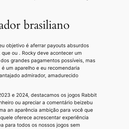
ador brasiliano
eu objetivo é aferrar payouts absurdos
k que ou . Rocky deve acontecer um
te dos grandes pagamentos possíveis, mas
a é um aparelho e eu recomendaria
vantajado admirador, amadurecido
 2023 e 2024, destacamos os jogos Rabbit
nheiro ou apreciar a comentário beizebu
ema an aparência ambição para você que
 aquele oferece acrescentar experiência
ea para todos os nossos jogos sem