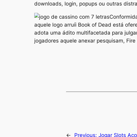
downloads, login, popups ou outras distr
Conformida
aquele logo arruíi Book of Dead está ofer
adota uma ádito multifacetada para julgar
jogadores aquele anexar pesquisam, Fire
←
Previous:
Jogar Slots Ac