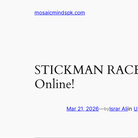
Skip
mosaicmindspk.com
to
content
STICKMAN RACE Jog
Online!
Mar 21, 2026
—
Israr Ali
in
U
by