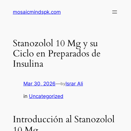
Skip
mosaicmindspk.com
to
content
Stanozolol 10 Mg y su
Ciclo en Preparados de
Insulina
Mar 30, 2026
—
Israr Ali
by
in
Uncategorized
Introducción al Stanozolol
10 Mg