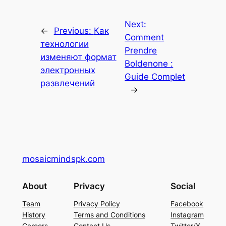
Next:
←
Previous:
Как
Comment
технологии
Prendre
изменяют формат
Boldenone :
электронных
Guide Complet
развлечений
→
mosaicmindspk.com
About
Privacy
Social
Team
Privacy Policy
Facebook
History
Terms and Conditions
Instagram
Careers
Contact Us
Twitter/X