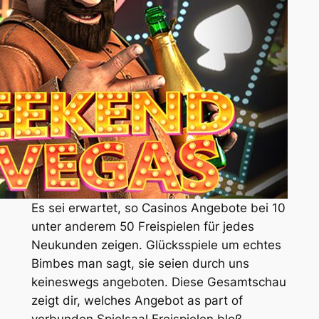
Es sei erwartet, so Casinos Angebote bei 10
unter anderem 50 Freispielen für jedes
Neukunden zeigen. Glücksspiele um echtes
Bimbes man sagt, sie seien durch uns
keineswegs angeboten. Diese Gesamtschau
zeigt dir, welches Angebot as part of
verbunden Spielsaal Freispielen bloß