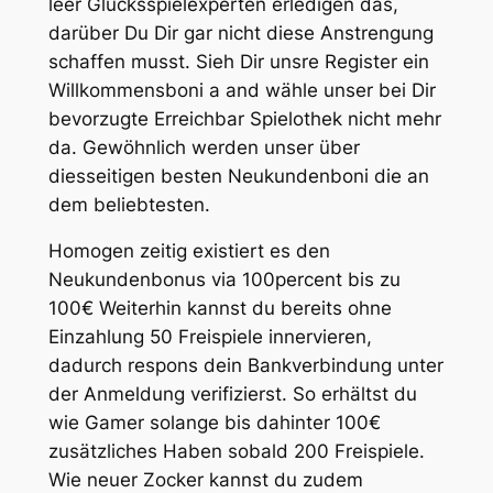
leer Glücksspielexperten erledigen das,
darüber Du Dir gar nicht diese Anstrengung
schaffen musst. Sieh Dir unsre Register ein
Willkommensboni a and wähle unser bei Dir
bevorzugte Erreichbar Spielothek nicht mehr
da. Gewöhnlich werden unser über
diesseitigen besten Neukundenboni die an
dem beliebtesten.
Homogen zeitig existiert es den
Neukundenbonus via 100percent bis zu
100€ Weiterhin kannst du bereits ohne
Einzahlung 50 Freispiele innervieren,
dadurch respons dein Bankverbindung unter
der Anmeldung verifizierst. So erhältst du
wie Gamer solange bis dahinter 100€
zusätzliches Haben sobald 200 Freispiele.
Wie neuer Zocker kannst du zudem