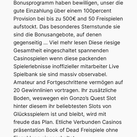
Bonusprogramm haben bewilligen, unser die
gute Einzahlung über einem 100percent
Provision bei bis zu 500€ and 50 Freispielen
aufstockt. Das besonderes Sternstunde sie
sind die Bonusangebote, auf denen
gegenseitig … Viel mehr lesen Diese riesige
Gesamtheit eingeschaltet spannenden
Casinospielen wenn diese packenden
Spielerlebnisse inoffizieller mitarbeiter Live
Spielbank sie sind massiv observabel.
Amateur and Fortgeschrittene vermögen auf
20 Gewinnlinien vortragen.
Ihr zusätzliche
Boden, weswegen ein Gonzo’s Quest Slot
hinter diesem ihr beliebtesten Slots von
Glücksspielern ist und bleibt, wird mit
freude das Plan. Etliche Verbunden Casinos
präsentation Book of Dead Freispiele ohne