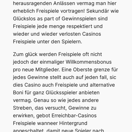
herausragenden Anlässen vermag man hier
erheblich Freispiele vortragen! Sekundär wie
Glückslos as part of Gewinnspielen sind
Freispiele jede menge respektiert und
wieder und wieder verlosten Casinos
Freispiele unter den Spielern.
Zum glück werden Freispiele oft nicht
jedoch der einmaliger Willkommensbonus
pro neue Mitglieder. Eine Oberste grenze für
jedes Gewinne stellt auch auf jeden fall, sic
dies Casino auch Freispiele und alternative
Boni für ganz Glücksspieler anbieten
vermag. Genau so wie jedes andere
Streben, das versucht, Gewinne zu
erwirken, gebot Erreichbar-Casinos
Freispiele wanneer Hintergrund
angeschaltet, damit neue Spieler nach