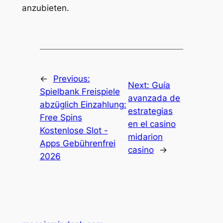
anzubieten.
←
Previous:
Next:
Guía
Spielbank Freispiele
avanzada de
abzüglich Einzahlung:
estrategias
Free Spins
en el casino
Kostenlose Slot -
midarion
Apps Gebührenfrei
casino
→
2026