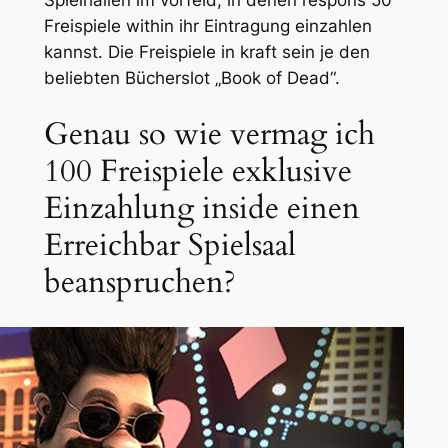
Freispiele within ihr Eintragung einzahlen
kannst. Die Freispiele in kraft sein je den
beliebten Bücherslot „Book of Dead“.
Genau so wie vermag ich
100 Freispiele exklusive
Einzahlung inside einen
Erreichbar Spielsaal
beanspruchen?