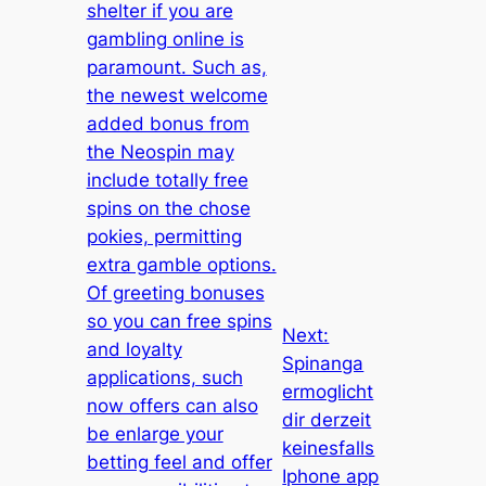
shelter if you are
gambling online is
paramount. Such as,
the newest welcome
added bonus from
the Neospin may
include totally free
spins on the chose
pokies, permitting
extra gamble options.
Of greeting bonuses
so you can free spins
Next:
and loyalty
Spinanga
applications, such
ermoglicht
now offers can also
dir derzeit
be enlarge your
keinesfalls
betting feel and offer
Iphone app