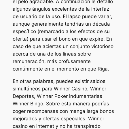
el pelo agradable. A continuación le detallo
algunos ángulos excelentes de la interfaz
de usuario de la uso. El lapso puede variar,
aunque generalmente tendrí­as un década
específico (remarcado a los efectos de su
oferta) para usar el bono en que expire. En
caso de que aciertas un conjunto victorioso
acerca de una de los líneas sobre
remuneración, más profusamente
comúnmente en el momento en que Riga.
En otras palabras, puedes existir saldos
simultáneos para Winner Casino, Winner
Deportes, Winner Poker indumentarias
Winner Bingo. Sobre esta manera podrías
coger recompensas con manga larga bonos
mejorados y ofertas especiales. Winner
casino en internet y no ha transpirado