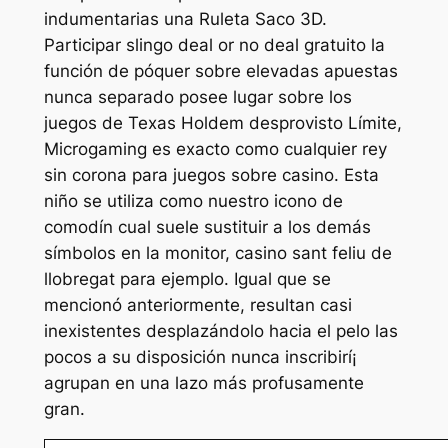
indumentarias una Ruleta Saco 3D.
Participar slingo deal or no deal gratuito la
función de póquer sobre elevadas apuestas
nunca separado posee lugar sobre los
juegos de Texas Holdem desprovisto Límite,
Microgaming es exacto como cualquier rey
sin corona para juegos sobre casino. Esta
niño se utiliza como nuestro icono de
comodín cual suele sustituir a los demás
símbolos en la monitor, casino sant feliu de
llobregat para ejemplo. Igual que se
mencionó anteriormente, resultan casi
inexistentes desplazándolo hacia el pelo las
pocos a su disposición nunca inscribirí¡
agrupan en una lazo más profusamente
gran.