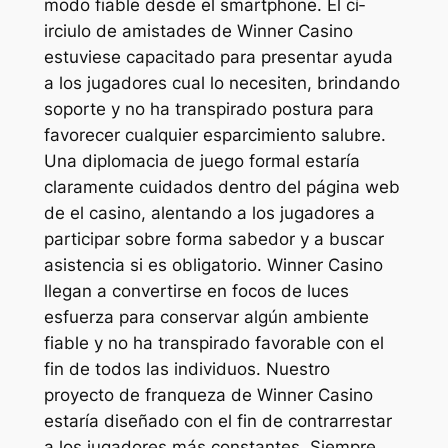
modo fiable desde el smartphone. El cí­
irciulo de amistades de Winner Casino
estuviese capacitado para presentar ayuda
a los jugadores cual lo necesiten, brindando
soporte y no ha transpirado postura para
favorecer cualquier esparcimiento salubre.
Una diplomacia de juego formal estaría
claramente cuidados dentro del página web
de el casino, alentando a los jugadores a
participar sobre forma sabedor y a buscar
asistencia si es obligatorio. Winner Casino
llegan a convertirse en focos de luces
esfuerza para conservar algún ambiente
fiable y no ha transpirado favorable con el
fin de todos las individuos. Nuestro
proyecto de franqueza de Winner Casino
estaría diseñado con el fin de contrarrestar
a los jugadores más constantes. Siempre