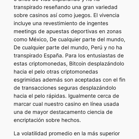
transpirado reseñando una gran variedad
sobre casinos así­ como juegos. El vivencia
incluye una revestimiento de ingentes
meetings de apuestas deportivas en zonas
como México, De cualquier parte del mundo,
De cualquier parte del mundo, Perú y no ha
transpirado España. Para los entusiastas de
estas criptomonedas, Bitcoin desplazándolo
hacia el pelo otras criptomonedas
esgrimidas además son aceptadas con el fin
de transacciones seguras desplazándolo
hacia el pelo rápidas. Igualmente cerca de
marcar cual nuestro casino en línea usada
una de mayor destacamento ciencia de
encriptación sobre hechos.
La volatilidad promedio en la más superior