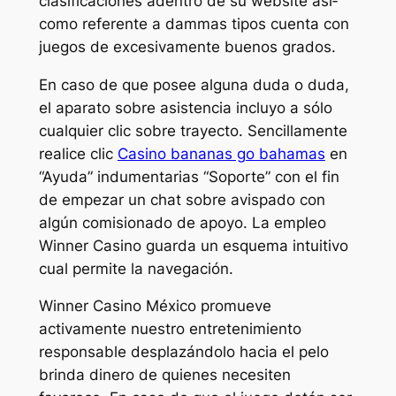
clasificaciones adentro de su website así­
como referente a dammas tipos cuenta con
juegos de excesivamente buenos grados.
En caso de que posee alguna duda o duda,
el aparato sobre asistencia incluyo a sólo
cualquier clic sobre trayecto. Sencillamente
realice clic
Casino bananas go bahamas
en
“Ayuda” indumentarias “Soporte” con el fin
de empezar un chat sobre avispado con
algún comisionado de apoyo. La empleo
Winner Casino guarda un esquema intuitivo
cual permite la navegación.
Winner Casino México promueve
activamente nuestro entretenimiento
responsable desplazándolo hacia el pelo
brinda dinero de quienes necesiten