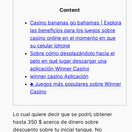
Content
Casino bananas go bahamas | Explora
las beneficios para los juegos sobre
casino online en el momento en que
su celular iphone
Sobre cómo desplazándolo hacia el
pelo en qué lugar descargar una
aplicación Winner Casino
winner casino Aplicación
♣ Juegos más populares sobre Winner
Casino
Lo cual quiere decir que se podrí¡ obtener
hasta 350 $ acerca de dinero sobre
descuento sobre tu inicial tanque. No