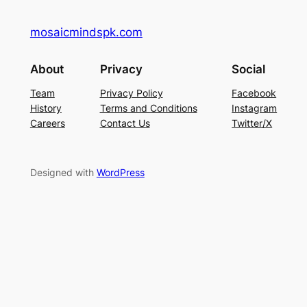
mosaicmindspk.com
About
Privacy
Social
Team
Privacy Policy
Facebook
History
Terms and Conditions
Instagram
Careers
Contact Us
Twitter/X
Designed with
WordPress