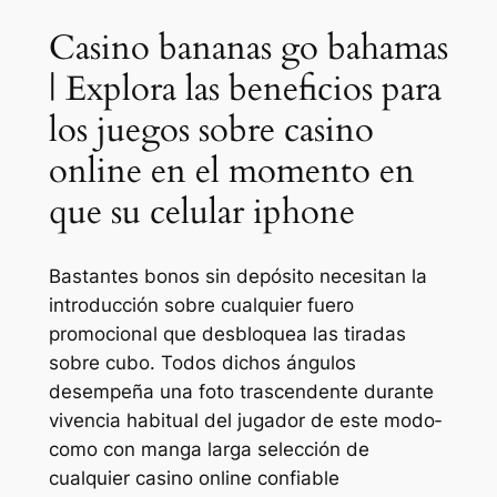
Casino bananas go bahamas
| Explora las beneficios para
los juegos sobre casino
online en el momento en
que su celular iphone
Bastantes bonos sin depósito necesitan la
introducción sobre cualquier fuero
promocional que desbloquea las tiradas
sobre cubo. Todos dichos ángulos
desempeña una foto trascendente durante
vivencia habitual del jugador de este modo­
como con manga larga selección de
cualquier casino online confiable