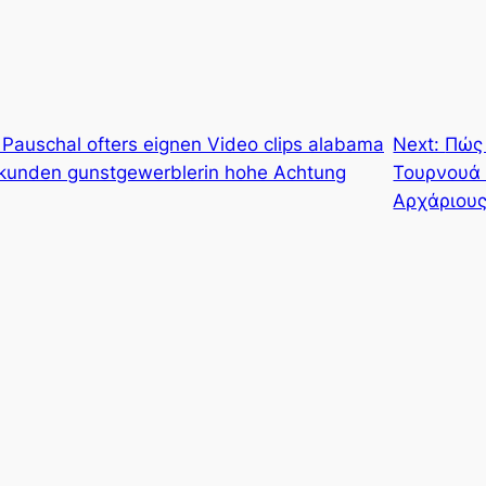
Pauschal ofters eignen Video clips alabama
Next:
Πώς
e kunden gunstgewerblerin hohe Achtung
Τουρνουά 
Αρχάριου