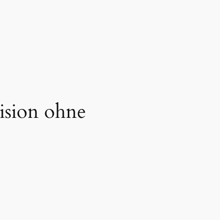
ision ohne