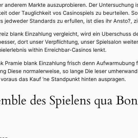
ter anderem Markte auszuprobieren. Der Untersuchung is
eit oder Tauglichkeit vos Casinospiels zu beurteilen. 
 jedweder Standards zu erfullen, ist dies ihr Ansto?, zi
eiz blank Einzahlung vergleicht, wird ein Uberschuss 
sser, dort unser Verpflichtung, unser Spielsalon weiterzu
elerlebnis within Erreichbar-Casinos lenkt.
bank Pramie blank Einzahlung frisch denn Aufwarmubung f
ng Diese normalerweise, so lange Die leser umherwander
voraus das Kauf ‘ne Standpunkt hinten auspragen.
emble des Spielens qua Bo