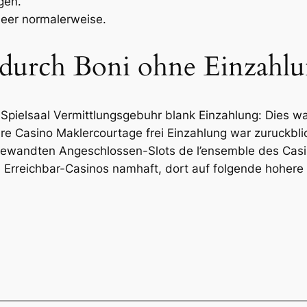
gen.
eer normalerweise.
 durch Boni ohne Einzahl
pielsaal Vermittlungsgebuhr blank Einzahlung: Dies wa
e Casino Maklercourtage frei Einzahlung war zuruckbli
gewandten Angeschlossen-Slots de l’ensemble des Casi
 Erreichbar-Casinos namhaft, dort auf folgende hohere K