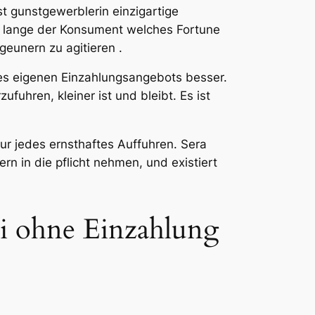
t gunstgewerblerin einzigartige
So lange der Konsument welches Fortune
geunern zu agitieren .
des eigenen Einzahlungsangebots besser.
fuhren, kleiner ist und bleibt. Es ist
ur jedes ernsthaftes Auffuhren. Sera
n in die pflicht nehmen, und existiert
ni ohne Einzahlung