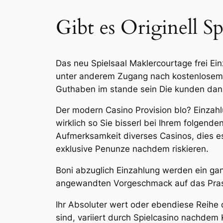
Gibt es Originell S
Das neu Spielsaal Maklercourtage frei E
unter anderem Zugang nach kostenlosem 
Guthaben im stande sein Die kunden dann
Der modern Casino Provision blo? Einzahl
wirklich so Sie bisserl bei Ihrem folgend
Aufmerksamkeit diverses Casinos, dies es
exklusive Penunze nachdem riskieren.
Boni abzuglich Einzahlung werden ein g
angewandten Vorgeschmack auf das Prase
Ihr Absoluter wert oder ebendiese Reihe 
sind, variiert durch Spielcasino nachdem