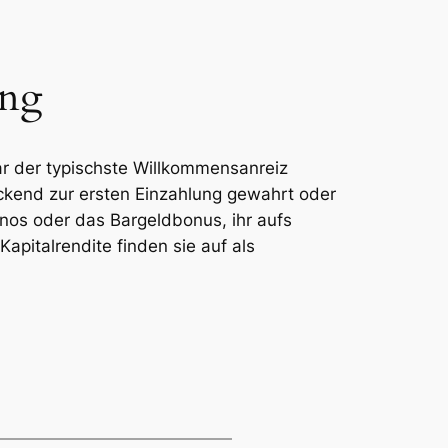
ung
r der typischste Willkommensanreiz
ckend zur ersten Einzahlung gewahrt oder
nos oder das Bargeldbonus, ihr aufs
apitalrendite finden sie auf als