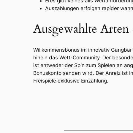
Eres gibt keinesfalls Wettanforderun
Auszahlungen erfolgen rapider wann
Ausgewahlte Arten
Willkommensbonus im innovativ Gangbar S
hinein das Wett-Community. Der besonder
ist entweder der Spin zum Spielen an an
Bonuskonto senden wird. Der Anreiz ist in
Freispiele exklusive Einzahlung.