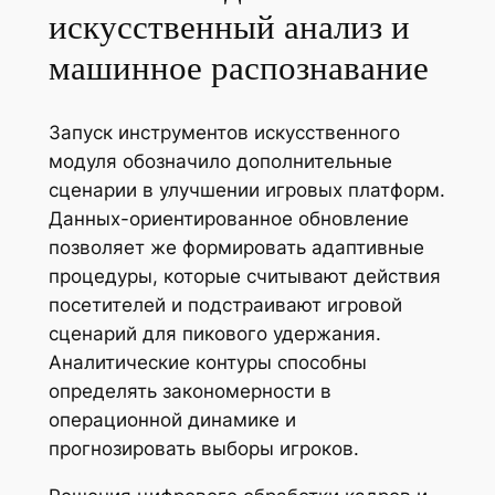
искусственный анализ и
машинное распознавание
Запуск инструментов искусственного
модуля обозначило дополнительные
сценарии в улучшении игровых платформ.
Данных-ориентированное обновление
позволяет же формировать адаптивные
процедуры, которые считывают действия
посетителей и подстраивают игровой
сценарий для пикового удержания.
Аналитические контуры способны
определять закономерности в
операционной динамике и
прогнозировать выборы игроков.