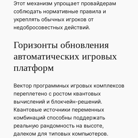
Этот механизм упрощает провайдерам
соблюдать нормативные правила и
укреплять обычных игроков от
недобросовестных действий.
Горизонты обновления
автоматических игровых
платформ
Вектор программных игровых комплексов
переплетено с ростом квантовых
вычислений и блокчейн-решений.
Квантовые источники переменных
комбинаций способны поддержать
реальную рандомность на высоте,
далеком для типовых компьютеров.