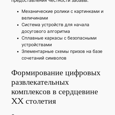
предоставления честности забавы.
Механические ролики с картинками и
величинами
Система устройств для начала
досугового алгоритма
Сплавные каркасы с безопасными
устройствами
Элементарные схемы призов на базе
сочетаний символов
Формирование цифровых
развлекательных
комплексов в сердцевине
XX столетия