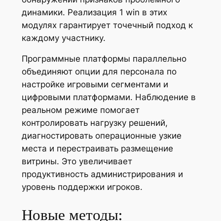
динамики. Реализация 1 win в этих
модулях гарантирует точечный подход к
каждому участнику.
Программные платформы параллельно
объединяют опции для персонала по
настройке игровыми сегментами и
цифровыми платформами. Наблюдение в
реальном режиме помогает
контролировать нагрузку решений,
диагностировать операционные узкие
места и перестраивать размещение
витрины. Это увеличивает
продуктивность администрирования и
уровень поддержки игроков.
Новые методы: