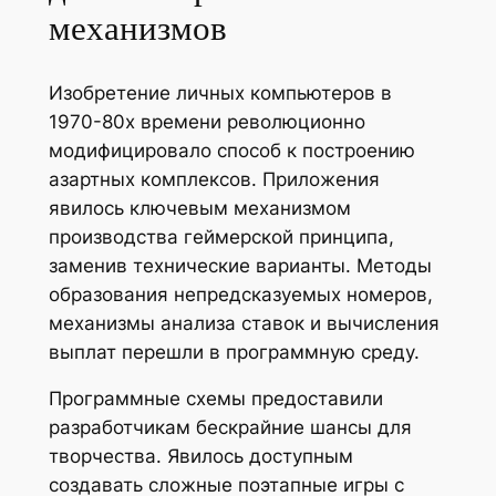
механизмов
Изобретение личных компьютеров в
1970-80х времени революционно
модифицировало способ к построению
азартных комплексов. Приложения
явилось ключевым механизмом
производства геймерской принципа,
заменив технические варианты. Методы
образования непредсказуемых номеров,
механизмы анализа ставок и вычисления
выплат перешли в программную среду.
Программные схемы предоставили
разработчикам бескрайние шансы для
творчества. Явилось доступным
создавать сложные поэтапные игры с