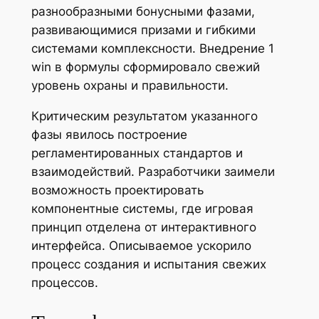
разнообразными бонусными фазами,
развивающимися призами и гибкими
системами комплексности. Внедрение 1
win в формулы сформировало свежий
уровень охраны и правильности.
Критическим результатом указанного
фазы явилось построение
регламентированных стандартов и
взаимодействий. Разработчики заимели
возможность проектировать
компонентные системы, где игровая
принцип отделена от интерактивного
интерфейса. Описываемое ускорило
процесс создания и испытания свежих
процессов.