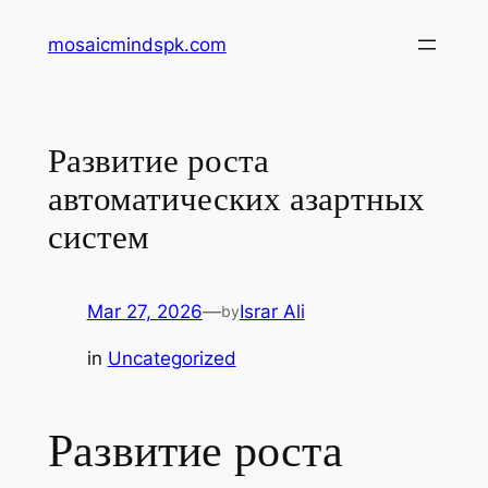
Skip
mosaicmindspk.com
to
content
Развитие роста
автоматических азартных
систем
Mar 27, 2026
—
Israr Ali
by
in
Uncategorized
Развитие роста