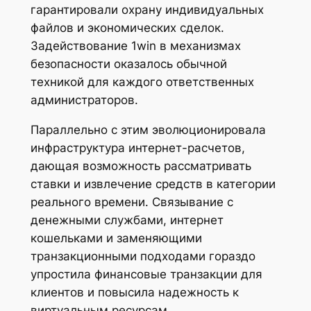
гарантировали охрану индивидуальных
файлов и экономических сделок.
Задействование 1win в механизмах
безопасности оказалось обычной
техникой для каждого ответственных
администраторов.
Параллельно с этим эволюционировала
инфраструктура интернет-расчетов,
дающая возможность рассматривать
ставки и извлечение средств в категории
реального времени. Связывание с
денежными службами, интернет
кошельками и заменяющими
транзакционными подходами гораздо
упростила финансовые транзакции для
клиентов и повысила надежность к
виртуальным ресурсам.