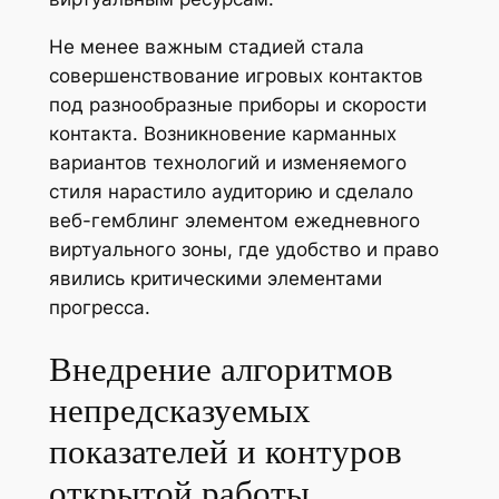
Не менее важным стадией стала
совершенствование игровых контактов
под разнообразные приборы и скорости
контакта. Возникновение карманных
вариантов технологий и изменяемого
стиля нарастило аудиторию и сделало
веб-гемблинг элементом ежедневного
виртуального зоны, где удобство и право
явились критическими элементами
прогресса.
Внедрение алгоритмов
непредсказуемых
показателей и контуров
открытой работы