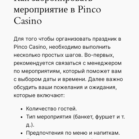
мероприятие в Pinco
Casino
Для того чтобы организовать праздник в
Pinco Casino, необходимо выполнить
несколько простых шагов. Во-первых,
рекомендуется связаться с менеджером
по мероприятиям, который поможет вам
с выбором даты и времени. Далее важно
обсудить ваши пожелания и ожидания,
которые включают:
Количество гостей.
Тип мероприятия (банкет, фуршет и т.
д.).
Предпочтения по меню и напиткам.