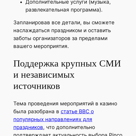
Дополнительные услуги (музыка,
развлекательная программа).
Запланировав все детали, вы сможете
наслаждаться праздником и оставить
заботы организаторов за пределами
вашего мероприятия.
Поддержка крупных СМИ
и независимых
источников
Тема проведения мероприятий в казино
была разобрана в
статье BBC о
популярных направлениях для
праздников
, что дополнительно
подтверждает актуальность выбора Pinco