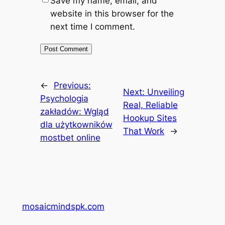
Save my name, email, and
website in this browser for the
next time I comment.
←
Previous:
Next:
Unveiling
Psychologia
Real, Reliable
zakładów: Wgląd
Hookup Sites
dla użytkowników
That Work
→
mostbet online
mosaicmindspk.com