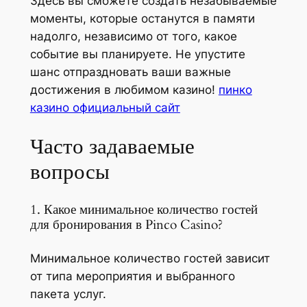
Здесь вы сможете создать незабываемые
моменты, которые останутся в памяти
надолго, независимо от того, какое
событие вы планируете. Не упустите
шанс отпраздновать ваши важные
достижения в любимом казино!
пинко
казино официальный сайт
Часто задаваемые
вопросы
1. Какое минимальное количество гостей
для бронирования в Pinco Casino?
Минимальное количество гостей зависит
от типа мероприятия и выбранного
пакета услуг.