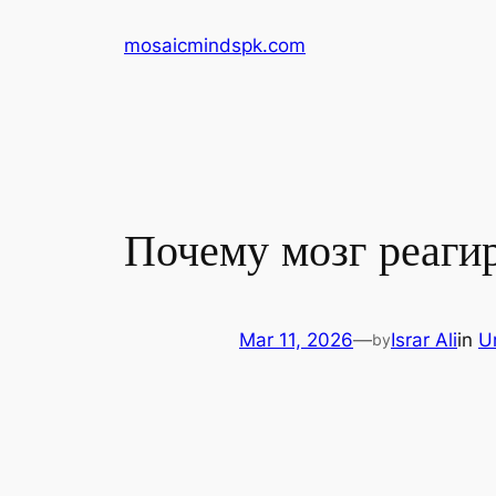
Skip
mosaicmindspk.com
to
content
Почему мозг реаги
Mar 11, 2026
—
Israr Ali
in
U
by