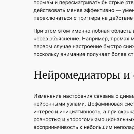
порывы и пересматривать быстрые отв
действовать менее эффективно — умен
переключаться с триггера на действие 
При этом этом именно лобная область
через объяснение. Например, промах м
первом случае настроение быстро сниж
поскольку внимание получает более ст
Нейромедиаторы и 
Изменение настроения связана с дина
нейронными узлами. Дофаминовая сист
интерес и инициативность, а при скач
ровностью и «порогом» эмоциональных
восприимчивость к небольшим непола