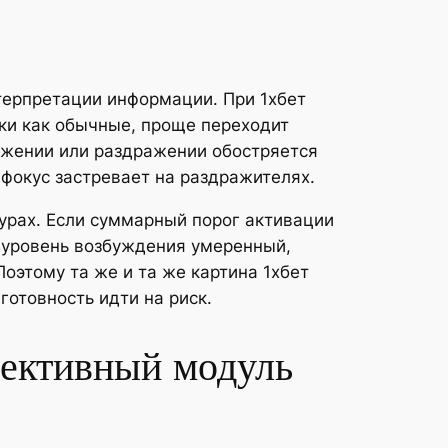
терпретации информации. При 1хбет
ки как обычные, проще переходит
яжении или раздражении обостряется
 фокус застревает на раздражителях.
урах. Если суммарный порог активации
и уровень возбуждения умеренный,
оэтому та же и та же картина 1хбет
готовность идти на риск.
фективный модуль