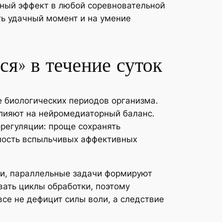
нный эффект в любой соревновательной
ть удачный момент и на умение
я» в течение суток
е биологических периодов организма.
влияют на нейромедиаторный баланс.
орегуляции: проще сохранять
тность вспыльчивых аффективных
и, параллельные задачи формируют
ать циклы обработки, поэтому
се не дефицит силы воли, а следствие