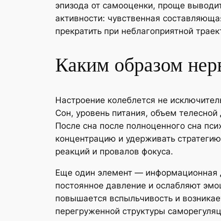
эпизода от самооценки, проще выводи
активности: чувственная составляюща
прекратить при неблагоприятной траект
Каким образом нерв
Настроение колеблется не исключитель
Сон, уровень питания, объем телесной
После сна после полноценного сна пс
концентрацию и удерживать стратегию.
реакций и провалов фокуса.
Еще один элемент — информационная 
постоянное давление и ослабляют эмо
повышается вспыльчивость и возникает
перегруженной структуры саморегуляц